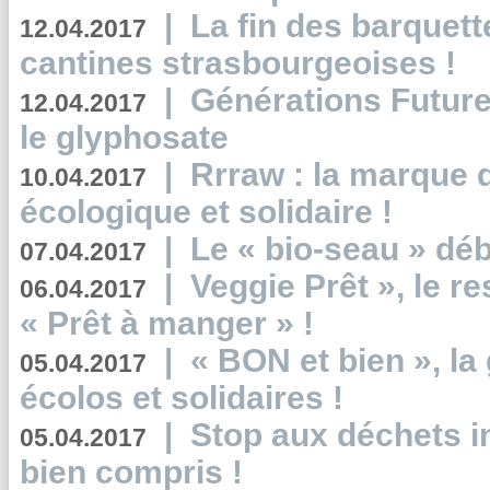
|
La fin des barquett
12.04.2017
cantines strasbourgeoises !
|
Générations Future
12.04.2017
le glyphosate
|
Rrraw : la marque 
10.04.2017
écologique et solidaire !
|
Le « bio-seau » déb
07.04.2017
|
Veggie Prêt », le r
06.04.2017
« Prêt à manger » !
|
« BON et bien », l
05.04.2017
écolos et solidaires !
|
Stop aux déchets i
05.04.2017
bien compris !