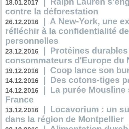
|
Ralph Lauren s’eng
18.01.2017
contre la déforestation
|
A New-York, une exp
26.12.2016
réfléchir à la confidentialité 
personnelles
|
Protéines durables 
23.12.2016
consommateurs d'Europe du 
|
Coop lance son bur
19.12.2016
|
Des cotons-tiges pa
14.12.2016
|
La purée Mousline 
14.12.2016
France
|
Locavorium : un s
13.12.2016
dans la région de Montpellier
|
Alimentation durab