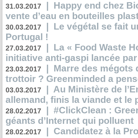
|
Happy end chez Bio
31.03.2017
vente d’eau en bouteilles plas
|
Le végétal se fait 
30.03.2017
Portugal !
|
La « Food Waste Hot
27.03.2017
initiative anti-gaspi lancée pa
|
Marre des mégots q
23.03.2017
trottoir ? Greenminded a pens
|
Au Ministère de l’
03.03.2017
allemand, finis la viande et le
|
#ClickClean : Gree
28.02.2017
géants d’Internet qui polluent
|
Candidatez à la Pr
28.02.2017