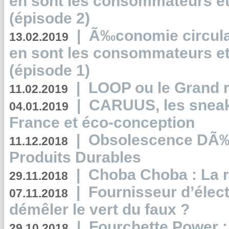
en sont les consommateurs et
(épisode 2)
|
Ã‰conomie circulair
13.02.2019
en sont les consommateurs et
(épisode 1)
|
LOOP ou le Grand r
11.02.2019
|
CARUUS, les sneake
04.01.2019
France et éco-conception
|
Obsolescence DÃ
11.12.2018
Produits Durables
|
Choba Choba : La r
29.11.2018
|
Fournisseur d’élec
07.11.2018
démêler le vert du faux ?
|
Fourchette Power 
29.10.2018