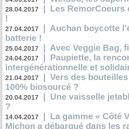
|
Les RemorCoeurs on
28.04.2017
!
|
Auchan boycotte l’
27.04.2017
batterie !
|
Avec Veggie Bag, fi
25.04.2017
|
Paupiette, la renco
24.04.2017
intergénérationnelle et solidair
|
Vers des bouteilles
21.04.2017
100% biosourcé ?
|
Une vaisselle jeta
20.04.2017
?
|
La gamme « Côté Vé
14.04.2017
Michon a débarqué dans les r