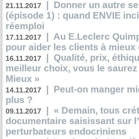
|
Donner un autre se
21.11.2017
(épisode 1) : quand ENVIE inci
réemploi
|
Au E.Leclerc Quimp
17.11.2017
pour aider les clients à mie
|
Qualité, prix, éthiqu
16.11.2017
meilleur choix, vous le saure
Mieux »
|
Peut-on manger mi
14.11.2017
plus ?
|
« Demain, tous crét
09.11.2017
documentaire saisissant sur l
perturbateurs endocriniens