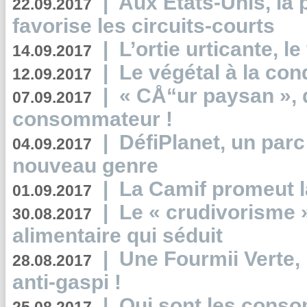
|
Aux Etats-Unis, la
22.09.2017
favorise les circuits-courts
|
L’ortie urticante, le
14.09.2017
|
Le végétal à la con
12.09.2017
|
« CÅ“ur paysan », 
07.09.2017
consommateur !
|
DéfiPlanet, un parc
04.09.2017
nouveau genre
|
La Camif promeut l
01.09.2017
|
Le « crudivorisme 
30.08.2017
alimentaire qui séduit
|
Une Fourmii Verte, 
28.08.2017
anti-gaspi !
|
Qui sont les cons