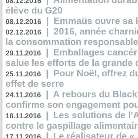
08.12.2016
élève du G20
|
Emmaüs ouvre sa bo
08.12.2016
|
2016, année charni
02.12.2016
la consommation responsable
|
Emballages cancér
29.11.2016
salue les efforts de la grande 
|
Pour Noël, offrez d
25.11.2016
effet de serre
|
A rebours du Black
24.11.2016
confirme son engagement pour
|
Les solutions de l
18.11.2016
contre le gaspillage alimentair
|
Le réalisateur de «
17.11.2016