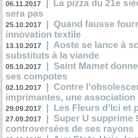
|
La pizza du 21e siè
06.11.2017
sera pas
|
Quand fausse fourr
25.10.2017
innovation textile
|
Aoste se lance à so
13.10.2017
substituts à la viande
|
Saint Mamet donne 
05.10.2017
ses compotes
|
Contre l’obsolesc
02.10.2017
imprimantes, une association 
|
Les Fleurs d’Ici et p
29.09.2017
|
Super U supprime 
27.09.2017
controversées de ses rayons