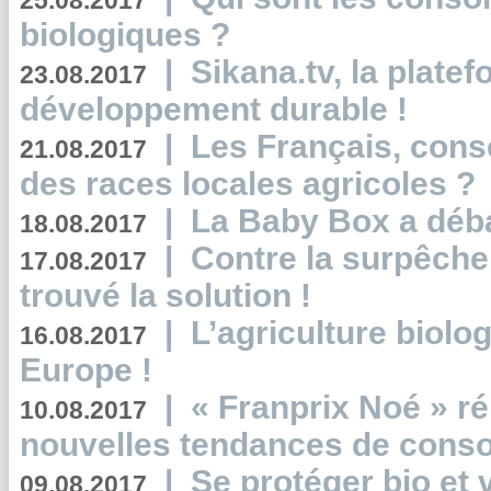
25.08.2017
biologiques ?
|
Sikana.tv, la plate
23.08.2017
développement durable !
|
Les Français, consc
21.08.2017
des races locales agricoles ?
|
La Baby Box a déb
18.08.2017
|
Contre la surpêche
17.08.2017
trouvé la solution !
|
L’agriculture biolo
16.08.2017
Europe !
|
« Franprix Noé » ré
10.08.2017
nouvelles tendances de cons
|
Se protéger bio et 
09.08.2017