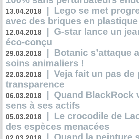
|
Lego se met progr
13.04.2018
avec des briques en plastique
|
G-star lance un jea
12.04.2018
éco-conçu
|
Botanic s’attaque 
29.03.2018
soins animaliers !
|
Veja fait un pas de 
22.03.2018
transparence
|
Quand BlackRock v
06.03.2018
sens à ses actifs
|
Le crocodile de La
05.03.2018
des espèces menacées
|
Quand la peinture s
02.03.2018