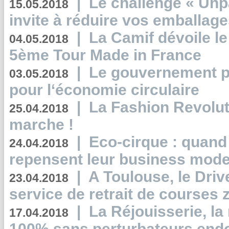
|
Le challenge « Unp
15.05.2018
invite à réduire vos emballage
|
La Camif dévoile 
04.05.2018
5ème Tour Made in France
|
Le gouvernement p
03.05.2018
pour l‘économie circulaire
|
La Fashion Revolut
25.04.2018
marche !
|
Eco-cirque : quand
24.04.2018
repensent leur business mode
|
A Toulouse, le Driv
23.04.2018
service de retrait de courses 
|
La Réjouisserie, la
17.04.2018
100% sans perturbateurs end