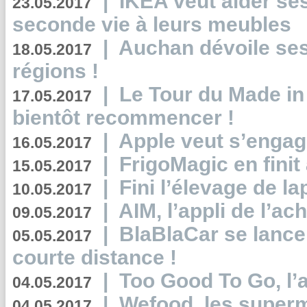
|
IKEA veut aider se
23.05.2017
seconde vie à leurs meubles
|
Auchan dévoile se
18.05.2017
régions !
|
Le Tour du Made in
17.05.2017
bientôt recommencer !
|
Apple veut s’engage
16.05.2017
|
FrigoMagic en finit 
15.05.2017
|
Fini l’élevage de la
10.05.2017
|
AIM, l’appli de l’ac
09.05.2017
|
BlaBlaCar se lance
05.05.2017
courte distance !
|
Too Good To Go, l’a
04.05.2017
|
Wefood, les superm
04.05.2017