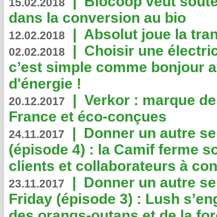
|
Biocoop veut souten
15.02.2018
dans la conversion au bio
|
Absolut joue la tr
12.02.2018
|
Choisir une électri
02.02.2018
c’est simple comme bonjour 
d'énergie !
|
Verkor : marque de
20.12.2017
France et éco-conçues
|
Donner un autre se
24.11.2017
(épisode 4) : la Camif ferme so
clients et collaborateurs à 
|
Donner un autre se
23.11.2017
Friday (épisode 3) : Lush s’en
des orangs-outans et de la for