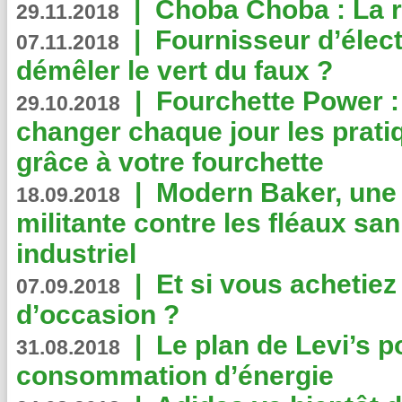
|
Choba Choba : La r
29.11.2018
|
Fournisseur d’élec
07.11.2018
démêler le vert du faux ?
|
Fourchette Power 
29.10.2018
changer chaque jour les prati
grâce à votre fourchette
|
Modern Baker, une 
18.09.2018
militante contre les fléaux san
industriel
|
Et si vous achetie
07.09.2018
d’occasion ?
|
Le plan de Levi’s p
31.08.2018
consommation d’énergie