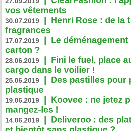
|
ClearFashion : l’ap
27.09.2019
vos vêtements
|
Henri Rose : de la
30.07.2019
fragrances
|
Le déménagement 2.
17.07.2019
carton ?
|
Fini le fuel, place a
28.06.2019
cargo dans le voilier !
|
Des pastilles pour 
25.06.2019
plastique
|
Koovee : ne jetez p
19.06.2019
mangez-les !
|
Deliveroo : des pla
14.06.2019
et bientôt sans plastique ?