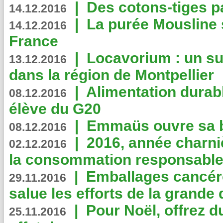
|
Des cotons-tiges pa
14.12.2016
|
La purée Mousline 
14.12.2016
France
|
Locavorium : un s
13.12.2016
dans la région de Montpellier
|
Alimentation durab
08.12.2016
élève du G20
|
Emmaüs ouvre sa bo
08.12.2016
|
2016, année charni
02.12.2016
la consommation responsable
|
Emballages cancér
29.11.2016
salue les efforts de la grande 
|
Pour Noël, offrez d
25.11.2016