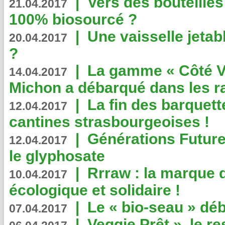
|
Vers des bouteilles
21.04.2017
100% biosourcé ?
|
Une vaisselle jeta
20.04.2017
?
|
La gamme « Côté Vé
14.04.2017
Michon a débarqué dans les r
|
La fin des barquett
12.04.2017
cantines strasbourgeoises !
|
Générations Future
12.04.2017
le glyphosate
|
Rrraw : la marque 
10.04.2017
écologique et solidaire !
|
Le « bio-seau » déb
07.04.2017
|
Veggie Prêt », le r