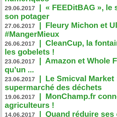
|
« FEEDitBAG », le s
29.06.2017
son potager
|
Fleury Michon et Ul
27.06.2017
#MangerMieux
|
CleanCup, la fontai
26.06.2017
les gobelets !
|
Amazon et Whole F
23.06.2017
qu’un ...
|
Le Smicval Market :
23.06.2017
supermarché des déchets
|
MonChamp.fr conne
19.06.2017
agriculteurs !
|
Quand réduire ses 
14.06.2017