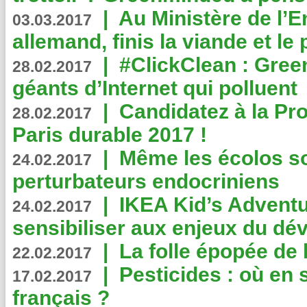
|
Au Ministère de l’
03.03.2017
allemand, finis la viande et le
|
#ClickClean : Gree
28.02.2017
géants d’Internet qui polluent
|
Candidatez à la Pr
28.02.2017
Paris durable 2017 !
|
Même les écolos s
24.02.2017
perturbateurs endocriniens
|
IKEA Kid’s Adventu
24.02.2017
sensibiliser aux enjeux du d
|
La folle épopée de 
22.02.2017
|
Pesticides : où en 
17.02.2017
français ?