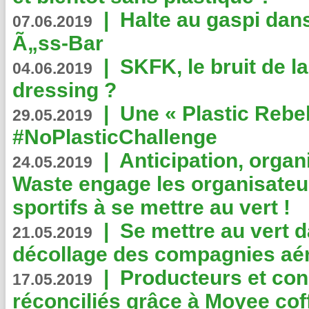
|
Halte au gaspi dan
07.06.2019
Ã„ss-Bar
|
SKFK, le bruit de l
04.06.2019
dressing ?
|
Une « Plastic Rebe
29.05.2019
#NoPlasticChallenge
|
Anticipation, organi
24.05.2019
Waste engage les organisate
sportifs à se mettre au vert !
|
Se mettre au vert da
21.05.2019
décollage des compagnies aé
|
Producteurs et co
17.05.2019
réconciliés grâce à Moyee cof