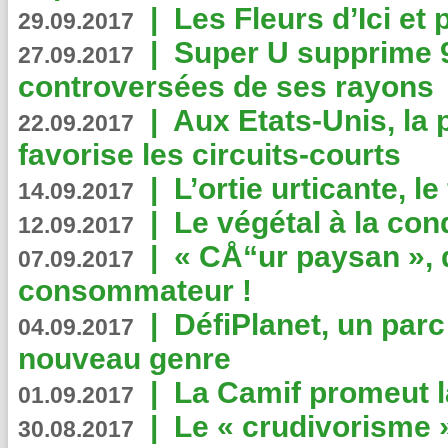
|
Les Fleurs d’Ici et p
29.09.2017
|
Super U supprime 
27.09.2017
controversées de ses rayons
|
Aux Etats-Unis, la
22.09.2017
favorise les circuits-courts
|
L’ortie urticante, le
14.09.2017
|
Le végétal à la con
12.09.2017
|
« CÅ“ur paysan », 
07.09.2017
consommateur !
|
DéfiPlanet, un parc
04.09.2017
nouveau genre
|
La Camif promeut l
01.09.2017
|
Le « crudivorisme 
30.08.2017