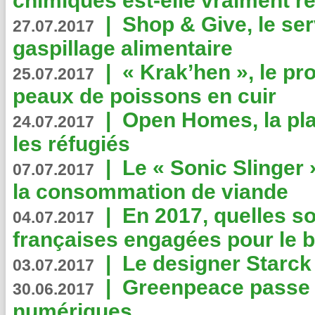
chimiques est-elle vraiment r
|
Shop & Give, le serv
27.07.2017
gaspillage alimentaire
|
« Krak’hen », le pr
25.07.2017
peaux de poissons en cuir
|
Open Homes, la pla
24.07.2017
les réfugiés
|
Le « Sonic Slinger »
07.07.2017
la consommation de viande
|
En 2017, quelles so
04.07.2017
françaises engagées pour le b
|
Le designer Starck 
03.07.2017
|
Greenpeace passe a
30.06.2017
numériques