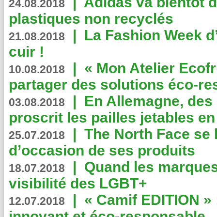
|
Adidas va bientôt d
24.08.2018
plastiques non recyclés
|
La Fashion Week d’
21.08.2018
cuir !
|
« Mon Atelier Ecofr
10.08.2018
partager des solutions éco-r
|
En Allemagne, des
03.08.2018
proscrit les pailles jetables e
|
The North Face se 
25.07.2018
d’occasion de ses produits
|
Quand les marques
18.07.2018
visibilité des LGBT+
|
« Camif EDITION » :
12.07.2018
innovant et éco-responsable