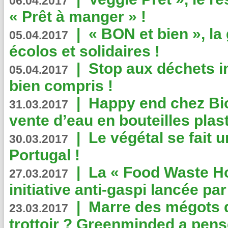
06.04.2017
« Prêt à manger » !
|
« BON et bien », l
05.04.2017
écolos et solidaires !
|
Stop aux déchets i
05.04.2017
bien compris !
|
Happy end chez Bio
31.03.2017
vente d’eau en bouteilles plas
|
Le végétal se fait 
30.03.2017
Portugal !
|
La « Food Waste Hot
27.03.2017
initiative anti-gaspi lancée pa
|
Marre des mégots q
23.03.2017
trottoir ? Greenminded a pens