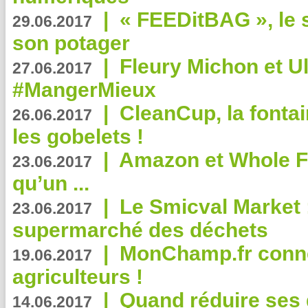
|
« FEEDitBAG », le s
29.06.2017
son potager
|
Fleury Michon et Ul
27.06.2017
#MangerMieux
|
CleanCup, la fontai
26.06.2017
les gobelets !
|
Amazon et Whole F
23.06.2017
qu’un ...
|
Le Smicval Market :
23.06.2017
supermarché des déchets
|
MonChamp.fr conne
19.06.2017
agriculteurs !
|
Quand réduire ses 
14.06.2017