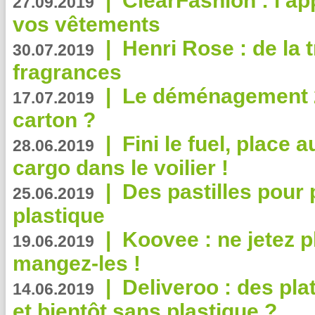
|
ClearFashion : l’ap
27.09.2019
vos vêtements
|
Henri Rose : de la
30.07.2019
fragrances
|
Le déménagement 2.
17.07.2019
carton ?
|
Fini le fuel, place a
28.06.2019
cargo dans le voilier !
|
Des pastilles pour 
25.06.2019
plastique
|
Koovee : ne jetez p
19.06.2019
mangez-les !
|
Deliveroo : des pla
14.06.2019
et bientôt sans plastique ?