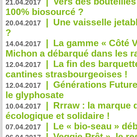
|
Vers des bouteilles
21.04.2017
100% biosourcé ?
|
Une vaisselle jeta
20.04.2017
?
|
La gamme « Côté Vé
14.04.2017
Michon a débarqué dans les r
|
La fin des barquett
12.04.2017
cantines strasbourgeoises !
|
Générations Future
12.04.2017
le glyphosate
|
Rrraw : la marque 
10.04.2017
écologique et solidaire !
|
Le « bio-seau » déb
07.04.2017
|
Veggie Prêt », le r