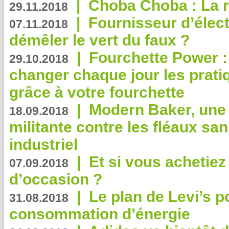
|
Choba Choba : La r
29.11.2018
|
Fournisseur d’élec
07.11.2018
démêler le vert du faux ?
|
Fourchette Power 
29.10.2018
changer chaque jour les prati
grâce à votre fourchette
|
Modern Baker, une 
18.09.2018
militante contre les fléaux san
industriel
|
Et si vous achetie
07.09.2018
d’occasion ?
|
Le plan de Levi’s p
31.08.2018
consommation d’énergie