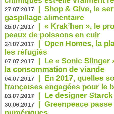
chimiques est-elle vraiment r
|
Shop & Give, le serv
27.07.2017
gaspillage alimentaire
|
« Krak’hen », le pr
25.07.2017
peaux de poissons en cuir
|
Open Homes, la pla
24.07.2017
les réfugiés
|
Le « Sonic Slinger »
07.07.2017
la consommation de viande
|
En 2017, quelles so
04.07.2017
françaises engagées pour le b
|
Le designer Starck 
03.07.2017
|
Greenpeace passe a
30.06.2017
numériques