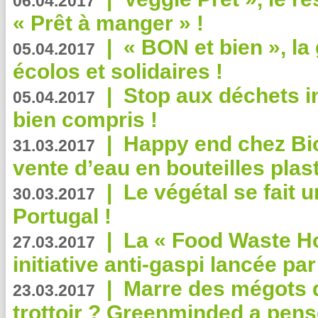
06.04.2017
« Prêt à manger » !
|
« BON et bien », l
05.04.2017
écolos et solidaires !
|
Stop aux déchets i
05.04.2017
bien compris !
|
Happy end chez Bio
31.03.2017
vente d’eau en bouteilles plas
|
Le végétal se fait 
30.03.2017
Portugal !
|
La « Food Waste Hot
27.03.2017
initiative anti-gaspi lancée pa
|
Marre des mégots q
23.03.2017
trottoir ? Greenminded a pens