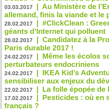
|
Au Ministère de l’
03.03.2017
allemand, finis la viande et le
|
#ClickClean : Gree
28.02.2017
géants d’Internet qui polluent
|
Candidatez à la Pr
28.02.2017
Paris durable 2017 !
|
Même les écolos s
24.02.2017
perturbateurs endocriniens
|
IKEA Kid’s Adventu
24.02.2017
sensibiliser aux enjeux du d
|
La folle épopée de 
22.02.2017
|
Pesticides : où en 
17.02.2017
français ?