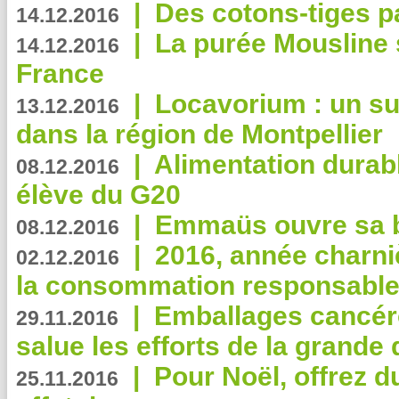
|
Des cotons-tiges pa
14.12.2016
|
La purée Mousline 
14.12.2016
France
|
Locavorium : un s
13.12.2016
dans la région de Montpellier
|
Alimentation durab
08.12.2016
élève du G20
|
Emmaüs ouvre sa bo
08.12.2016
|
2016, année charni
02.12.2016
la consommation responsable
|
Emballages cancér
29.11.2016
salue les efforts de la grande 
|
Pour Noël, offrez d
25.11.2016