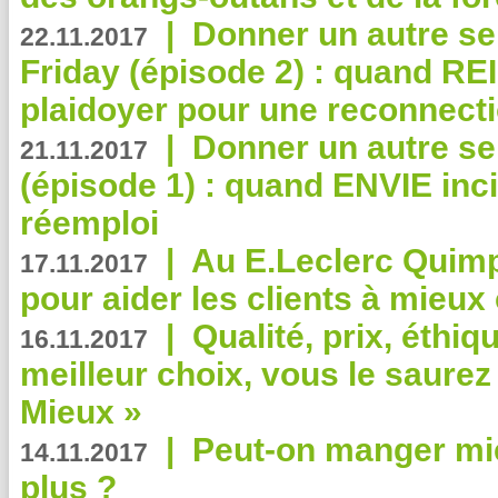
|
Donner un autre se
22.11.2017
Friday (épisode 2) : quand RE
plaidoyer pour une reconnecti
|
Donner un autre se
21.11.2017
(épisode 1) : quand ENVIE inci
réemploi
|
Au E.Leclerc Quimp
17.11.2017
pour aider les clients à mie
|
Qualité, prix, éthiqu
16.11.2017
meilleur choix, vous le saure
Mieux »
|
Peut-on manger mi
14.11.2017
plus ?