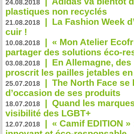
|
Adidas va bientôt d
24.08.2018
plastiques non recyclés
|
La Fashion Week d’
21.08.2018
cuir !
|
« Mon Atelier Ecofr
10.08.2018
partager des solutions éco-r
|
En Allemagne, des
03.08.2018
proscrit les pailles jetables e
|
The North Face se 
25.07.2018
d’occasion de ses produits
|
Quand les marques
18.07.2018
visibilité des LGBT+
|
« Camif EDITION » :
12.07.2018
innovant et éco-responsable