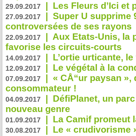
|
Les Fleurs d’Ici et p
29.09.2017
|
Super U supprime 
27.09.2017
controversées de ses rayons
|
Aux Etats-Unis, la
22.09.2017
favorise les circuits-courts
|
L’ortie urticante, le
14.09.2017
|
Le végétal à la con
12.09.2017
|
« CÅ“ur paysan », 
07.09.2017
consommateur !
|
DéfiPlanet, un parc
04.09.2017
nouveau genre
|
La Camif promeut l
01.09.2017
|
Le « crudivorisme 
30.08.2017