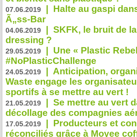
|
Halte au gaspi dan
07.06.2019
Ã„ss-Bar
|
SKFK, le bruit de l
04.06.2019
dressing ?
|
Une « Plastic Rebe
29.05.2019
#NoPlasticChallenge
|
Anticipation, organi
24.05.2019
Waste engage les organisate
sportifs à se mettre au vert !
|
Se mettre au vert da
21.05.2019
décollage des compagnies aé
|
Producteurs et co
17.05.2019
réconciliés grâce à Moyee cof