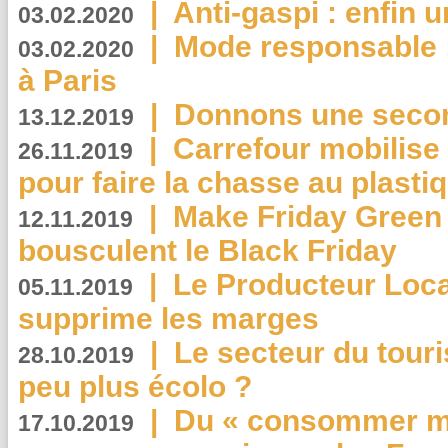
|
Anti-gaspi : enfin 
03.02.2020
|
Mode responsable : 
03.02.2020
à Paris
|
Donnons une second
13.12.2019
|
Carrefour mobilis
26.11.2019
pour faire la chasse au plasti
|
Make Friday Green 
12.11.2019
bousculent le Black Friday
|
Le Producteur Local
05.11.2019
supprime les marges
|
Le secteur du touri
28.10.2019
peu plus écolo ?
|
Du « consommer mi
17.10.2019