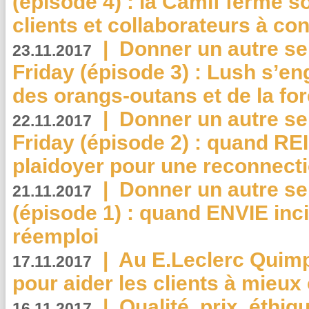
(épisode 4) : la Camif ferme so
clients et collaborateurs à 
|
Donner un autre se
23.11.2017
Friday (épisode 3) : Lush s’en
des orangs-outans et de la for
|
Donner un autre se
22.11.2017
Friday (épisode 2) : quand RE
plaidoyer pour une reconnecti
|
Donner un autre se
21.11.2017
(épisode 1) : quand ENVIE inci
réemploi
|
Au E.Leclerc Quimp
17.11.2017
pour aider les clients à mie
|
Qualité, prix, éthiqu
16.11.2017