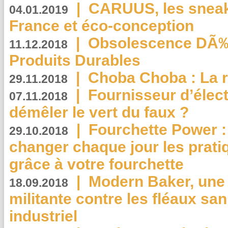
|
CARUUS, les sneake
04.01.2019
France et éco-conception
|
Obsolescence DÃ
11.12.2018
Produits Durables
|
Choba Choba : La r
29.11.2018
|
Fournisseur d’élec
07.11.2018
démêler le vert du faux ?
|
Fourchette Power 
29.10.2018
changer chaque jour les prati
grâce à votre fourchette
|
Modern Baker, une 
18.09.2018
militante contre les fléaux san
industriel