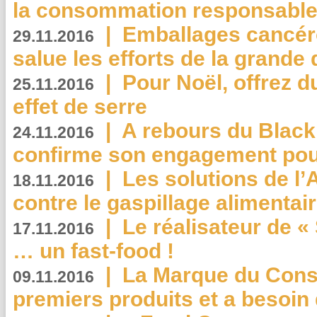
la consommation responsable
|
Emballages cancér
29.11.2016
salue les efforts de la grande 
|
Pour Noël, offrez d
25.11.2016
effet de serre
|
A rebours du Black
24.11.2016
confirme son engagement pour
|
Les solutions de l
18.11.2016
contre le gaspillage alimentair
|
Le réalisateur de «
17.11.2016
… un fast-food !
|
La Marque du Con
09.11.2016
premiers produits et a besoin 