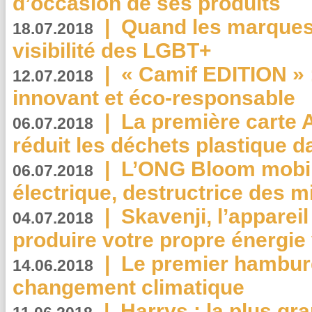
d’occasion de ses produits
|
Quand les marques
18.07.2018
visibilité des LGBT+
|
« Camif EDITION » :
12.07.2018
innovant et éco-responsable
|
La première carte 
06.07.2018
réduit les déchets plastique 
|
L’ONG Bloom mobil
06.07.2018
électrique, destructrice des m
|
Skavenji, l’apparei
04.07.2018
produire votre propre énergie
|
Le premier hambur
14.06.2018
changement climatique
|
Harrys : la plus gr