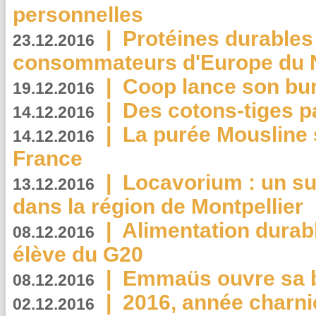
personnelles
|
Protéines durables 
23.12.2016
consommateurs d'Europe du 
|
Coop lance son bur
19.12.2016
|
Des cotons-tiges pa
14.12.2016
|
La purée Mousline 
14.12.2016
France
|
Locavorium : un s
13.12.2016
dans la région de Montpellier
|
Alimentation durab
08.12.2016
élève du G20
|
Emmaüs ouvre sa bo
08.12.2016
|
2016, année charni
02.12.2016