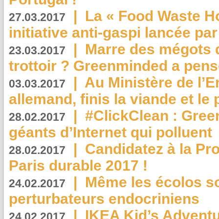
|
La « Food Waste Hot
27.03.2017
initiative anti-gaspi lancée pa
|
Marre des mégots q
23.03.2017
trottoir ? Greenminded a pens
|
Au Ministère de l’
03.03.2017
allemand, finis la viande et le
|
#ClickClean : Gree
28.02.2017
géants d’Internet qui polluent
|
Candidatez à la Pr
28.02.2017
Paris durable 2017 !
|
Même les écolos s
24.02.2017
perturbateurs endocriniens
|
IKEA Kid’s Adventu
24.02.2017