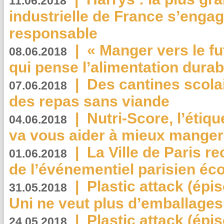
11.06.2018
industrielle de France s’engag
responsable
|
« Manger vers le fu
08.06.2018
qui pense l’alimentation dura
|
Des cantines scola
07.06.2018
des repas sans viande
|
Nutri-Score, l’étiqu
04.06.2018
va vous aider à mieux manger
|
La Ville de Paris r
01.06.2018
de l’événementiel parisien éc
|
Plastic attack (épi
31.05.2018
Uni ne veut plus d’emballages
|
Plastic attack (épi
24.05.2018