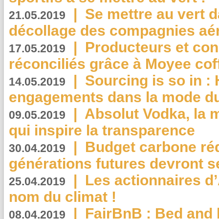
|
Se mettre au vert da
21.05.2019
décollage des compagnies aé
|
Producteurs et co
17.05.2019
réconciliés grâce à Moyee cof
|
Sourcing is so in 
14.05.2019
engagements dans la mode du
|
Absolut Vodka, la 
09.05.2019
qui inspire la transparence
|
Budget carbone rédu
30.04.2019
générations futures devront se
|
Les actionnaires 
25.04.2019
nom du climat !
|
FairBnB : Bed and 
08.04.2019