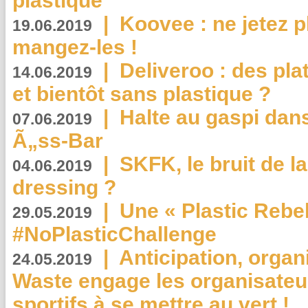
plastique
|
Koovee : ne jetez p
19.06.2019
mangez-les !
|
Deliveroo : des pla
14.06.2019
et bientôt sans plastique ?
|
Halte au gaspi dan
07.06.2019
Ã„ss-Bar
|
SKFK, le bruit de l
04.06.2019
dressing ?
|
Une « Plastic Rebe
29.05.2019
#NoPlasticChallenge
|
Anticipation, organi
24.05.2019
Waste engage les organisate
sportifs à se mettre au vert !