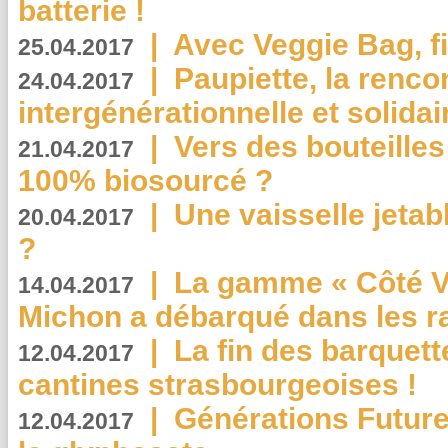
batterie !
|
Avec Veggie Bag, fi
25.04.2017
|
Paupiette, la renco
24.04.2017
intergénérationnelle et solidair
|
Vers des bouteilles
21.04.2017
100% biosourcé ?
|
Une vaisselle jeta
20.04.2017
?
|
La gamme « Côté Vé
14.04.2017
Michon a débarqué dans les r
|
La fin des barquett
12.04.2017
cantines strasbourgeoises !
|
Générations Future
12.04.2017