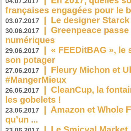
|
En 2017, quelles so
04.07.2017
françaises engagées pour le b
|
Le designer Starck 
03.07.2017
|
Greenpeace passe a
30.06.2017
numériques
|
« FEEDitBAG », le s
29.06.2017
son potager
|
Fleury Michon et Ul
27.06.2017
#MangerMieux
|
CleanCup, la fontai
26.06.2017
les gobelets !
|
Amazon et Whole F
23.06.2017
qu’un ...
|
Le Smicval Market :
23.06.2017