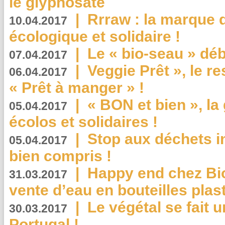
le glyphosate
|
Rrraw : la marque 
10.04.2017
écologique et solidaire !
|
Le « bio-seau » déb
07.04.2017
|
Veggie Prêt », le r
06.04.2017
« Prêt à manger » !
|
« BON et bien », l
05.04.2017
écolos et solidaires !
|
Stop aux déchets i
05.04.2017
bien compris !
|
Happy end chez Bio
31.03.2017
vente d’eau en bouteilles plas
|
Le végétal se fait 
30.03.2017
Portugal !