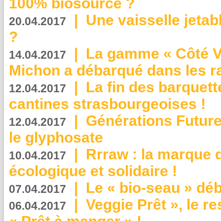
100% biosourcé ?
|
Une vaisselle jeta
20.04.2017
?
|
La gamme « Côté Vé
14.04.2017
Michon a débarqué dans les r
|
La fin des barquett
12.04.2017
cantines strasbourgeoises !
|
Générations Future
12.04.2017
le glyphosate
|
Rrraw : la marque 
10.04.2017
écologique et solidaire !
|
Le « bio-seau » déb
07.04.2017
|
Veggie Prêt », le r
06.04.2017