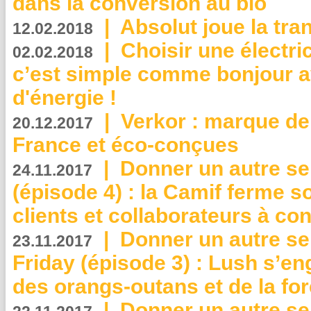
dans la conversion au bio
|
Absolut joue la tr
12.02.2018
|
Choisir une électri
02.02.2018
c’est simple comme bonjour 
d'énergie !
|
Verkor : marque de
20.12.2017
France et éco-conçues
|
Donner un autre se
24.11.2017
(épisode 4) : la Camif ferme so
clients et collaborateurs à 
|
Donner un autre se
23.11.2017
Friday (épisode 3) : Lush s’en
des orangs-outans et de la for
|
Donner un autre se