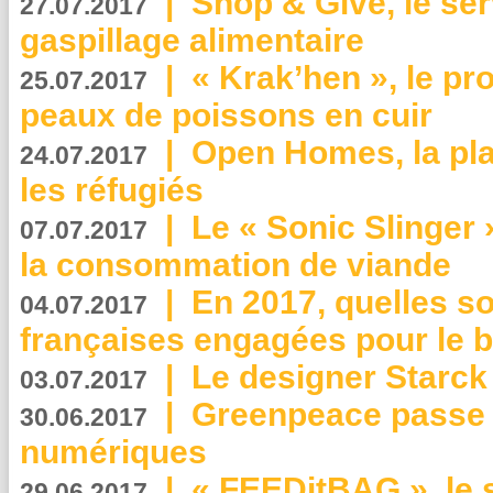
|
Shop & Give, le serv
27.07.2017
gaspillage alimentaire
|
« Krak’hen », le pr
25.07.2017
peaux de poissons en cuir
|
Open Homes, la pla
24.07.2017
les réfugiés
|
Le « Sonic Slinger »
07.07.2017
la consommation de viande
|
En 2017, quelles so
04.07.2017
françaises engagées pour le b
|
Le designer Starck 
03.07.2017
|
Greenpeace passe a
30.06.2017
numériques
|
« FEEDitBAG », le s
29.06.2017