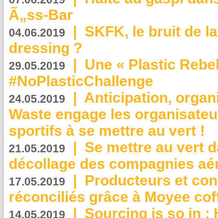
Ã„ss-Bar
|
SKFK, le bruit de l
04.06.2019
dressing ?
|
Une « Plastic Rebe
29.05.2019
#NoPlasticChallenge
|
Anticipation, organi
24.05.2019
Waste engage les organisate
sportifs à se mettre au vert !
|
Se mettre au vert da
21.05.2019
décollage des compagnies aé
|
Producteurs et co
17.05.2019
réconciliés grâce à Moyee cof
|
Sourcing is so in 
14.05.2019