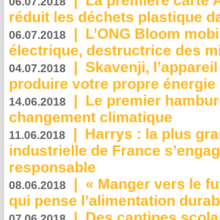
|
La première carte 
06.07.2018
réduit les déchets plastique 
|
L’ONG Bloom mobil
06.07.2018
électrique, destructrice des m
|
Skavenji, l’apparei
04.07.2018
produire votre propre énergie
|
Le premier hambur
14.06.2018
changement climatique
|
Harrys : la plus gr
11.06.2018
industrielle de France s’engag
responsable
|
« Manger vers le fu
08.06.2018
qui pense l’alimentation dura
|
Des cantines scola
07.06.2018