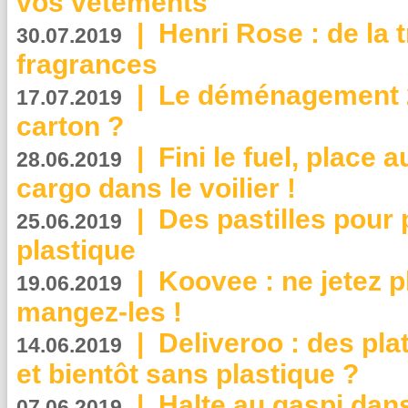
vos vêtements
|
Henri Rose : de la
30.07.2019
fragrances
|
Le déménagement 2.
17.07.2019
carton ?
|
Fini le fuel, place a
28.06.2019
cargo dans le voilier !
|
Des pastilles pour 
25.06.2019
plastique
|
Koovee : ne jetez p
19.06.2019
mangez-les !
|
Deliveroo : des pla
14.06.2019
et bientôt sans plastique ?
|
Halte au gaspi dan
07.06.2019