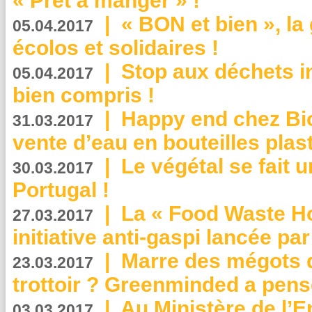
« Prêt à manger » !
|
« BON et bien », l
05.04.2017
écolos et solidaires !
|
Stop aux déchets i
05.04.2017
bien compris !
|
Happy end chez Bio
31.03.2017
vente d’eau en bouteilles plas
|
Le végétal se fait 
30.03.2017
Portugal !
|
La « Food Waste Hot
27.03.2017
initiative anti-gaspi lancée pa
|
Marre des mégots q
23.03.2017
trottoir ? Greenminded a pens
|
Au Ministère de l’
03.03.2017