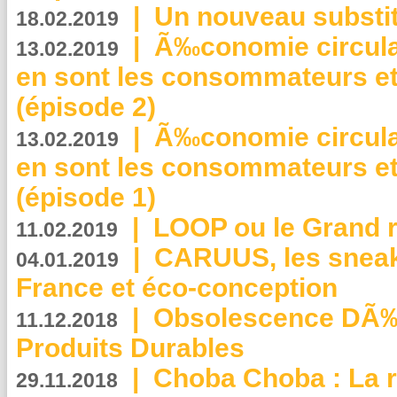
|
Un nouveau substit
18.02.2019
|
Ã‰conomie circulair
13.02.2019
en sont les consommateurs et
(épisode 2)
|
Ã‰conomie circulair
13.02.2019
en sont les consommateurs et
(épisode 1)
|
LOOP ou le Grand r
11.02.2019
|
CARUUS, les sneake
04.01.2019
France et éco-conception
|
Obsolescence DÃ
11.12.2018
Produits Durables
|
Choba Choba : La r
29.11.2018