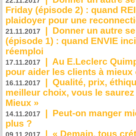
22.11.2017
Friday (épisode 2) : quand RE
plaidoyer pour une reconnecti
|
Donner un autre se
21.11.2017
(épisode 1) : quand ENVIE inci
réemploi
|
Au E.Leclerc Quimp
17.11.2017
pour aider les clients à mie
|
Qualité, prix, éthiqu
16.11.2017
meilleur choix, vous le saure
Mieux »
|
Peut-on manger mi
14.11.2017
plus ?
|
« Demain, tous crét
09.11.2017