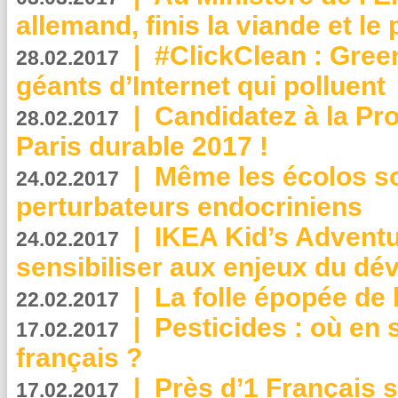
allemand, finis la viande et le
|
#ClickClean : Gree
28.02.2017
géants d’Internet qui polluent
|
Candidatez à la Pr
28.02.2017
Paris durable 2017 !
|
Même les écolos s
24.02.2017
perturbateurs endocriniens
|
IKEA Kid’s Adventu
24.02.2017
sensibiliser aux enjeux du d
|
La folle épopée de 
22.02.2017
|
Pesticides : où en 
17.02.2017
français ?
|
Près d’1 Français su
17.02.2017