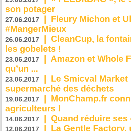
son potager
|
Fleury Michon et Ul
27.06.2017
#MangerMieux
|
CleanCup, la fontai
26.06.2017
les gobelets !
|
Amazon et Whole F
23.06.2017
qu’un ...
|
Le Smicval Market :
23.06.2017
supermarché des déchets
|
MonChamp.fr conne
19.06.2017
agriculteurs !
|
Quand réduire ses 
14.06.2017
|
La Gentle Factory, 
12.06.2017