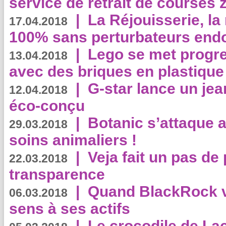
service de retrait de courses 
|
La Réjouisserie, la
17.04.2018
100% sans perturbateurs end
|
Lego se met progr
13.04.2018
avec des briques en plastique
|
G-star lance un jea
12.04.2018
éco-conçu
|
Botanic s’attaque 
29.03.2018
soins animaliers !
|
Veja fait un pas de 
22.03.2018
transparence
|
Quand BlackRock v
06.03.2018
sens à ses actifs
|
Le crocodile de La