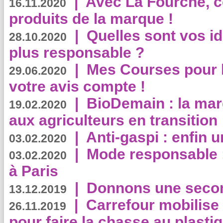
|
Avec La Fourche, c
16.11.2020
produits de la marque !
|
Quelles sont vos i
28.10.2020
plus responsable ?
|
Mes Courses pour l
29.06.2020
votre avis compte !
|
BioDemain : la mar
19.02.2020
aux agriculteurs en transition
|
Anti-gaspi : enfin 
03.02.2020
|
Mode responsable : 
03.02.2020
à Paris
|
Donnons une second
13.12.2019
|
Carrefour mobilis
26.11.2019
pour faire la chasse au plasti