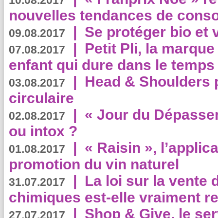
10.08.2017
nouvelles tendances de cons
|
Se protéger bio et 
09.08.2017
|
Petit Pli, la marqu
07.08.2017
enfant qui dure dans le temps 
|
Head & Shoulders
03.08.2017
circulaire
|
« Jour du Dépassem
02.08.2017
ou intox ?
|
« Raisin », l’applica
01.08.2017
promotion du vin naturel
|
La loi sur la vente
31.07.2017
chimiques est-elle vraiment r
|
Shop & Give, le serv
27.07.2017