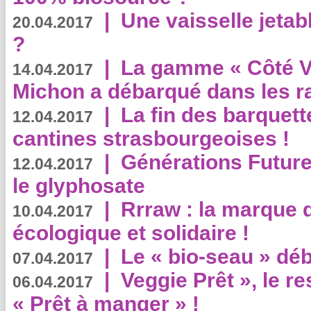
|
Une vaisselle jeta
20.04.2017
?
|
La gamme « Côté Vé
14.04.2017
Michon a débarqué dans les r
|
La fin des barquett
12.04.2017
cantines strasbourgeoises !
|
Générations Future
12.04.2017
le glyphosate
|
Rrraw : la marque 
10.04.2017
écologique et solidaire !
|
Le « bio-seau » déb
07.04.2017
|
Veggie Prêt », le r
06.04.2017
« Prêt à manger » !