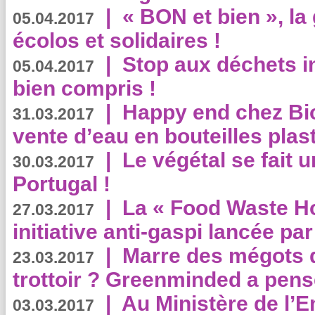
|
« BON et bien », l
05.04.2017
écolos et solidaires !
|
Stop aux déchets i
05.04.2017
bien compris !
|
Happy end chez Bio
31.03.2017
vente d’eau en bouteilles plas
|
Le végétal se fait 
30.03.2017
Portugal !
|
La « Food Waste Hot
27.03.2017
initiative anti-gaspi lancée pa
|
Marre des mégots q
23.03.2017
trottoir ? Greenminded a pens
|
Au Ministère de l’
03.03.2017