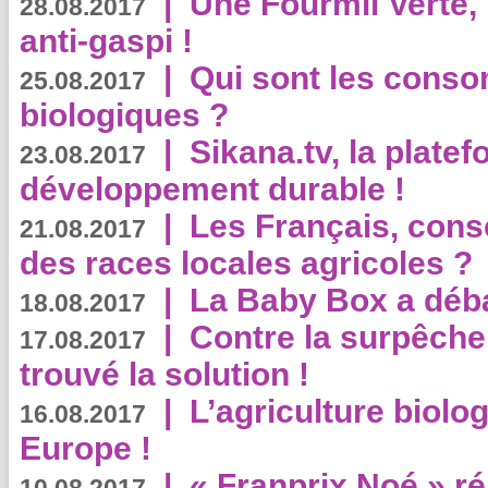
|
Une Fourmii Verte, 
28.08.2017
anti-gaspi !
|
Qui sont les cons
25.08.2017
biologiques ?
|
Sikana.tv, la plate
23.08.2017
développement durable !
|
Les Français, consc
21.08.2017
des races locales agricoles ?
|
La Baby Box a déb
18.08.2017
|
Contre la surpêche
17.08.2017
trouvé la solution !
|
L’agriculture biolo
16.08.2017
Europe !
|
« Franprix Noé » ré