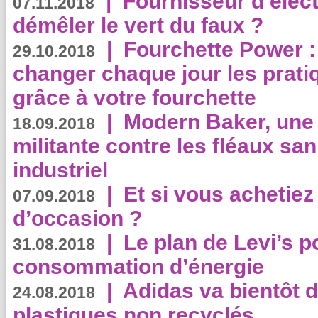
|
Fournisseur d’élec
07.11.2018
démêler le vert du faux ?
|
Fourchette Power 
29.10.2018
changer chaque jour les prati
grâce à votre fourchette
|
Modern Baker, une 
18.09.2018
militante contre les fléaux san
industriel
|
Et si vous achetie
07.09.2018
d’occasion ?
|
Le plan de Levi’s p
31.08.2018
consommation d’énergie
|
Adidas va bientôt d
24.08.2018
plastiques non recyclés