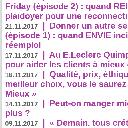
Friday (épisode 2) : quand RE
plaidoyer pour une reconnecti
|
Donner un autre se
21.11.2017
(épisode 1) : quand ENVIE inci
réemploi
|
Au E.Leclerc Quimp
17.11.2017
pour aider les clients à mie
|
Qualité, prix, éthiqu
16.11.2017
meilleur choix, vous le saure
Mieux »
|
Peut-on manger mi
14.11.2017
plus ?
|
« Demain, tous crét
09.11.2017