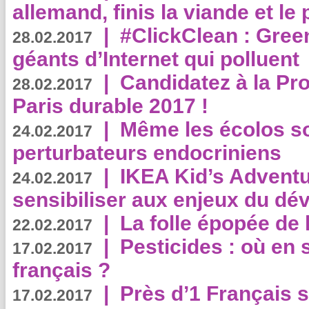
allemand, finis la viande et le
|
#ClickClean : Gree
28.02.2017
géants d’Internet qui polluent
|
Candidatez à la Pr
28.02.2017
Paris durable 2017 !
|
Même les écolos s
24.02.2017
perturbateurs endocriniens
|
IKEA Kid’s Adventu
24.02.2017
sensibiliser aux enjeux du d
|
La folle épopée de 
22.02.2017
|
Pesticides : où en 
17.02.2017
français ?
|
Près d’1 Français su
17.02.2017