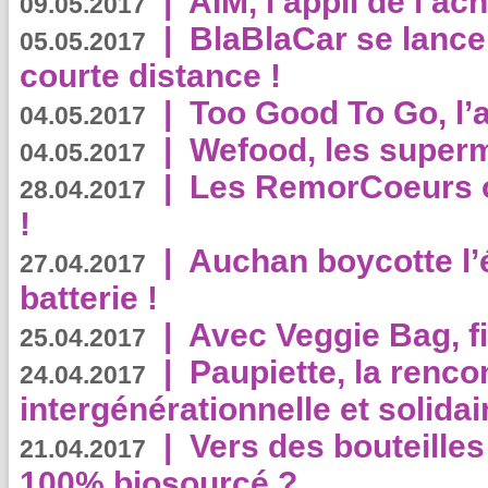
|
AIM, l’appli de l’ac
09.05.2017
|
BlaBlaCar se lance
05.05.2017
courte distance !
|
Too Good To Go, l’a
04.05.2017
|
Wefood, les superm
04.05.2017
|
Les RemorCoeurs on
28.04.2017
!
|
Auchan boycotte l’
27.04.2017
batterie !
|
Avec Veggie Bag, fi
25.04.2017
|
Paupiette, la renco
24.04.2017
intergénérationnelle et solidair
|
Vers des bouteilles
21.04.2017
100% biosourcé ?