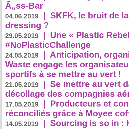
Ã„ss-Bar
|
SKFK, le bruit de l
04.06.2019
dressing ?
|
Une « Plastic Rebe
29.05.2019
#NoPlasticChallenge
|
Anticipation, organi
24.05.2019
Waste engage les organisate
sportifs à se mettre au vert !
|
Se mettre au vert da
21.05.2019
décollage des compagnies aé
|
Producteurs et co
17.05.2019
réconciliés grâce à Moyee cof
|
Sourcing is so in 
14.05.2019