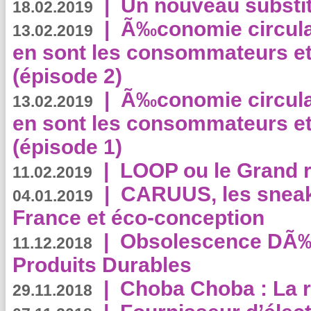
|
Un nouveau substit
18.02.2019
|
Ã‰conomie circulair
13.02.2019
en sont les consommateurs et
(épisode 2)
|
Ã‰conomie circulair
13.02.2019
en sont les consommateurs et
(épisode 1)
|
LOOP ou le Grand r
11.02.2019
|
CARUUS, les sneake
04.01.2019
France et éco-conception
|
Obsolescence DÃ
11.12.2018
Produits Durables
|
Choba Choba : La r
29.11.2018