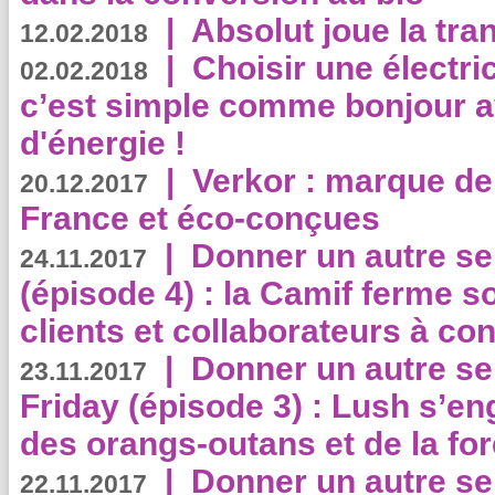
|
Absolut joue la tr
12.02.2018
|
Choisir une électri
02.02.2018
c’est simple comme bonjour 
d'énergie !
|
Verkor : marque de
20.12.2017
France et éco-conçues
|
Donner un autre se
24.11.2017
(épisode 4) : la Camif ferme so
clients et collaborateurs à 
|
Donner un autre se
23.11.2017
Friday (épisode 3) : Lush s’en
des orangs-outans et de la for
|
Donner un autre se
22.11.2017