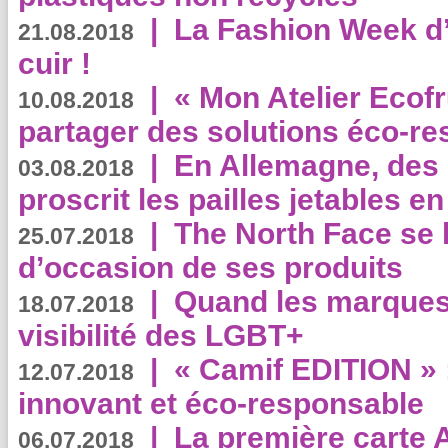
|
La Fashion Week d’
21.08.2018
cuir !
|
« Mon Atelier Ecofr
10.08.2018
partager des solutions éco-r
|
En Allemagne, des
03.08.2018
proscrit les pailles jetables e
|
The North Face se 
25.07.2018
d’occasion de ses produits
|
Quand les marques
18.07.2018
visibilité des LGBT+
|
« Camif EDITION » :
12.07.2018
innovant et éco-responsable
|
La première carte 
06.07.2018