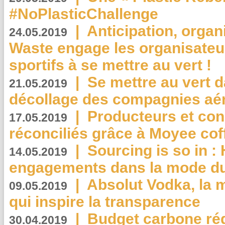
#NoPlasticChallenge
|
Anticipation, organi
24.05.2019
Waste engage les organisate
sportifs à se mettre au vert !
|
Se mettre au vert da
21.05.2019
décollage des compagnies aé
|
Producteurs et co
17.05.2019
réconciliés grâce à Moyee cof
|
Sourcing is so in 
14.05.2019
engagements dans la mode du
|
Absolut Vodka, la 
09.05.2019
qui inspire la transparence
|
Budget carbone rédu
30.04.2019