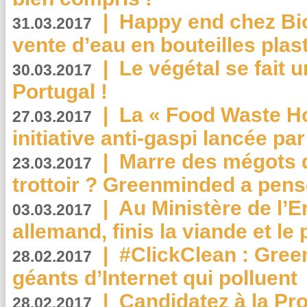
|
Happy end chez Bio
31.03.2017
vente d’eau en bouteilles plas
|
Le végétal se fait 
30.03.2017
Portugal !
|
La « Food Waste Hot
27.03.2017
initiative anti-gaspi lancée pa
|
Marre des mégots q
23.03.2017
trottoir ? Greenminded a pens
|
Au Ministère de l’
03.03.2017
allemand, finis la viande et le
|
#ClickClean : Gree
28.02.2017
géants d’Internet qui polluent
|
Candidatez à la Pr
28.02.2017