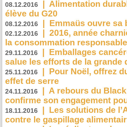
|
Alimentation durab
08.12.2016
élève du G20
|
Emmaüs ouvre sa bo
08.12.2016
|
2016, année charni
02.12.2016
la consommation responsable
|
Emballages cancér
29.11.2016
salue les efforts de la grande 
|
Pour Noël, offrez d
25.11.2016
effet de serre
|
A rebours du Black
24.11.2016
confirme son engagement pour
|
Les solutions de l
18.11.2016
contre le gaspillage alimentair