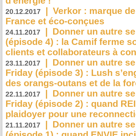
d'énergie !
|
Verkor : marque de
20.12.2017
France et éco-conçues
|
Donner un autre se
24.11.2017
(épisode 4) : la Camif ferme so
clients et collaborateurs à 
|
Donner un autre se
23.11.2017
Friday (épisode 3) : Lush s’en
des orangs-outans et de la for
|
Donner un autre se
22.11.2017
Friday (épisode 2) : quand RE
plaidoyer pour une reconnecti
|
Donner un autre se
21.11.2017
(épisode 1) : quand ENVIE inci