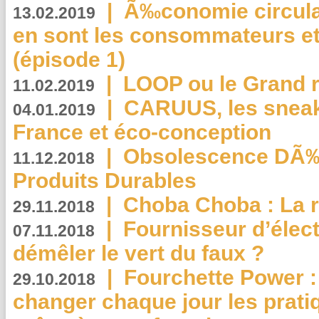
|
Ã‰conomie circulair
13.02.2019
en sont les consommateurs et
(épisode 1)
|
LOOP ou le Grand r
11.02.2019
|
CARUUS, les sneake
04.01.2019
France et éco-conception
|
Obsolescence DÃ
11.12.2018
Produits Durables
|
Choba Choba : La r
29.11.2018
|
Fournisseur d’élec
07.11.2018
démêler le vert du faux ?
|
Fourchette Power 
29.10.2018
changer chaque jour les prati