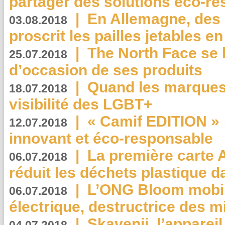
partager des solutions éco-r
|
En Allemagne, des
03.08.2018
proscrit les pailles jetables e
|
The North Face se 
25.07.2018
d’occasion de ses produits
|
Quand les marques
18.07.2018
visibilité des LGBT+
|
« Camif EDITION » :
12.07.2018
innovant et éco-responsable
|
La première carte 
06.07.2018
réduit les déchets plastique 
|
L’ONG Bloom mobil
06.07.2018
électrique, destructrice des m
|
Skavenji, l’apparei