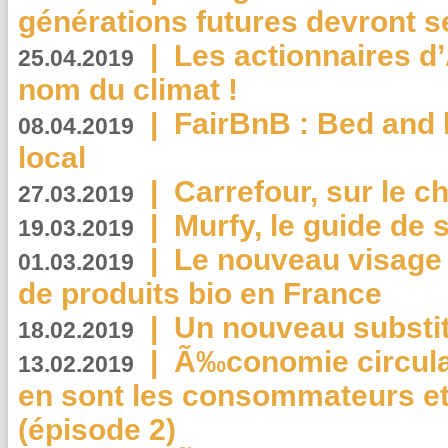
générations futures devront se
|
Les actionnaires 
25.04.2019
nom du climat !
|
FairBnB : Bed and 
08.04.2019
local
|
Carrefour, sur le c
27.03.2019
|
Murfy, le guide de 
19.03.2019
|
Le nouveau visag
01.03.2019
de produits bio en France
|
Un nouveau substit
18.02.2019
|
Ã‰conomie circulair
13.02.2019
en sont les consommateurs et
(épisode 2)