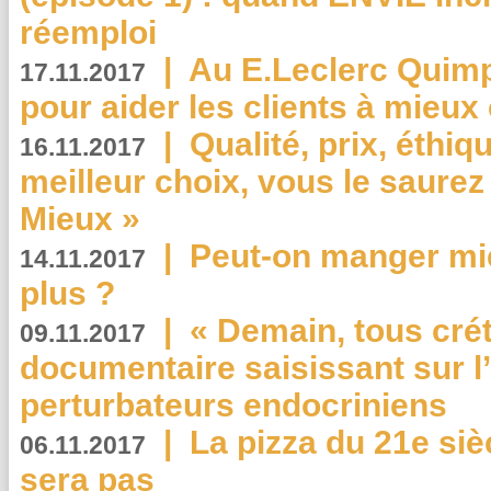
réemploi
|
Au E.Leclerc Quimp
17.11.2017
pour aider les clients à mie
|
Qualité, prix, éthiqu
16.11.2017
meilleur choix, vous le saure
Mieux »
|
Peut-on manger mi
14.11.2017
plus ?
|
« Demain, tous crét
09.11.2017
documentaire saisissant sur l
perturbateurs endocriniens
|
La pizza du 21e siè
06.11.2017
sera pas