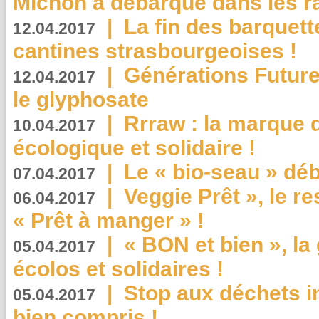
Michon a débarqué dans les r
|
La fin des barquett
12.04.2017
cantines strasbourgeoises !
|
Générations Future
12.04.2017
le glyphosate
|
Rrraw : la marque 
10.04.2017
écologique et solidaire !
|
Le « bio-seau » déb
07.04.2017
|
Veggie Prêt », le r
06.04.2017
« Prêt à manger » !
|
« BON et bien », l
05.04.2017
écolos et solidaires !
|
Stop aux déchets i
05.04.2017
bien compris !