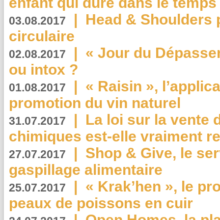
enfant qui dure dans le temps 
|
Head & Shoulders
03.08.2017
circulaire
|
« Jour du Dépassem
02.08.2017
ou intox ?
|
« Raisin », l’applica
01.08.2017
promotion du vin naturel
|
La loi sur la vente
31.07.2017
chimiques est-elle vraiment r
|
Shop & Give, le serv
27.07.2017
gaspillage alimentaire
|
« Krak’hen », le pr
25.07.2017
peaux de poissons en cuir
|
Open Homes, la pla