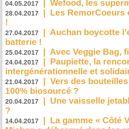
|
Wefood, les superm
04.05.2017
|
Les RemorCoeurs on
28.04.2017
!
|
Auchan boycotte l’
27.04.2017
batterie !
|
Avec Veggie Bag, fi
25.04.2017
|
Paupiette, la renco
24.04.2017
intergénérationnelle et solidair
|
Vers des bouteilles
21.04.2017
100% biosourcé ?
|
Une vaisselle jeta
20.04.2017
?
|
La gamme « Côté Vé
14.04.2017