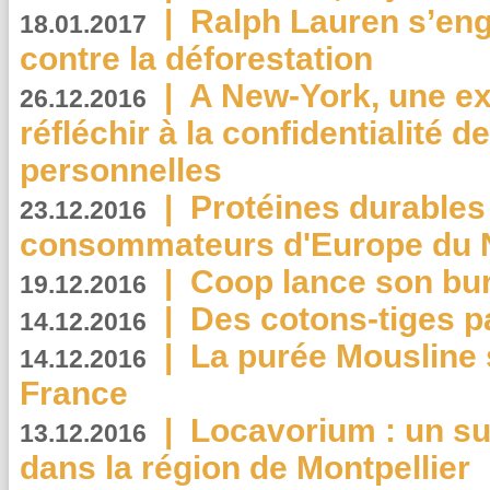
|
Ralph Lauren s’eng
18.01.2017
contre la déforestation
|
A New-York, une exp
26.12.2016
réfléchir à la confidentialité 
personnelles
|
Protéines durables 
23.12.2016
consommateurs d'Europe du 
|
Coop lance son bur
19.12.2016
|
Des cotons-tiges pa
14.12.2016
|
La purée Mousline 
14.12.2016
France
|
Locavorium : un s
13.12.2016
dans la région de Montpellier