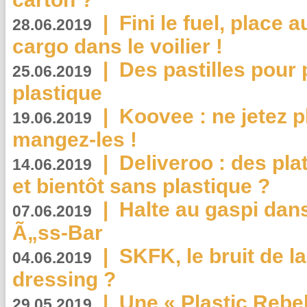
|
Fini le fuel, place a
28.06.2019
cargo dans le voilier !
|
Des pastilles pour 
25.06.2019
plastique
|
Koovee : ne jetez p
19.06.2019
mangez-les !
|
Deliveroo : des pla
14.06.2019
et bientôt sans plastique ?
|
Halte au gaspi dan
07.06.2019
Ã„ss-Bar
|
SKFK, le bruit de l
04.06.2019
dressing ?
|
Une « Plastic Rebe
29.05.2019