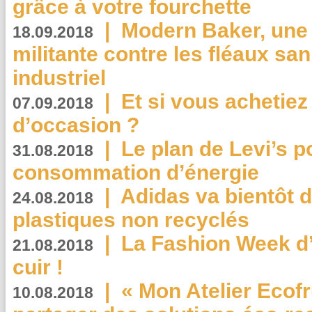
grâce à votre fourchette
|
Modern Baker, une 
18.09.2018
militante contre les fléaux san
industriel
|
Et si vous achetie
07.09.2018
d’occasion ?
|
Le plan de Levi’s p
31.08.2018
consommation d’énergie
|
Adidas va bientôt d
24.08.2018
plastiques non recyclés
|
La Fashion Week d’
21.08.2018
cuir !
|
« Mon Atelier Ecofr
10.08.2018