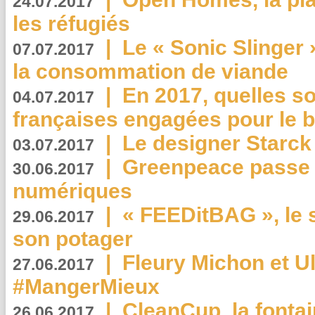
24.07.2017
les réfugiés
|
Le « Sonic Slinger »
07.07.2017
la consommation de viande
|
En 2017, quelles so
04.07.2017
françaises engagées pour le b
|
Le designer Starck 
03.07.2017
|
Greenpeace passe a
30.06.2017
numériques
|
« FEEDitBAG », le s
29.06.2017
son potager
|
Fleury Michon et Ul
27.06.2017
#MangerMieux
|
CleanCup, la fontai
26.06.2017