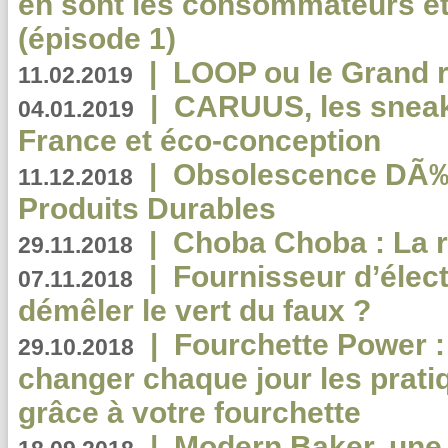
en sont les consommateurs et
(épisode 1)
|
LOOP ou le Grand r
11.02.2019
|
CARUUS, les sneake
04.01.2019
France et éco-conception
|
Obsolescence DÃ
11.12.2018
Produits Durables
|
Choba Choba : La r
29.11.2018
|
Fournisseur d’élec
07.11.2018
démêler le vert du faux ?
|
Fourchette Power 
29.10.2018
changer chaque jour les prati
grâce à votre fourchette
|
Modern Baker, une 