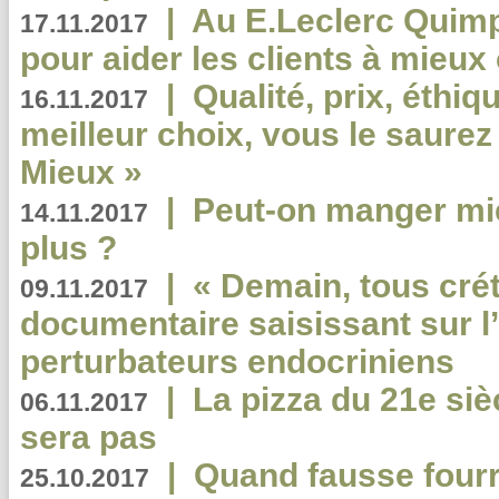
|
Au E.Leclerc Quimp
17.11.2017
pour aider les clients à mie
|
Qualité, prix, éthiqu
16.11.2017
meilleur choix, vous le saure
Mieux »
|
Peut-on manger mi
14.11.2017
plus ?
|
« Demain, tous crét
09.11.2017
documentaire saisissant sur l
perturbateurs endocriniens
|
La pizza du 21e siè
06.11.2017
sera pas
|
Quand fausse fourr
25.10.2017