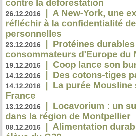
contre la déforestation
|
A New-York, une exp
26.12.2016
réfléchir à la confidentialité 
personnelles
|
Protéines durables 
23.12.2016
consommateurs d'Europe du 
|
Coop lance son bur
19.12.2016
|
Des cotons-tiges pa
14.12.2016
|
La purée Mousline 
14.12.2016
France
|
Locavorium : un s
13.12.2016
dans la région de Montpellier
|
Alimentation durab
08.12.2016