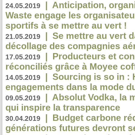
|
Anticipation, organi
24.05.2019
Waste engage les organisate
sportifs à se mettre au vert !
|
Se mettre au vert da
21.05.2019
décollage des compagnies aé
|
Producteurs et co
17.05.2019
réconciliés grâce à Moyee cof
|
Sourcing is so in 
14.05.2019
engagements dans la mode du
|
Absolut Vodka, la 
09.05.2019
qui inspire la transparence
|
Budget carbone rédu
30.04.2019
générations futures devront se