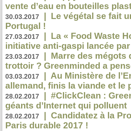
vente d’eau en bouteilles plas
|
Le végétal se fait 
30.03.2017
Portugal !
|
La « Food Waste Hot
27.03.2017
initiative anti-gaspi lancée pa
|
Marre des mégots q
23.03.2017
trottoir ? Greenminded a pens
|
Au Ministère de l’
03.03.2017
allemand, finis la viande et le
|
#ClickClean : Gree
28.02.2017
géants d’Internet qui polluent
|
Candidatez à la Pr
28.02.2017
Paris durable 2017 !