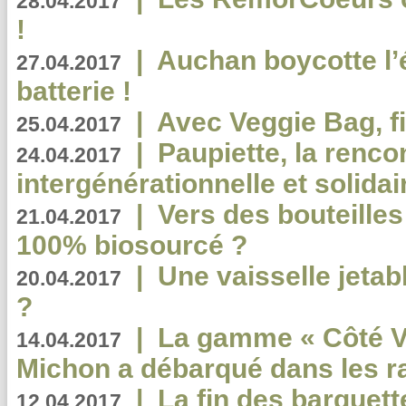
28.04.2017
!
|
Auchan boycotte l’
27.04.2017
batterie !
|
Avec Veggie Bag, fi
25.04.2017
|
Paupiette, la renco
24.04.2017
intergénérationnelle et solidair
|
Vers des bouteilles
21.04.2017
100% biosourcé ?
|
Une vaisselle jeta
20.04.2017
?
|
La gamme « Côté Vé
14.04.2017
Michon a débarqué dans les r
|
La fin des barquett
12.04.2017