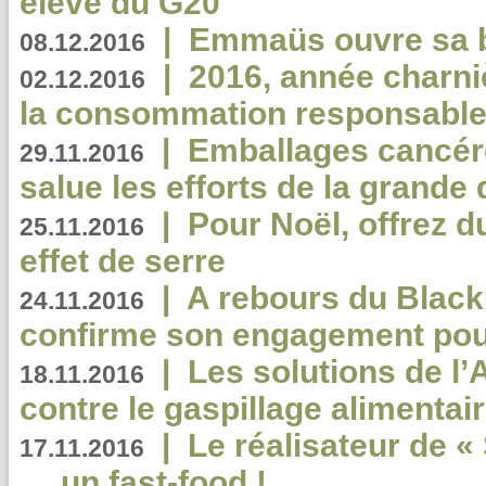
élève du G20
|
Emmaüs ouvre sa bo
08.12.2016
|
2016, année charni
02.12.2016
la consommation responsable
|
Emballages cancér
29.11.2016
salue les efforts de la grande 
|
Pour Noël, offrez d
25.11.2016
effet de serre
|
A rebours du Black
24.11.2016
confirme son engagement pour
|
Les solutions de l
18.11.2016
contre le gaspillage alimentair
|
Le réalisateur de «
17.11.2016
… un fast-food !