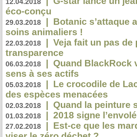
|
G-star lance un jea
12.04.2018
éco-conçu
|
Botanic s’attaque 
29.03.2018
soins animaliers !
|
Veja fait un pas de 
22.03.2018
transparence
|
Quand BlackRock v
06.03.2018
sens à ses actifs
|
Le crocodile de La
05.03.2018
des espèces menacées
|
Quand la peinture s
02.03.2018
|
2018 signe l’envol
01.03.2018
|
Est-ce que les mar
27.02.2018
viser le zéro déchet ?