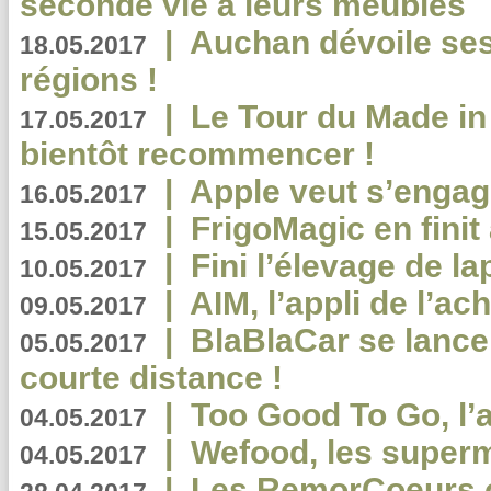
seconde vie à leurs meubles
|
Auchan dévoile se
18.05.2017
régions !
|
Le Tour du Made in
17.05.2017
bientôt recommencer !
|
Apple veut s’engage
16.05.2017
|
FrigoMagic en finit 
15.05.2017
|
Fini l’élevage de la
10.05.2017
|
AIM, l’appli de l’ac
09.05.2017
|
BlaBlaCar se lance
05.05.2017
courte distance !
|
Too Good To Go, l’a
04.05.2017
|
Wefood, les superm
04.05.2017
|
Les RemorCoeurs on