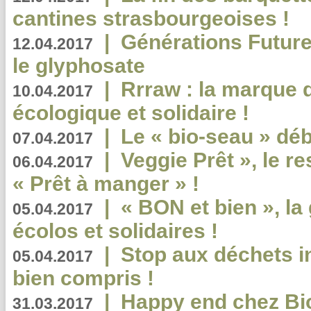
cantines strasbourgeoises !
|
Générations Future
12.04.2017
le glyphosate
|
Rrraw : la marque 
10.04.2017
écologique et solidaire !
|
Le « bio-seau » déb
07.04.2017
|
Veggie Prêt », le r
06.04.2017
« Prêt à manger » !
|
« BON et bien », l
05.04.2017
écolos et solidaires !
|
Stop aux déchets i
05.04.2017
bien compris !
|
Happy end chez Bio
31.03.2017