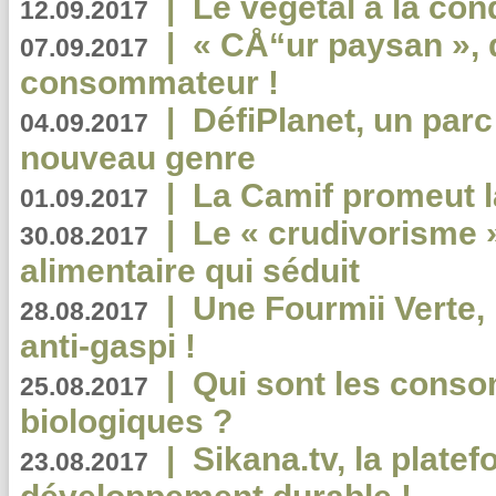
|
Le végétal à la con
12.09.2017
|
« CÅ“ur paysan », 
07.09.2017
consommateur !
|
DéfiPlanet, un parc
04.09.2017
nouveau genre
|
La Camif promeut l
01.09.2017
|
Le « crudivorisme 
30.08.2017
alimentaire qui séduit
|
Une Fourmii Verte, 
28.08.2017
anti-gaspi !
|
Qui sont les cons
25.08.2017
biologiques ?
|
Sikana.tv, la plate
23.08.2017