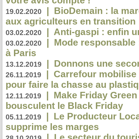
votre avis compte !
|
BioDemain : la mar
19.02.2020
aux agriculteurs en transition
|
Anti-gaspi : enfin 
03.02.2020
|
Mode responsable : 
03.02.2020
à Paris
|
Donnons une second
13.12.2019
|
Carrefour mobilis
26.11.2019
pour faire la chasse au plasti
|
Make Friday Green 
12.11.2019
bousculent le Black Friday
|
Le Producteur Local
05.11.2019
supprime les marges
|
Le secteur du touri
28.10.2019