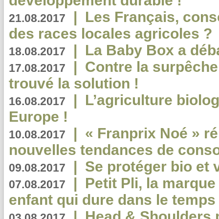
développement durable !
|
Les Français, consc
21.08.2017
des races locales agricoles ?
|
La Baby Box a déb
18.08.2017
|
Contre la surpêche
17.08.2017
trouvé la solution !
|
L’agriculture biolo
16.08.2017
Europe !
|
« Franprix Noé » ré
10.08.2017
nouvelles tendances de cons
|
Se protéger bio et 
09.08.2017
|
Petit Pli, la marqu
07.08.2017
enfant qui dure dans le temps 
|
Head & Shoulders
03.08.2017