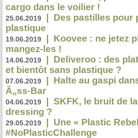
cargo dans le voilier !
|
Des pastilles pour 
25.06.2019
plastique
|
Koovee : ne jetez p
19.06.2019
mangez-les !
|
Deliveroo : des pla
14.06.2019
et bientôt sans plastique ?
|
Halte au gaspi dan
07.06.2019
Ã„ss-Bar
|
SKFK, le bruit de l
04.06.2019
dressing ?
|
Une « Plastic Rebe
29.05.2019
#NoPlasticChallenge