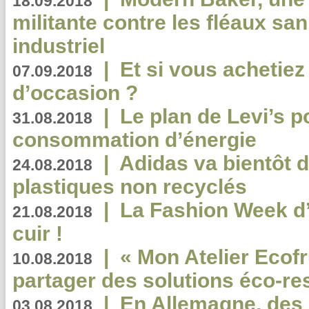
18.09.2018
militante contre les fléaux san
industriel
|
Et si vous achetie
07.09.2018
d’occasion ?
|
Le plan de Levi’s p
31.08.2018
consommation d’énergie
|
Adidas va bientôt d
24.08.2018
plastiques non recyclés
|
La Fashion Week d’
21.08.2018
cuir !
|
« Mon Atelier Ecofr
10.08.2018
partager des solutions éco-r
|
En Allemagne, des
03.08.2018