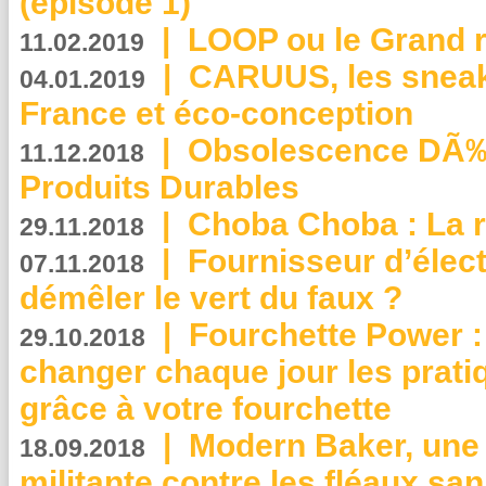
(épisode 1)
|
LOOP ou le Grand r
11.02.2019
|
CARUUS, les sneake
04.01.2019
France et éco-conception
|
Obsolescence DÃ
11.12.2018
Produits Durables
|
Choba Choba : La r
29.11.2018
|
Fournisseur d’élec
07.11.2018
démêler le vert du faux ?
|
Fourchette Power 
29.10.2018
changer chaque jour les prati
grâce à votre fourchette
|
Modern Baker, une 
18.09.2018
militante contre les fléaux san