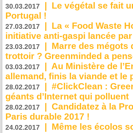
|
Le végétal se fait 
30.03.2017
Portugal !
|
La « Food Waste Hot
27.03.2017
initiative anti-gaspi lancée pa
|
Marre des mégots q
23.03.2017
trottoir ? Greenminded a pens
|
Au Ministère de l’
03.03.2017
allemand, finis la viande et le
|
#ClickClean : Gree
28.02.2017
géants d’Internet qui polluent
|
Candidatez à la Pr
28.02.2017
Paris durable 2017 !
|
Même les écolos s
24.02.2017