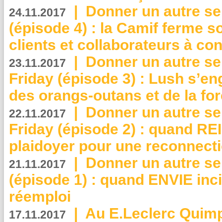
|
Donner un autre se
24.11.2017
(épisode 4) : la Camif ferme so
clients et collaborateurs à 
|
Donner un autre se
23.11.2017
Friday (épisode 3) : Lush s’en
des orangs-outans et de la for
|
Donner un autre se
22.11.2017
Friday (épisode 2) : quand RE
plaidoyer pour une reconnecti
|
Donner un autre se
21.11.2017
(épisode 1) : quand ENVIE inci
réemploi
|
Au E.Leclerc Quimp
17.11.2017