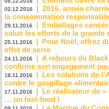
|
Emmaüs ouvre sa bo
08.12.2016
|
2016, année charni
02.12.2016
la consommation responsable
|
Emballages cancér
29.11.2016
salue les efforts de la grande 
|
Pour Noël, offrez d
25.11.2016
effet de serre
|
A rebours du Black
24.11.2016
confirme son engagement pour
|
Les solutions de l
18.11.2016
contre le gaspillage alimentair
|
Le réalisateur de «
17.11.2016
… un fast-food !
|
La Marque du Con
09.11.2016