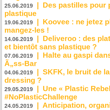
|
Des pastilles pour 
25.06.2019
plastique
|
Koovee : ne jetez p
19.06.2019
mangez-les !
|
Deliveroo : des pla
14.06.2019
et bientôt sans plastique ?
|
Halte au gaspi dan
07.06.2019
Ã„ss-Bar
|
SKFK, le bruit de l
04.06.2019
dressing ?
|
Une « Plastic Rebe
29.05.2019
#NoPlasticChallenge
|
Anticipation, organi
24.05.2019