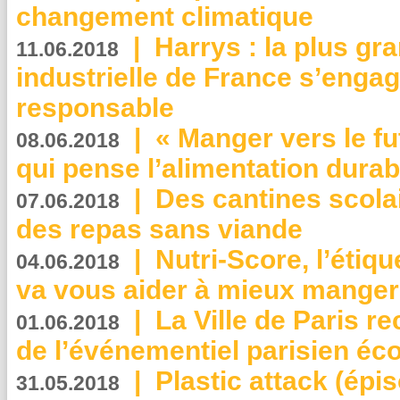
changement climatique
|
Harrys : la plus gr
11.06.2018
industrielle de France s’engag
responsable
|
« Manger vers le fu
08.06.2018
qui pense l’alimentation dura
|
Des cantines scola
07.06.2018
des repas sans viande
|
Nutri-Score, l’étiqu
04.06.2018
va vous aider à mieux manger
|
La Ville de Paris r
01.06.2018
de l’événementiel parisien éc
|
Plastic attack (épi
31.05.2018