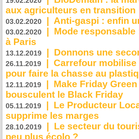
19.02.2020
aux agriculteurs en transition
|
Anti-gaspi : enfin 
03.02.2020
|
Mode responsable : 
03.02.2020
à Paris
|
Donnons une second
13.12.2019
|
Carrefour mobilis
26.11.2019
pour faire la chasse au plasti
|
Make Friday Green 
12.11.2019
bousculent le Black Friday
|
Le Producteur Local
05.11.2019
supprime les marges
|
Le secteur du touri
28.10.2019
peu plus écolo ?