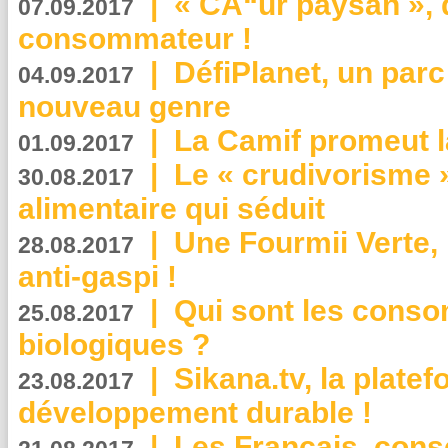
|
« CÅ“ur paysan », 
07.09.2017
consommateur !
|
DéfiPlanet, un parc
04.09.2017
nouveau genre
|
La Camif promeut l
01.09.2017
|
Le « crudivorisme 
30.08.2017
alimentaire qui séduit
|
Une Fourmii Verte, 
28.08.2017
anti-gaspi !
|
Qui sont les cons
25.08.2017
biologiques ?
|
Sikana.tv, la plate
23.08.2017
développement durable !
|
Les Français, consc