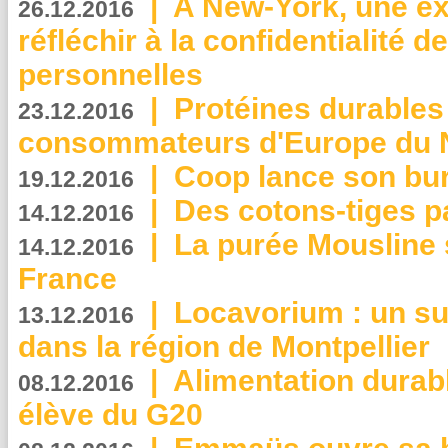
|
A New-York, une exp
26.12.2016
réfléchir à la confidentialité 
personnelles
|
Protéines durables 
23.12.2016
consommateurs d'Europe du 
|
Coop lance son bur
19.12.2016
|
Des cotons-tiges pa
14.12.2016
|
La purée Mousline 
14.12.2016
France
|
Locavorium : un s
13.12.2016
dans la région de Montpellier
|
Alimentation durab
08.12.2016
élève du G20