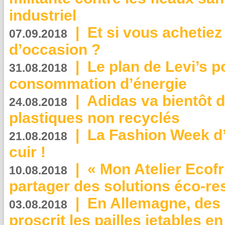
industriel
|
Et si vous achetie
07.09.2018
d’occasion ?
|
Le plan de Levi’s p
31.08.2018
consommation d’énergie
|
Adidas va bientôt d
24.08.2018
plastiques non recyclés
|
La Fashion Week d’
21.08.2018
cuir !
|
« Mon Atelier Ecofr
10.08.2018
partager des solutions éco-r
|
En Allemagne, des
03.08.2018
proscrit les pailles jetables e