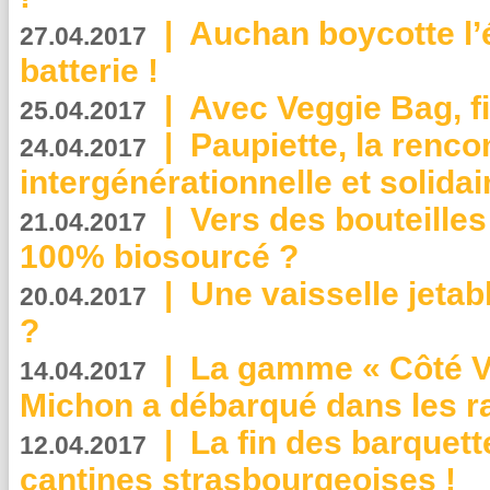
|
Auchan boycotte l’
27.04.2017
batterie !
|
Avec Veggie Bag, fi
25.04.2017
|
Paupiette, la renco
24.04.2017
intergénérationnelle et solidair
|
Vers des bouteilles
21.04.2017
100% biosourcé ?
|
Une vaisselle jeta
20.04.2017
?
|
La gamme « Côté Vé
14.04.2017
Michon a débarqué dans les r
|
La fin des barquett
12.04.2017
cantines strasbourgeoises !