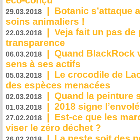
éco-conçu
|
Botanic s’attaque 
29.03.2018
soins animaliers !
|
Veja fait un pas de 
22.03.2018
transparence
|
Quand BlackRock v
06.03.2018
sens à ses actifs
|
Le crocodile de La
05.03.2018
des espèces menacées
|
Quand la peinture s
02.03.2018
|
2018 signe l’envol
01.03.2018
|
Est-ce que les mar
27.02.2018
viser le zéro déchet ?
|
La peste soit des p
26.02.2018