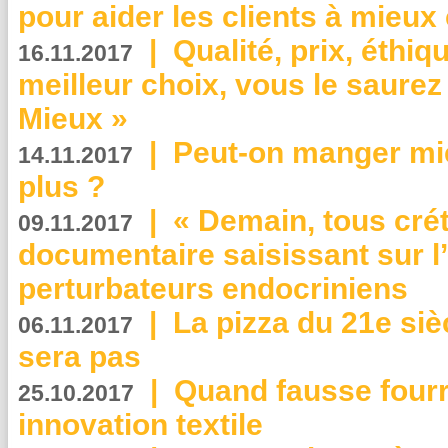
pour aider les clients à mie
|
Qualité, prix, éthiqu
16.11.2017
meilleur choix, vous le saure
Mieux »
|
Peut-on manger mi
14.11.2017
plus ?
|
« Demain, tous crét
09.11.2017
documentaire saisissant sur l
perturbateurs endocriniens
|
La pizza du 21e siè
06.11.2017
sera pas
|
Quand fausse fourr
25.10.2017
innovation textile