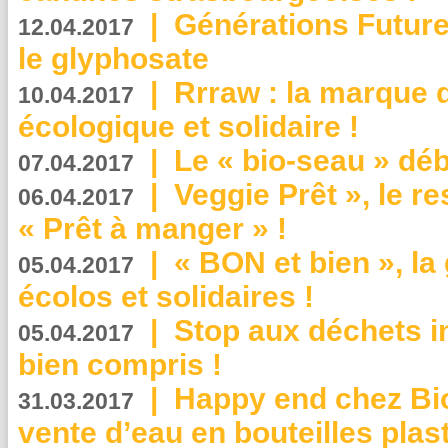
|
Générations Future
12.04.2017
le glyphosate
|
Rrraw : la marque 
10.04.2017
écologique et solidaire !
|
Le « bio-seau » déb
07.04.2017
|
Veggie Prêt », le r
06.04.2017
« Prêt à manger » !
|
« BON et bien », l
05.04.2017
écolos et solidaires !
|
Stop aux déchets i
05.04.2017
bien compris !
|
Happy end chez Bio
31.03.2017
vente d’eau en bouteilles plas