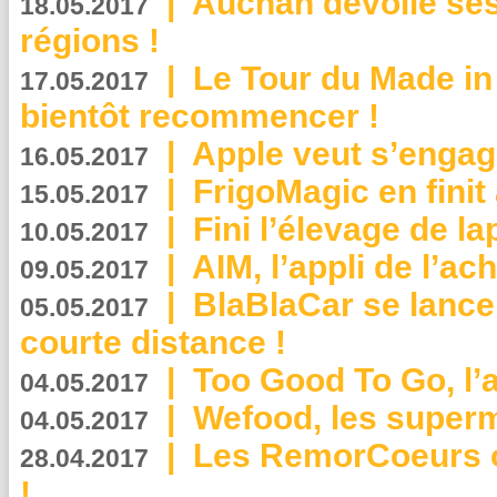
|
Auchan dévoile se
18.05.2017
régions !
|
Le Tour du Made in
17.05.2017
bientôt recommencer !
|
Apple veut s’engage
16.05.2017
|
FrigoMagic en finit 
15.05.2017
|
Fini l’élevage de la
10.05.2017
|
AIM, l’appli de l’ac
09.05.2017
|
BlaBlaCar se lance
05.05.2017
courte distance !
|
Too Good To Go, l’a
04.05.2017
|
Wefood, les superm
04.05.2017
|
Les RemorCoeurs on
28.04.2017
!