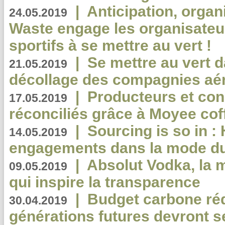
|
Anticipation, organi
24.05.2019
Waste engage les organisate
sportifs à se mettre au vert !
|
Se mettre au vert da
21.05.2019
décollage des compagnies aé
|
Producteurs et co
17.05.2019
réconciliés grâce à Moyee cof
|
Sourcing is so in 
14.05.2019
engagements dans la mode du
|
Absolut Vodka, la 
09.05.2019
qui inspire la transparence
|
Budget carbone rédu
30.04.2019
générations futures devront se