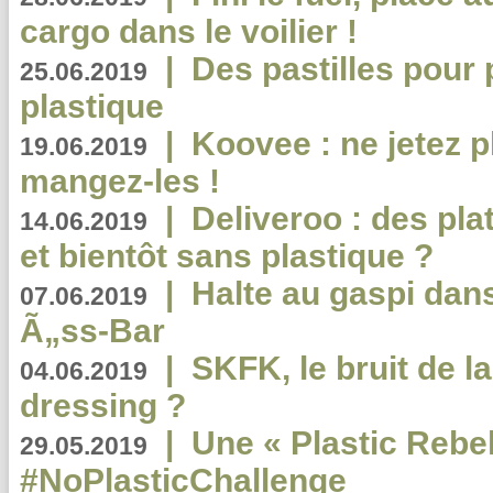
cargo dans le voilier !
|
Des pastilles pour 
25.06.2019
plastique
|
Koovee : ne jetez p
19.06.2019
mangez-les !
|
Deliveroo : des pla
14.06.2019
et bientôt sans plastique ?
|
Halte au gaspi dan
07.06.2019
Ã„ss-Bar
|
SKFK, le bruit de l
04.06.2019
dressing ?
|
Une « Plastic Rebe
29.05.2019
#NoPlasticChallenge