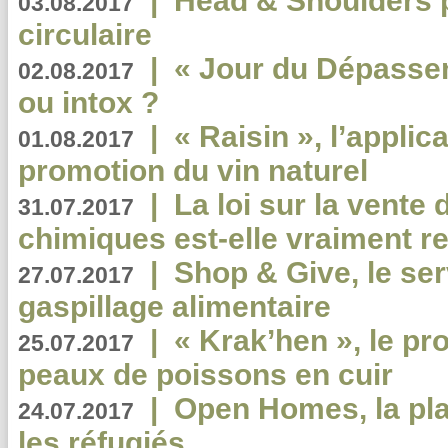
|
Head & Shoulders
03.08.2017
circulaire
|
« Jour du Dépassem
02.08.2017
ou intox ?
|
« Raisin », l’applica
01.08.2017
promotion du vin naturel
|
La loi sur la vente
31.07.2017
chimiques est-elle vraiment r
|
Shop & Give, le serv
27.07.2017
gaspillage alimentaire
|
« Krak’hen », le pr
25.07.2017
peaux de poissons en cuir
|
Open Homes, la pla
24.07.2017
les réfugiés