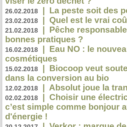
viser le zéro déchet ?
|
La peste soit des p
26.02.2018
|
Quel est le vrai coû
23.02.2018
|
Pêche responsable,
21.02.2018
bonnes pratiques ?
|
Eau NO : le nouvea
16.02.2018
cosmétiques
|
Biocoop veut souten
15.02.2018
dans la conversion au bio
|
Absolut joue la tr
12.02.2018
|
Choisir une électri
02.02.2018
c’est simple comme bonjour 
d'énergie !
|
Verkor : marque de
20.12.2017