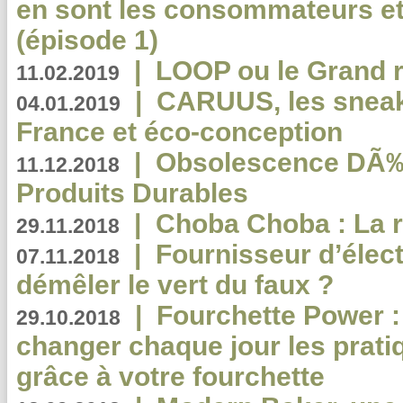
en sont les consommateurs et
(épisode 1)
|
LOOP ou le Grand r
11.02.2019
|
CARUUS, les sneake
04.01.2019
France et éco-conception
|
Obsolescence DÃ
11.12.2018
Produits Durables
|
Choba Choba : La r
29.11.2018
|
Fournisseur d’élec
07.11.2018
démêler le vert du faux ?
|
Fourchette Power 
29.10.2018
changer chaque jour les prati
grâce à votre fourchette