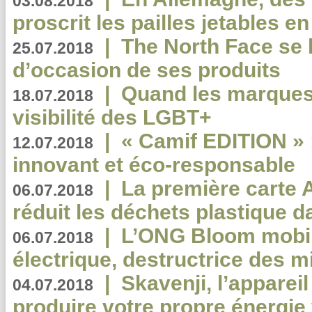
03.08.2018
proscrit les pailles jetables e
|
The North Face se 
25.07.2018
d’occasion de ses produits
|
Quand les marques
18.07.2018
visibilité des LGBT+
|
« Camif EDITION » :
12.07.2018
innovant et éco-responsable
|
La première carte 
06.07.2018
réduit les déchets plastique 
|
L’ONG Bloom mobil
06.07.2018
électrique, destructrice des m
|
Skavenji, l’apparei
04.07.2018
produire votre propre énergie