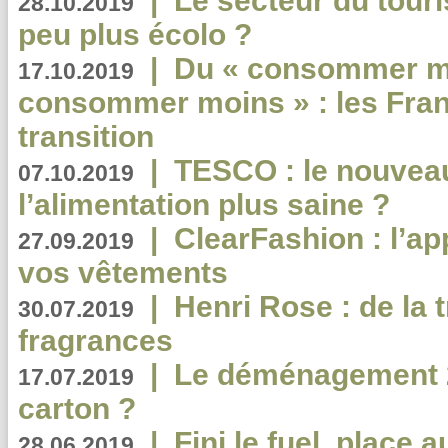
|
Le secteur du touri
28.10.2019
peu plus écolo ?
|
Du « consommer mi
17.10.2019
consommer moins » : les Fran
transition
|
TESCO : le nouvea
07.10.2019
l’alimentation plus saine ?
|
ClearFashion : l’ap
27.09.2019
vos vêtements
|
Henri Rose : de la
30.07.2019
fragrances
|
Le déménagement 2.
17.07.2019
carton ?
|
Fini le fuel, place a
28.06.2019