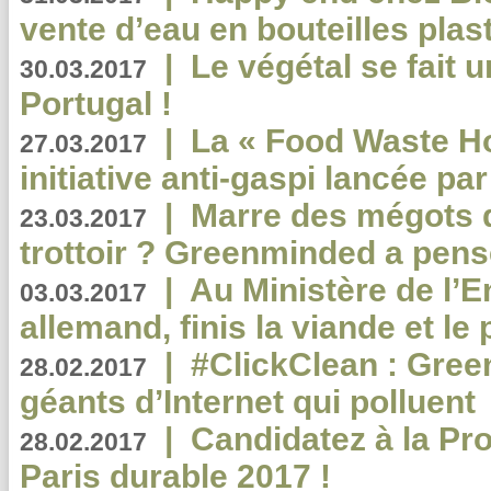
vente d’eau en bouteilles plas
|
Le végétal se fait 
30.03.2017
Portugal !
|
La « Food Waste Hot
27.03.2017
initiative anti-gaspi lancée pa
|
Marre des mégots q
23.03.2017
trottoir ? Greenminded a pens
|
Au Ministère de l’
03.03.2017
allemand, finis la viande et le
|
#ClickClean : Gree
28.02.2017
géants d’Internet qui polluent
|
Candidatez à la Pr
28.02.2017
Paris durable 2017 !