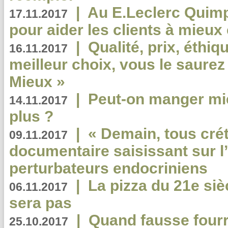
|
Au E.Leclerc Quimp
17.11.2017
pour aider les clients à mie
|
Qualité, prix, éthiqu
16.11.2017
meilleur choix, vous le saure
Mieux »
|
Peut-on manger mi
14.11.2017
plus ?
|
« Demain, tous crét
09.11.2017
documentaire saisissant sur l
perturbateurs endocriniens
|
La pizza du 21e siè
06.11.2017
sera pas
|
Quand fausse fourr
25.10.2017