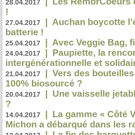
|
Les RemorCoeurs on
28.04.2017
!
|
Auchan boycotte l’
27.04.2017
batterie !
|
Avec Veggie Bag, fi
25.04.2017
|
Paupiette, la renco
24.04.2017
intergénérationnelle et solidair
|
Vers des bouteilles
21.04.2017
100% biosourcé ?
|
Une vaisselle jeta
20.04.2017
?
|
La gamme « Côté Vé
14.04.2017
Michon a débarqué dans les r
|
La fin des barquett