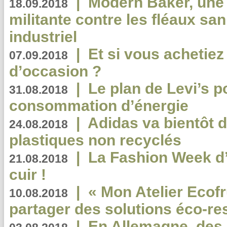
|
Modern Baker, une 
18.09.2018
militante contre les fléaux san
industriel
|
Et si vous achetie
07.09.2018
d’occasion ?
|
Le plan de Levi’s p
31.08.2018
consommation d’énergie
|
Adidas va bientôt d
24.08.2018
plastiques non recyclés
|
La Fashion Week d’
21.08.2018
cuir !
|
« Mon Atelier Ecofr
10.08.2018
partager des solutions éco-r
|
En Allemagne, des