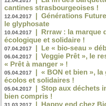
12.04.2017
cantines strasbourgeoises !
|
Générations Future
12.04.2017
le glyphosate
|
Rrraw : la marque 
10.04.2017
écologique et solidaire !
|
Le « bio-seau » déb
07.04.2017
|
Veggie Prêt », le r
06.04.2017
« Prêt à manger » !
|
« BON et bien », l
05.04.2017
écolos et solidaires !
|
Stop aux déchets i
05.04.2017
bien compris !
|
Happy end chez Bio
31.03.2017