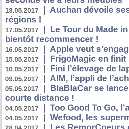
|
Auchan dévoile se
18.05.2017
régions !
|
Le Tour du Made in
17.05.2017
bientôt recommencer !
|
Apple veut s’engage
16.05.2017
|
FrigoMagic en finit 
15.05.2017
|
Fini l’élevage de la
10.05.2017
|
AIM, l’appli de l’ac
09.05.2017
|
BlaBlaCar se lance
05.05.2017
courte distance !
|
Too Good To Go, l’a
04.05.2017
|
Wefood, les superm
04.05.2017
|
Les RemorCoeurs on
28.04.2017