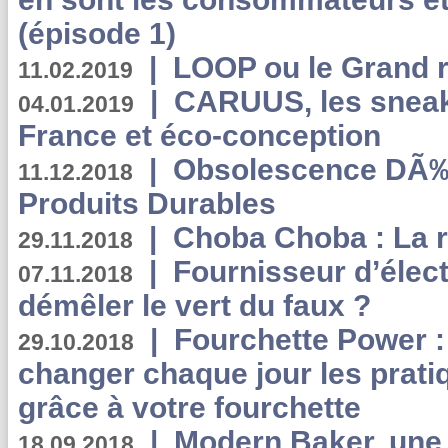
(épisode 1)
|
LOOP ou le Grand r
11.02.2019
|
CARUUS, les sneake
04.01.2019
France et éco-conception
|
Obsolescence DÃ
11.12.2018
Produits Durables
|
Choba Choba : La r
29.11.2018
|
Fournisseur d’élec
07.11.2018
démêler le vert du faux ?
|
Fourchette Power 
29.10.2018
changer chaque jour les prati
grâce à votre fourchette
|
Modern Baker, une 
18.09.2018