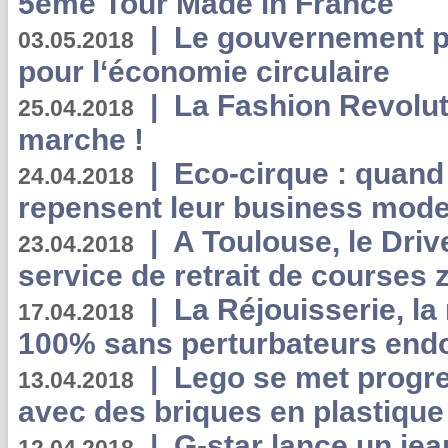
5ème Tour Made in France
|
Le gouvernement p
03.05.2018
pour l‘économie circulaire
|
La Fashion Revolut
25.04.2018
marche !
|
Eco-cirque : quand
24.04.2018
repensent leur business mode
|
A Toulouse, le Driv
23.04.2018
service de retrait de courses 
|
La Réjouisserie, la
17.04.2018
100% sans perturbateurs end
|
Lego se met progr
13.04.2018
avec des briques en plastique
|
G-star lance un jea