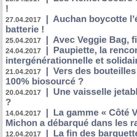
!
|
Auchan boycotte l’
27.04.2017
batterie !
|
Avec Veggie Bag, fi
25.04.2017
|
Paupiette, la renco
24.04.2017
intergénérationnelle et solidair
|
Vers des bouteilles
21.04.2017
100% biosourcé ?
|
Une vaisselle jeta
20.04.2017
?
|
La gamme « Côté Vé
14.04.2017
Michon a débarqué dans les r
|
La fin des barquett
12.04.2017