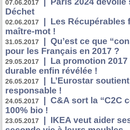
|
Paris 2024 dévoile 
07.06.2017
Déchet
|
Les Récupérables f
02.06.2017
maître-mot !
|
Qu’est ce que “co
31.05.2017
pour les Français en 2017 ?
|
La promotion 2017 
29.05.2017
durable enfin révélée !
|
L’Eurostar soutient
26.05.2017
responsable !
|
C&A sort la “C2C c
24.05.2017
100% bio !
|
IKEA veut aider se
23.05.2017
seconde vie à leurs meubles