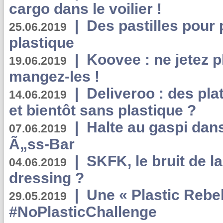
cargo dans le voilier !
|
Des pastilles pour 
25.06.2019
plastique
|
Koovee : ne jetez p
19.06.2019
mangez-les !
|
Deliveroo : des pla
14.06.2019
et bientôt sans plastique ?
|
Halte au gaspi dan
07.06.2019
Ã„ss-Bar
|
SKFK, le bruit de l
04.06.2019
dressing ?
|
Une « Plastic Rebe
29.05.2019
#NoPlasticChallenge