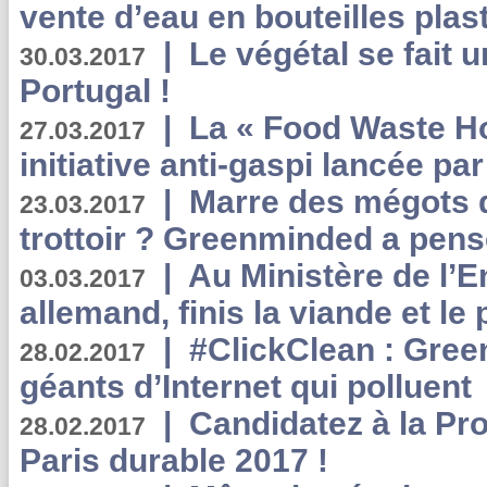
vente d’eau en bouteilles plas
|
Le végétal se fait 
30.03.2017
Portugal !
|
La « Food Waste Hot
27.03.2017
initiative anti-gaspi lancée pa
|
Marre des mégots q
23.03.2017
trottoir ? Greenminded a pens
|
Au Ministère de l’
03.03.2017
allemand, finis la viande et le
|
#ClickClean : Gree
28.02.2017
géants d’Internet qui polluent
|
Candidatez à la Pr
28.02.2017
Paris durable 2017 !