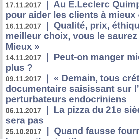
|
Au E.Leclerc Quimp
17.11.2017
pour aider les clients à mie
|
Qualité, prix, éthiqu
16.11.2017
meilleur choix, vous le saure
Mieux »
|
Peut-on manger mi
14.11.2017
plus ?
|
« Demain, tous crét
09.11.2017
documentaire saisissant sur l
perturbateurs endocriniens
|
La pizza du 21e siè
06.11.2017
sera pas
|
Quand fausse fourr
25.10.2017