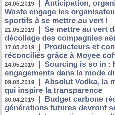
|
Anticipation, organi
24.05.2019
Waste engage les organisate
sportifs à se mettre au vert !
|
Se mettre au vert da
21.05.2019
décollage des compagnies aé
|
Producteurs et co
17.05.2019
réconciliés grâce à Moyee cof
|
Sourcing is so in 
14.05.2019
engagements dans la mode du
|
Absolut Vodka, la 
09.05.2019
qui inspire la transparence
|
Budget carbone rédu
30.04.2019
générations futures devront se