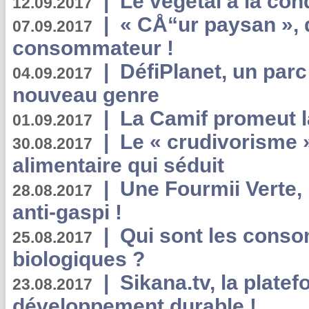
|
Le végétal à la con
12.09.2017
|
« CÅ“ur paysan », 
07.09.2017
consommateur !
|
DéfiPlanet, un parc
04.09.2017
nouveau genre
|
La Camif promeut l
01.09.2017
|
Le « crudivorisme 
30.08.2017
alimentaire qui séduit
|
Une Fourmii Verte, 
28.08.2017
anti-gaspi !
|
Qui sont les cons
25.08.2017
biologiques ?
|
Sikana.tv, la plate
23.08.2017
développement durable !