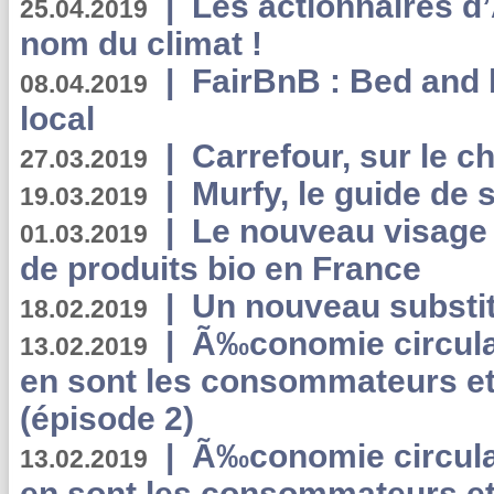
|
Les actionnaires 
25.04.2019
nom du climat !
|
FairBnB : Bed and 
08.04.2019
local
|
Carrefour, sur le c
27.03.2019
|
Murfy, le guide de 
19.03.2019
|
Le nouveau visag
01.03.2019
de produits bio en France
|
Un nouveau substit
18.02.2019
|
Ã‰conomie circulair
13.02.2019
en sont les consommateurs et
(épisode 2)
|
Ã‰conomie circulair
13.02.2019
en sont les consommateurs et