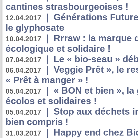
cantines strasbourgeoises !
|
Générations Future
12.04.2017
le glyphosate
|
Rrraw : la marque 
10.04.2017
écologique et solidaire !
|
Le « bio-seau » déb
07.04.2017
|
Veggie Prêt », le r
06.04.2017
« Prêt à manger » !
|
« BON et bien », l
05.04.2017
écolos et solidaires !
|
Stop aux déchets i
05.04.2017
bien compris !
|
Happy end chez Bio
31.03.2017