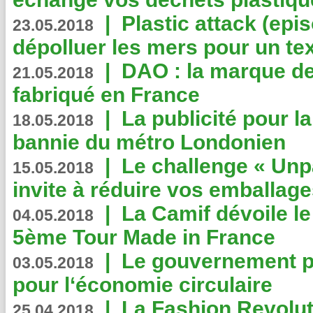
|
Plastic attack (epis
23.05.2018
dépolluer les mers pour un text
|
DAO : la marque de 
21.05.2018
fabriqué en France
|
La publicité pour la
18.05.2018
bannie du métro Londonien
|
Le challenge « Unp
15.05.2018
invite à réduire vos emballage
|
La Camif dévoile 
04.05.2018
5ème Tour Made in France
|
Le gouvernement p
03.05.2018
pour l‘économie circulaire
|
La Fashion Revolut
25.04.2018