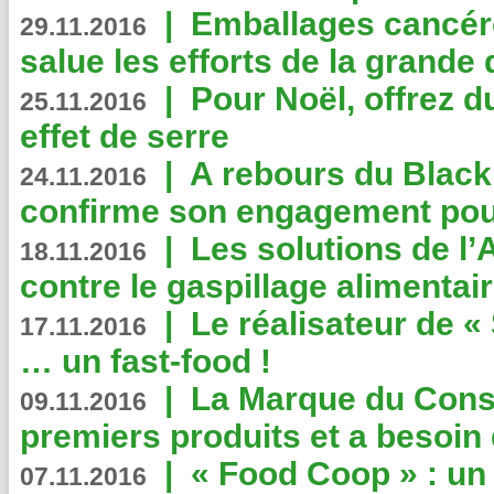
|
Emballages cancér
29.11.2016
salue les efforts de la grande 
|
Pour Noël, offrez d
25.11.2016
effet de serre
|
A rebours du Black
24.11.2016
confirme son engagement pour
|
Les solutions de l
18.11.2016
contre le gaspillage alimentair
|
Le réalisateur de «
17.11.2016
… un fast-food !
|
La Marque du Con
09.11.2016
premiers produits et a besoin 
|
« Food Coop » : un
07.11.2016