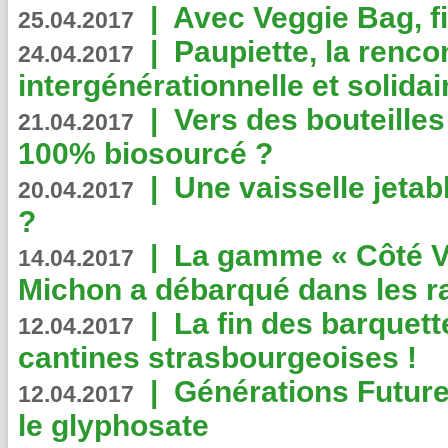
|
Avec Veggie Bag, fi
25.04.2017
|
Paupiette, la renco
24.04.2017
intergénérationnelle et solidair
|
Vers des bouteilles
21.04.2017
100% biosourcé ?
|
Une vaisselle jeta
20.04.2017
?
|
La gamme « Côté Vé
14.04.2017
Michon a débarqué dans les r
|
La fin des barquett
12.04.2017
cantines strasbourgeoises !
|
Générations Future
12.04.2017
le glyphosate