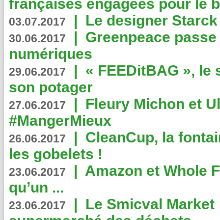
françaises engagées pour le b
|
Le designer Starck 
03.07.2017
|
Greenpeace passe a
30.06.2017
numériques
|
« FEEDitBAG », le s
29.06.2017
son potager
|
Fleury Michon et Ul
27.06.2017
#MangerMieux
|
CleanCup, la fontai
26.06.2017
les gobelets !
|
Amazon et Whole F
23.06.2017
qu’un ...
|
Le Smicval Market :
23.06.2017