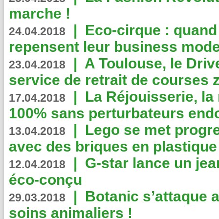
marche !
|
Eco-cirque : quand
24.04.2018
repensent leur business mode
|
A Toulouse, le Driv
23.04.2018
service de retrait de courses 
|
La Réjouisserie, la
17.04.2018
100% sans perturbateurs end
|
Lego se met progr
13.04.2018
avec des briques en plastique
|
G-star lance un jea
12.04.2018
éco-conçu
|
Botanic s’attaque 
29.03.2018
soins animaliers !