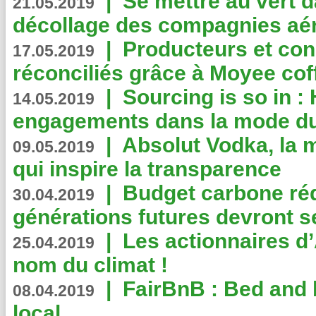
|
Se mettre au vert da
21.05.2019
décollage des compagnies aé
|
Producteurs et co
17.05.2019
réconciliés grâce à Moyee cof
|
Sourcing is so in 
14.05.2019
engagements dans la mode du
|
Absolut Vodka, la 
09.05.2019
qui inspire la transparence
|
Budget carbone rédu
30.04.2019
générations futures devront se
|
Les actionnaires 
25.04.2019
nom du climat !
|
FairBnB : Bed and 
08.04.2019
local