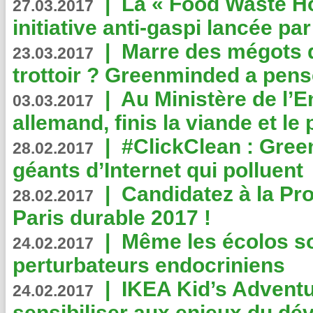
|
La « Food Waste Hot
27.03.2017
initiative anti-gaspi lancée pa
|
Marre des mégots q
23.03.2017
trottoir ? Greenminded a pens
|
Au Ministère de l’
03.03.2017
allemand, finis la viande et le
|
#ClickClean : Gree
28.02.2017
géants d’Internet qui polluent
|
Candidatez à la Pr
28.02.2017
Paris durable 2017 !
|
Même les écolos s
24.02.2017
perturbateurs endocriniens
|
IKEA Kid’s Adventu
24.02.2017
sensibiliser aux enjeux du d