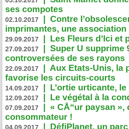
05.10.2017
ses compotes
|
Contre l’obsolesc
02.10.2017
imprimantes, une association 
|
Les Fleurs d’Ici et p
29.09.2017
|
Super U supprime 
27.09.2017
controversées de ses rayons
|
Aux Etats-Unis, la
22.09.2017
favorise les circuits-courts
|
L’ortie urticante, le
14.09.2017
|
Le végétal à la con
12.09.2017
|
« CÅ“ur paysan », 
07.09.2017
consommateur !
|
DéfiPlanet, un parc
04.09.2017