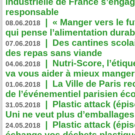
industrielle de France s’engag
responsable
|
« Manger vers le fu
08.06.2018
qui pense l’alimentation dura
|
Des cantines scola
07.06.2018
des repas sans viande
|
Nutri-Score, l’étiqu
04.06.2018
va vous aider à mieux manger
|
La Ville de Paris r
01.06.2018
de l’événementiel parisien éc
|
Plastic attack (épi
31.05.2018
Uni ne veut plus d’emballages
|
Plastic attack (épi
24.05.2018
échange vos déchets plastiqu