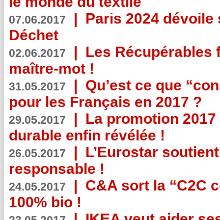
le monde du textile
|
Paris 2024 dévoile 
07.06.2017
Déchet
|
Les Récupérables f
02.06.2017
maître-mot !
|
Qu’est ce que “co
31.05.2017
pour les Français en 2017 ?
|
La promotion 2017 
29.05.2017
durable enfin révélée !
|
L’Eurostar soutient
26.05.2017
responsable !
|
C&A sort la “C2C c
24.05.2017
100% bio !
|
IKEA veut aider se