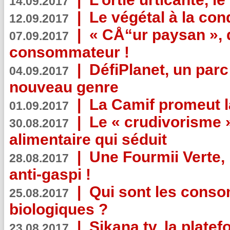
14.09.2017
|
Le végétal à la con
12.09.2017
|
« CÅ“ur paysan », 
07.09.2017
consommateur !
|
DéfiPlanet, un parc
04.09.2017
nouveau genre
|
La Camif promeut l
01.09.2017
|
Le « crudivorisme 
30.08.2017
alimentaire qui séduit
|
Une Fourmii Verte, 
28.08.2017
anti-gaspi !
|
Qui sont les cons
25.08.2017
biologiques ?
|
Sikana.tv, la plate
23.08.2017