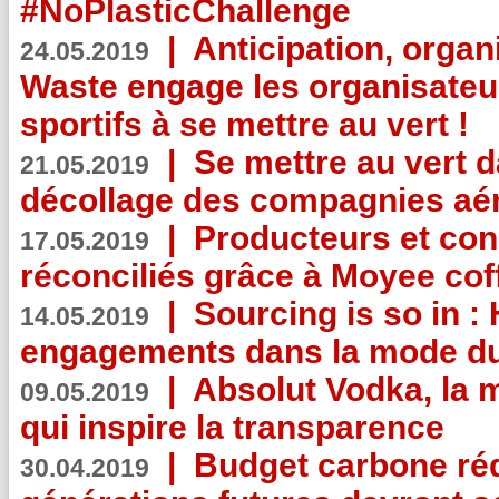
#NoPlasticChallenge
|
Anticipation, organi
24.05.2019
Waste engage les organisate
sportifs à se mettre au vert !
|
Se mettre au vert da
21.05.2019
décollage des compagnies aé
|
Producteurs et co
17.05.2019
réconciliés grâce à Moyee cof
|
Sourcing is so in 
14.05.2019
engagements dans la mode du
|
Absolut Vodka, la 
09.05.2019
qui inspire la transparence
|
Budget carbone rédu
30.04.2019