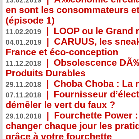
13.02.2019
en sont les consommateurs et
(épisode 1)
|
LOOP ou le Grand r
11.02.2019
|
CARUUS, les sneake
04.01.2019
France et éco-conception
|
Obsolescence DÃ
11.12.2018
Produits Durables
|
Choba Choba : La r
29.11.2018
|
Fournisseur d’élec
07.11.2018
démêler le vert du faux ?
|
Fourchette Power 
29.10.2018
changer chaque jour les prati
grâce à votre fourchette