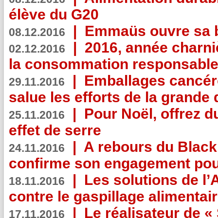
élève du G20
|
Emmaüs ouvre sa bo
08.12.2016
|
2016, année charni
02.12.2016
la consommation responsable
|
Emballages cancér
29.11.2016
salue les efforts de la grande 
|
Pour Noël, offrez d
25.11.2016
effet de serre
|
A rebours du Black
24.11.2016
confirme son engagement pour
|
Les solutions de l
18.11.2016
contre le gaspillage alimentair
|
Le réalisateur de «
17.11.2016