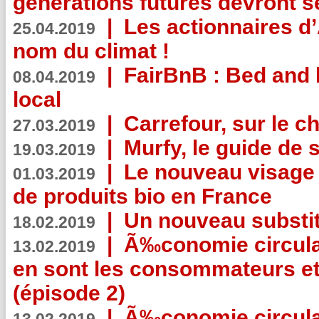
générations futures devront se
|
Les actionnaires 
25.04.2019
nom du climat !
|
FairBnB : Bed and 
08.04.2019
local
|
Carrefour, sur le c
27.03.2019
|
Murfy, le guide de 
19.03.2019
|
Le nouveau visag
01.03.2019
de produits bio en France
|
Un nouveau substit
18.02.2019
|
Ã‰conomie circulair
13.02.2019
en sont les consommateurs et
(épisode 2)
|
Ã‰conomie circulair