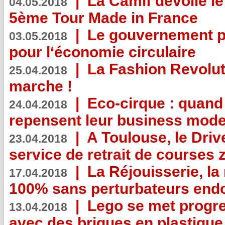
|
La Camif dévoile 
04.05.2018
5ème Tour Made in France
|
Le gouvernement p
03.05.2018
pour l‘économie circulaire
|
La Fashion Revolut
25.04.2018
marche !
|
Eco-cirque : quand
24.04.2018
repensent leur business mode
|
A Toulouse, le Driv
23.04.2018
service de retrait de courses 
|
La Réjouisserie, la
17.04.2018
100% sans perturbateurs end
|
Lego se met progr
13.04.2018
avec des briques en plastique