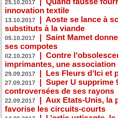
|
Quand fausse fourr
25.10.2017
innovation textile
|
Aoste se lance à so
13.10.2017
substituts à la viande
|
Saint Mamet donne 
05.10.2017
ses compotes
|
Contre l’obsolesc
02.10.2017
imprimantes, une association 
|
Les Fleurs d’Ici et p
29.09.2017
|
Super U supprime 
27.09.2017
controversées de ses rayons
|
Aux Etats-Unis, la
22.09.2017
favorise les circuits-courts
|
L’ortie urticante, le