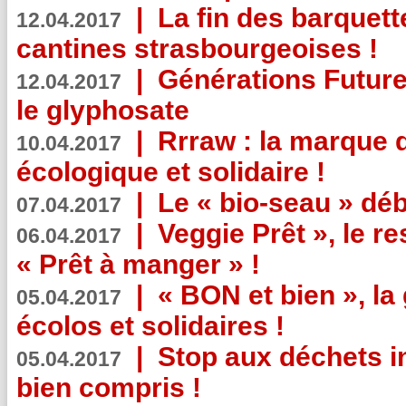
|
La fin des barquett
12.04.2017
cantines strasbourgeoises !
|
Générations Future
12.04.2017
le glyphosate
|
Rrraw : la marque 
10.04.2017
écologique et solidaire !
|
Le « bio-seau » déb
07.04.2017
|
Veggie Prêt », le r
06.04.2017
« Prêt à manger » !
|
« BON et bien », l
05.04.2017
écolos et solidaires !
|
Stop aux déchets i
05.04.2017
bien compris !