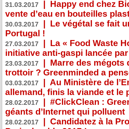
|
Happy end chez Bio
31.03.2017
vente d’eau en bouteilles plas
|
Le végétal se fait 
30.03.2017
Portugal !
|
La « Food Waste Hot
27.03.2017
initiative anti-gaspi lancée pa
|
Marre des mégots q
23.03.2017
trottoir ? Greenminded a pens
|
Au Ministère de l’
03.03.2017
allemand, finis la viande et le
|
#ClickClean : Gree
28.02.2017
géants d’Internet qui polluent
|
Candidatez à la Pr
28.02.2017