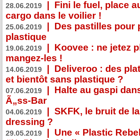
|
Fini le fuel, place a
28.06.2019
cargo dans le voilier !
|
Des pastilles pour 
25.06.2019
plastique
|
Koovee : ne jetez p
19.06.2019
mangez-les !
|
Deliveroo : des pla
14.06.2019
et bientôt sans plastique ?
|
Halte au gaspi dan
07.06.2019
Ã„ss-Bar
|
SKFK, le bruit de l
04.06.2019
dressing ?
|
Une « Plastic Rebe
29.05.2019