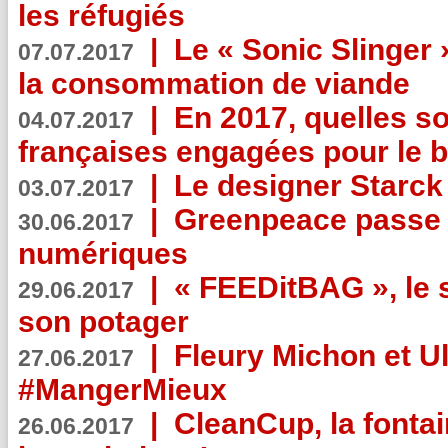
les réfugiés
|
Le « Sonic Slinger »
07.07.2017
la consommation de viande
|
En 2017, quelles so
04.07.2017
françaises engagées pour le b
|
Le designer Starck 
03.07.2017
|
Greenpeace passe a
30.06.2017
numériques
|
« FEEDitBAG », le s
29.06.2017
son potager
|
Fleury Michon et Ul
27.06.2017
#MangerMieux
|
CleanCup, la fontai
26.06.2017