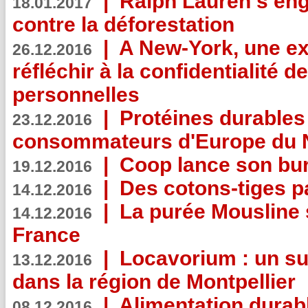
|
Ralph Lauren s’eng
18.01.2017
contre la déforestation
|
A New-York, une exp
26.12.2016
réfléchir à la confidentialité 
personnelles
|
Protéines durables 
23.12.2016
consommateurs d'Europe du 
|
Coop lance son bur
19.12.2016
|
Des cotons-tiges pa
14.12.2016
|
La purée Mousline 
14.12.2016
France
|
Locavorium : un s
13.12.2016
dans la région de Montpellier
|
Alimentation durab
08.12.2016