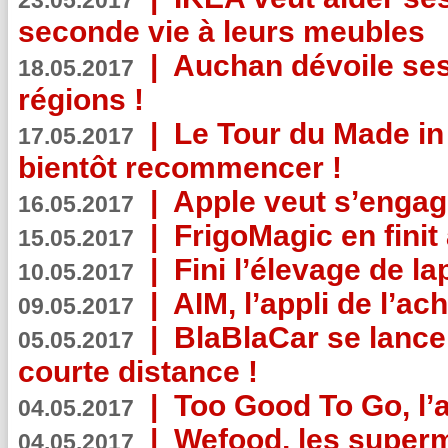
23.05.2017
seconde vie à leurs meubles
|
Auchan dévoile se
18.05.2017
régions !
|
Le Tour du Made in
17.05.2017
bientôt recommencer !
|
Apple veut s’engage
16.05.2017
|
FrigoMagic en finit 
15.05.2017
|
Fini l’élevage de la
10.05.2017
|
AIM, l’appli de l’ac
09.05.2017
|
BlaBlaCar se lance
05.05.2017
courte distance !
|
Too Good To Go, l’a
04.05.2017
|
Wefood, les superm
04.05.2017