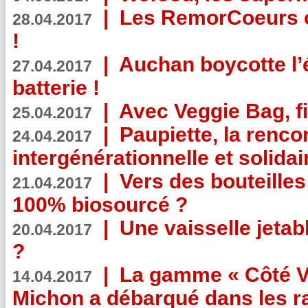
|
Les RemorCoeurs on
28.04.2017
!
|
Auchan boycotte l’
27.04.2017
batterie !
|
Avec Veggie Bag, fi
25.04.2017
|
Paupiette, la renco
24.04.2017
intergénérationnelle et solidair
|
Vers des bouteilles
21.04.2017
100% biosourcé ?
|
Une vaisselle jeta
20.04.2017
?
|
La gamme « Côté Vé
14.04.2017
Michon a débarqué dans les r