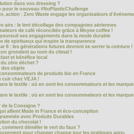
olution dans vos dressing ?
 » pour le nouveau #NoPlasticChallenge
ion, action : Zero Waste engage les organisateurs d’événem
es airs : le lent décollage des compagnies aériennes
teurs de café réconciliés grâce à Moyee coffee !
M poursuit ses engagements dans la mode durable
 de spiritueux qui inspire la transparence
r 8 : les générations futures devront se serrer la ceinture !
on grondent au nom du climat !
ast et bénéfice local
 du zéro déchet ?
e des objets
consommateurs de produits bio en France
 cuir chez VEJA !
ns le textile : où en sont les consommateurs et les marque
ns le textile : où en sont les consommateurs et les marque
 de la Consigne ?
i allient Made in France et éco-conception
rammée avec Produits Durables
tion du chocolat !
é, comment démêler le vert du faux ?
ouvement pour changer chaque jour les pratiques agro-