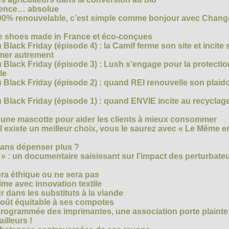
arence… absolue
 100% renouvelable, c’est simple comme bonjour avec Chan
te shoes made in France et éco-conçues
Black Friday (épisode 4) : la Camif ferme son site et incite 
mmer autrement
 Black Friday (épisode 3) : Lush s’engage pour la protecti
le
 Black Friday (épisode 2) : quand REI renouvelle son plaid
Black Friday (épisode 1) : quand ENVIE incite au recyclage
 une mascotte pour aider les clients à mieux consommer
s’il existe un meilleur choix, vous le saurez avec « Le Même e
ans dépenser plus ?
 » : un documentaire saisissant sur l’impact des perturbate
era éthique ou ne sera pas
me avec innovation textile
r dans les substituts à la viande
oût équitable à ses compotes
rogrammée des imprimantes, une association porte plainte
ailleurs !