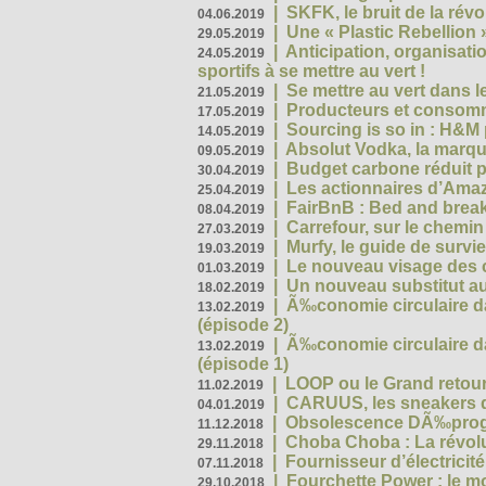
|
SKFK, le bruit de la rév
04.06.2019
|
Une « Plastic Rebellion
29.05.2019
|
Anticipation, organisat
24.05.2019
sportifs à se mettre au vert !
|
Se mettre au vert dans l
21.05.2019
|
Producteurs et consomma
17.05.2019
|
Sourcing is so in : H&
14.05.2019
|
Absolut Vodka, la marque
09.05.2019
|
Budget carbone réduit pa
30.04.2019
|
Les actionnaires d’Amaz
25.04.2019
|
FairBnB : Bed and breakf
08.04.2019
|
Carrefour, sur le chemin
27.03.2019
|
Murfy, le guide de survi
19.03.2019
|
Le nouveau visage des 
01.03.2019
|
Un nouveau substitut au
18.02.2019
|
Ã‰conomie circulaire da
13.02.2019
(épisode 2)
|
Ã‰conomie circulaire da
13.02.2019
(épisode 1)
|
LOOP ou le Grand retour
11.02.2019
|
CARUUS, les sneakers qu
04.01.2019
|
Obsolescence DÃ‰prog
11.12.2018
|
Choba Choba : La révolu
29.11.2018
|
Fournisseur d’électricit
07.11.2018
|
Fourchette Power : le m
29.10.2018