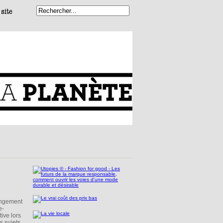
angement
e-
ive lors
s sujets