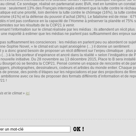
s au climat. Ce sondage, réalisé en partenariat avec BVA, met en lumière un constat 
ose : seulement 13% des Français interrogés estiment que la lutte contre le récha
atique est une priorité, loin derrière la lutte contre le chômage (16%), la lutte contre
rorisme (41%) et la défense du pouvoir d’achat (36%). Le fatalisme est de mise : 6
dés n’ont pas confiance en la capacité de l’Homme à préserver la planète et 75% 
simistes sur les résultats de la COP21 à venir.
nant l’information sur le climat réalisée par les médias : ils attendent un récit plus 
sont une majorité à estimer que les médias ne parlent pas suffisamment des enjeux sur
le pas suffisamment les consciences : les médias en parlent peu ou abordent ce sujet
ne-Sophie Novel, « le climat est un sujet anxiogène (…) il donne un sentiment
 y a donc grand besoin de proposer un récit différent sur l’enjeu climatique : plus po
(…) à la fois porteur d’espérance et ancré dans la réalité » selon l’instigatrice de 
te nouvelle initiative. Du 28 novembre au 13 décembre 2015, Place to B sera install
au Bourget où se tiendra la COP21. Pensé comme un espace de rencontre et de pa
 bloggers, photographes, dessinateurs, codeurs et artistes du monde entier. Chaque jou
de presse, des points d’étapes sur les négociations et par des projections de film
 ambitionne avec ce lieu de proposer des formats différents d’information et de rep
21 !
s et le climat »
ici
.