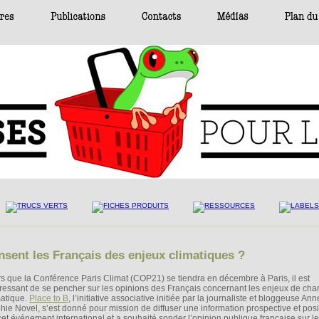
sent les Français des enjeux climatiques ?
rs que la Conférence Paris Climat (COP21) se tiendra en décembre à Paris, il est
éressant de se pencher sur les opinions des Français concernant les enjeux de ch
matique.
Place to B
, l’initiative associative initiée par la journaliste et bloggeuse Ann
hie Novel, s’est donné pour mission de diffuser une information prospective et posit
cet événement international et a souhaité sonder l’opinion publique française sur le