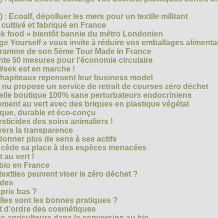
) : Ecoalf, dépolluer les mers pour un textile militant
cultivé et fabriqué en France
unk food » bientôt bannie du métro Londonien
e Yourself » vous invite à réduire vos emballages alimenta
ogramme de son 5ème Tour Made in France
te 50 mesures pour l‘économie circulaire
Week est en marche !
chapiteaux repensent leur business model
t nu propose un service de retrait de courses zéro déchet
velle boutique 100% sans perturbateurs endocriniens
ment au vert avec des briques en plastique végétal
ique, durable et éco-conçu
sticides des soins animaliers !
 vers la transparence
nner plus de sens à ses actifs
e cède sa place à des espèces menacées
 au vert !
 bio en France
extiles peuvent viser le zéro déchet ?
ides
 prix bas ?
les sont les bonnes pratiques ?
t d’ordre des cosmétiques
s agriculteurs dans la conversion au bio