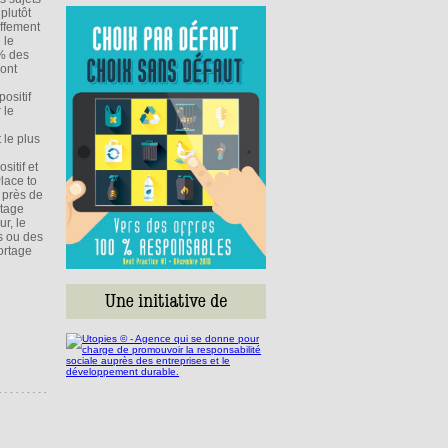
plutôt
uffement
 le
7% des
sont
positif
 le
 le plus
sitif et
Place to
é près de
rtage
r, le
s ou des
ortage