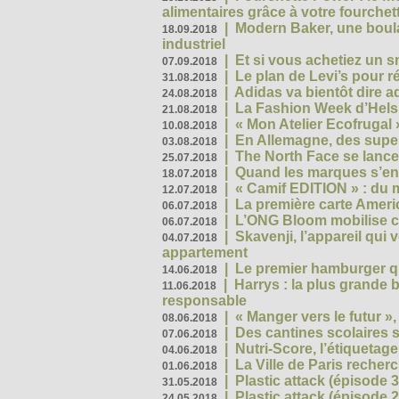
alimentaires grâce à votre fourchet
|
Modern Baker, une boulan
18.09.2018
industriel
|
Et si vous achetiez un 
07.09.2018
|
Le plan de Levi’s pour 
31.08.2018
|
Adidas va bientôt dire a
24.08.2018
|
La Fashion Week d’Helsin
21.08.2018
|
« Mon Atelier Ecofrugal 
10.08.2018
|
En Allemagne, des superm
03.08.2018
|
The North Face se lance
25.07.2018
|
Quand les marques s’eng
18.07.2018
|
« Camif EDITION » : du 
12.07.2018
|
La première carte Ameri
06.07.2018
|
L’ONG Bloom mobilise co
06.07.2018
|
Skavenji, l’appareil qui
04.07.2018
appartement
|
Le premier hamburger q
14.06.2018
|
Harrys : la plus grande 
11.06.2018
responsable
|
« Manger vers le futur »
08.06.2018
|
Des cantines scolaires 
07.06.2018
|
Nutri-Score, l’étiquetag
04.06.2018
|
La Ville de Paris recher
01.06.2018
|
Plastic attack (épisode 
31.05.2018
|
Plastic attack (épisode
24.05.2018