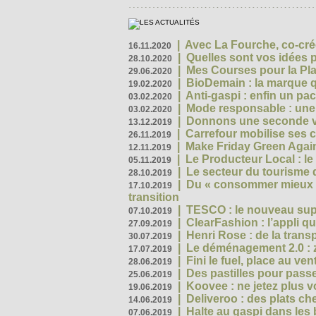
|
Avec La Fourche, co-crée
16.11.2020
|
Quelles sont vos idées
28.10.2020
|
Mes Courses pour la Pla
29.06.2020
|
BioDemain : la marque qu
19.02.2020
|
Anti-gaspi : enfin un pa
03.02.2020
|
Mode responsable : une f
03.02.2020
|
Donnons une seconde vi
13.12.2019
|
Carrefour mobilise ses 
26.11.2019
|
Make Friday Green Again
12.11.2019
|
Le Producteur Local : le
05.11.2019
|
Le secteur du tourisme d
28.10.2019
|
Du « consommer mieux »
17.10.2019
transition
|
TESCO : le nouveau supe
07.10.2019
|
ClearFashion : l’appli q
27.09.2019
|
Henri Rose : de la tran
30.07.2019
|
Le déménagement 2.0 : z
17.07.2019
|
Fini le fuel, place au ven
28.06.2019
|
Des pastilles pour passe
25.06.2019
|
Koovee : ne jetez plus v
19.06.2019
|
Deliveroo : des plats ch
14.06.2019
|
Halte au gaspi dans les
07.06.2019