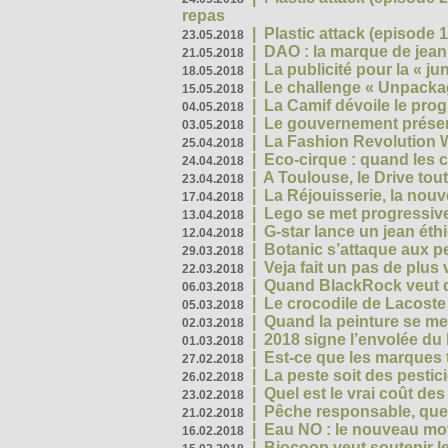
repas
|
Plastic attack (episode 1
23.05.2018
|
DAO : la marque de jean 
21.05.2018
|
La publicité pour la « j
18.05.2018
|
Le challenge « Unpackag
15.05.2018
|
La Camif dévoile le pr
04.05.2018
|
Le gouvernement présen
03.05.2018
|
La Fashion Revolution 
25.04.2018
|
Eco-cirque : quand les 
24.04.2018
|
A Toulouse, le Drive tou
23.04.2018
|
La Réjouisserie, la nou
17.04.2018
|
Lego se met progressive
13.04.2018
|
G-star lance un jean éth
12.04.2018
|
Botanic s’attaque aux pe
29.03.2018
|
Veja fait un pas de plus
22.03.2018
|
Quand BlackRock veut do
06.03.2018
|
Le crocodile de Lacost
05.03.2018
|
Quand la peinture se met
02.03.2018
|
2018 signe l’envolée du
01.03.2018
|
Est-ce que les marques t
27.02.2018
|
La peste soit des pestic
26.02.2018
|
Quel est le vrai coût des
23.02.2018
|
Pêche responsable, quel
21.02.2018
|
Eau NO : le nouveau mo
16.02.2018
|
Biocoop veut soutenir le