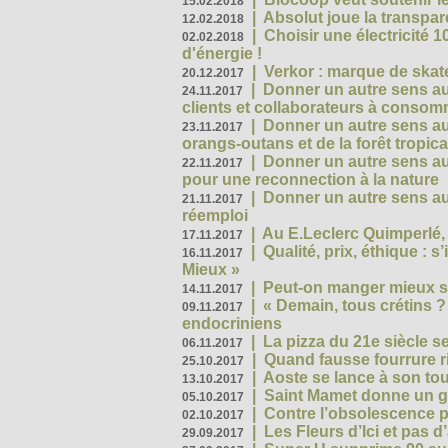
15.02.2018
|
Absolut joue la transp
12.02.2018
|
Choisir une électricité
02.02.2018
d'énergie !
|
Verkor : marque de ska
20.12.2017
|
Donner un autre sens au 
24.11.2017
clients et collaborateurs à conso
|
Donner un autre sens au
23.11.2017
orangs-outans et de la forêt tropica
|
Donner un autre sens au
22.11.2017
pour une reconnection à la nature
|
Donner un autre sens au 
21.11.2017
réemploi
|
Au E.Leclerc Quimperlé,
17.11.2017
|
Qualité, prix, éthique : 
16.11.2017
Mieux »
|
Peut-on manger mieux s
14.11.2017
|
« Demain, tous crétins ?
09.11.2017
endocriniens
|
La pizza du 21e siècle s
06.11.2017
|
Quand fausse fourrure ri
25.10.2017
|
Aoste se lance à son tou
13.10.2017
|
Saint Mamet donne un g
05.10.2017
|
Contre l’obsolescence p
02.10.2017
|
Les Fleurs d’Ici et pas d’
29.09.2017