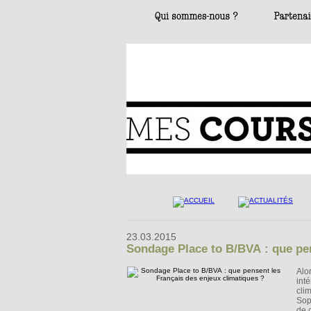
23.03.2015
Sondage Place to B/BVA : que pen
Alo
int
cli
Sop
de 