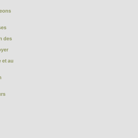
geons
ses
on des
oyer
 et au
n
urs