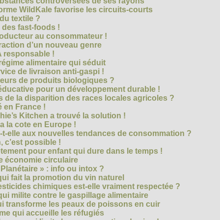
bstances controversées de ses rayons
forme WildKale favorise les circuits-courts
 du textile ?
 des fast-foods !
roducteur au consommateur !
traction d’un nouveau genre
 responsable !
régime alimentaire qui séduit
vice de livraison anti-gaspi !
eurs de produits biologiques ?
e éducative pour un développement durable !
 de la disparition des races locales agricoles ?
 en France !
ie’s Kitchen a trouvé la solution !
 a la cote en Europe !
-t-elle aux nouvelles tendances de consommation ?
 c’est possible !
vêtement pour enfant qui dure dans le temps !
 économie circulaire
anétaire » : info ou intox ?
qui fait la promotion du vin naturel
pesticides chimiques est-elle vraiment respectée ?
ui milite contre le gaspillage alimentaire
qui transforme les peaux de poissons en cuir
e qui accueille les réfugiés