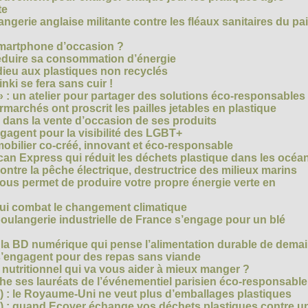
te
gerie anglaise militante contre les fléaux sanitaires du pa
smartphone d’occasion ?
réduire sa consommation d’énergie
dieu aux plastiques non recyclés
ki se fera sans cuir !
» : un atelier pour partager des solutions éco-responsables
archés ont proscrit les pailles jetables en plastique
 dans la vente d’occasion de ses produits
agent pour la visibilité des LGBT+
mobilier co-créé, innovant et éco-responsable
can Express qui réduit les déchets plastique dans les océa
ntre la pêche électrique, destructrice des milieux marins
 vous permet de produire votre propre énergie verte en
ui combat le changement climatique
boulangerie industrielle de France s’engage pour un blé
, la BD numérique qui pense l’alimentation durable de dema
s’engagent pour des repas sans viande
e nutritionnel qui va vous aider à mieux manger ?
che ses lauréats de l’événementiel parisien éco-responsable
3) : le Royaume-Uni ne veut plus d’emballages plastiques
 2) : quand Ecover échange vos déchets plastiques contre u