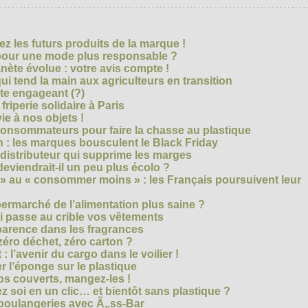
z les futurs produits de la marque !
 pour une mode plus responsable ?
nète évolue : votre avis compte !
i tend la main aux agriculteurs en transition
cte engageant (?)
riperie solidaire à Paris
e à nos objets !
consommateurs pour faire la chasse au plastique
 : les marques bousculent le Black Friday
 distributeur qui supprime les marges
eviendrait-il un peu plus écolo ?
 au « consommer moins » : les Français poursuivent leur
rmarché de l’alimentation plus saine ?
ui passe au crible vos vêtements
sparence dans les fragrances
éro déchet, zéro carton ?
t : l’avenir du cargo dans le voilier !
r l’éponge sur le plastique
os couverts, mangez-les !
ez soi en un clic… et bientôt sans plastique ?
 boulangeries avec Ã„ss-Bar