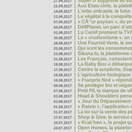
|
Super U supprime 90 su
27.09.2017
|
Aux Etats-Unis, la plate
22.09.2017
|
L’ortie urticante, le futur
14.09.2017
|
Le végétal à la conquête
12.09.2017
|
« CÅ“ur paysan », du p
07.09.2017
|
DéfiPlanet, un parc d’at
04.09.2017
|
La Camif promeut la TVA
01.09.2017
|
Le « crudivorisme », un 
30.08.2017
|
Une Fourmii Verte, le ser
28.08.2017
|
Qui sont les consommat
25.08.2017
|
Sikana.tv, la plateform
23.08.2017
|
Les Français, conscients
21.08.2017
|
La Baby Box a débarqué
18.08.2017
|
Contre la surpêche, Soph
17.08.2017
|
L’agriculture biologique
16.08.2017
|
« Franprix Noé » répond
10.08.2017
|
Se protéger bio et végan,
09.08.2017
|
Petit Pli, la marque de 
07.08.2017
|
Head & Shoulders pense
03.08.2017
|
« Jour du Dépassement Pl
02.08.2017
|
« Raisin », l’application 
01.08.2017
|
La loi sur la vente des 
31.07.2017
|
Shop & Give, le service q
27.07.2017
|
« Krak’hen », le projet 
25.07.2017
|
Open Homes, la plateform
24.07.2017