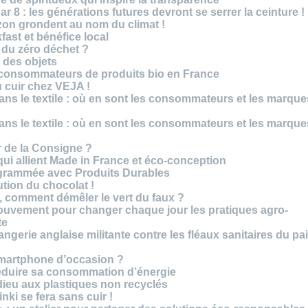
r 8 : les générations futures devront se serrer la ceinture !
on grondent au nom du climat !
ast et bénéfice local
 du zéro déchet ?
e des objets
consommateurs de produits bio en France
 cuir chez VEJA !
ns le textile : où en sont les consommateurs et les marque
ns le textile : où en sont les consommateurs et les marque
 de la Consigne ?
i allient Made in France et éco-conception
rammée avec Produits Durables
tion du chocolat !
é, comment démêler le vert du faux ?
ouvement pour changer chaque jour les pratiques agro-
te
gerie anglaise militante contre les fléaux sanitaires du pa
smartphone d’occasion ?
réduire sa consommation d’énergie
dieu aux plastiques non recyclés
ki se fera sans cuir !