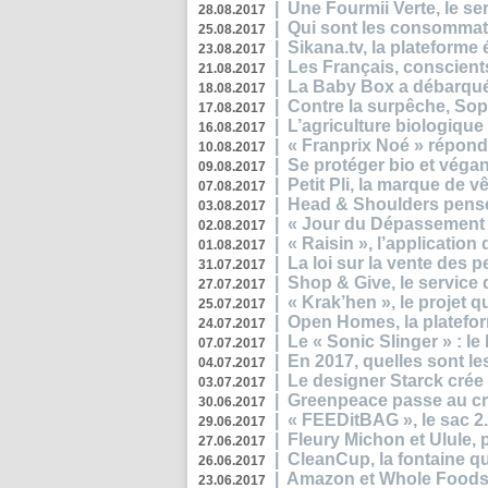
|
Une Fourmii Verte, le ser
28.08.2017
|
Qui sont les consommat
25.08.2017
|
Sikana.tv, la plateform
23.08.2017
|
Les Français, conscients
21.08.2017
|
La Baby Box a débarqué
18.08.2017
|
Contre la surpêche, Soph
17.08.2017
|
L’agriculture biologique
16.08.2017
|
« Franprix Noé » répond
10.08.2017
|
Se protéger bio et végan,
09.08.2017
|
Petit Pli, la marque de 
07.08.2017
|
Head & Shoulders pense
03.08.2017
|
« Jour du Dépassement Pl
02.08.2017
|
« Raisin », l’application 
01.08.2017
|
La loi sur la vente des 
31.07.2017
|
Shop & Give, le service q
27.07.2017
|
« Krak’hen », le projet 
25.07.2017
|
Open Homes, la plateform
24.07.2017
|
Le « Sonic Slinger » : l
07.07.2017
|
En 2017, quelles sont le
04.07.2017
|
Le designer Starck crée 
03.07.2017
|
Greenpeace passe au cri
30.06.2017
|
« FEEDitBAG », le sac 2.
29.06.2017
|
Fleury Michon et Ulule,
27.06.2017
|
CleanCup, la fontaine qui
26.06.2017
|
Amazon et Whole Foods n
23.06.2017