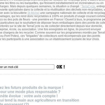
me les films ou les barquettes, qui finissent inévitablement en incinérateurs ou en
harges. Mais depuis quelques semaines, la situation a changé :
TerraCycle
, entrep
ovante spécialisée dans la collecte et la réutilisation des déchets non-recyclables, 
cer avec la biscuiterie
St-Michel
une campagne nationale de collecte et de recycla
allages, qui les rend donc recyclables à 100% en produits d’usage courant comm
cs ou des pots de fleurs - une première en France ! Ouvert à tous, le programme p
 particuliers qui le souhaitent de déposer leurs emballages dans des points de coll
ertoriés sur le site de TerraCycle ou de collecter directement depuis leur domicile,
reprise, école, ou association. Une fois enregistrés en ligne, ils pourront envoyer
 se chargera de les recycler. Comme souvent sur les programmes montés par Terra
ne ou Pom’Potes), ces "brigades" de collecteurs sont récompensés par des points
r les participants à une association ou un établissement scolaire de leur choix.
z les futurs produits de la marque !
 pour une mode plus responsable ?
nète évolue : votre avis compte !
i tend la main aux agriculteurs en transition
cte engageant (?)