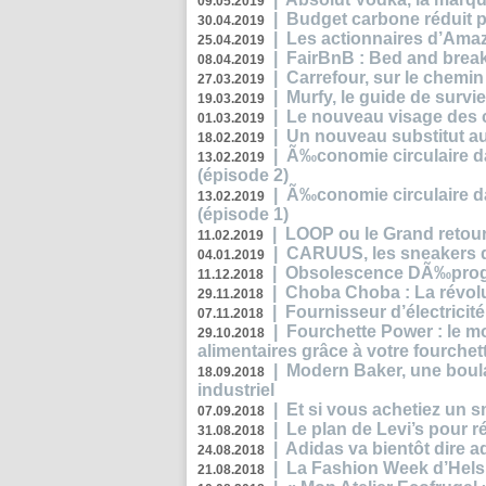
09.05.2019
|
Budget carbone réduit pa
30.04.2019
|
Les actionnaires d’Amaz
25.04.2019
|
FairBnB : Bed and breakf
08.04.2019
|
Carrefour, sur le chemin
27.03.2019
|
Murfy, le guide de survi
19.03.2019
|
Le nouveau visage des 
01.03.2019
|
Un nouveau substitut au
18.02.2019
|
Ã‰conomie circulaire da
13.02.2019
(épisode 2)
|
Ã‰conomie circulaire da
13.02.2019
(épisode 1)
|
LOOP ou le Grand retour
11.02.2019
|
CARUUS, les sneakers qu
04.01.2019
|
Obsolescence DÃ‰prog
11.12.2018
|
Choba Choba : La révolu
29.11.2018
|
Fournisseur d’électricit
07.11.2018
|
Fourchette Power : le m
29.10.2018
alimentaires grâce à votre fourchet
|
Modern Baker, une boulan
18.09.2018
industriel
|
Et si vous achetiez un 
07.09.2018
|
Le plan de Levi’s pour 
31.08.2018
|
Adidas va bientôt dire a
24.08.2018
|
La Fashion Week d’Helsin
21.08.2018