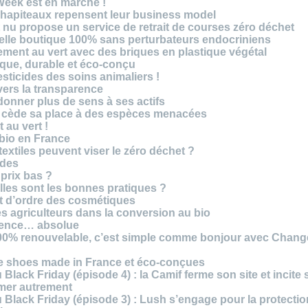
Week est en marche !
chapiteaux repensent leur business model
t nu propose un service de retrait de courses zéro déchet
velle boutique 100% sans perturbateurs endocriniens
ment au vert avec des briques en plastique végétal
ique, durable et éco-conçu
sticides des soins animaliers !
 vers la transparence
nner plus de sens à ses actifs
e cède sa place à des espèces menacées
 au vert !
 bio en France
extiles peuvent viser le zéro déchet ?
ides
 prix bas ?
les sont les bonnes pratiques ?
t d’ordre des cosmétiques
s agriculteurs dans la conversion au bio
arence… absolue
 100% renouvelable, c’est simple comme bonjour avec Chan
te shoes made in France et éco-conçues
Black Friday (épisode 4) : la Camif ferme son site et incite 
mmer autrement
 Black Friday (épisode 3) : Lush s’engage pour la protecti