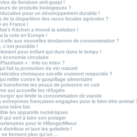
vice de livraison anti-gaspi !
eurs de produits biologiques ?
e éducative pour un développement durable !
 de la disparition des races locales agricoles ?
 en France !
ie’s Kitchen a trouvé la solution !
 a la cote en Europe !
-t-elle aux nouvelles tendances de consommation ?
 c’est possible !
vêtement pour enfant qui dure dans le temps !
 économie circulaire
anétaire » : info ou intox ?
qui fait la promotion du vin naturel
pesticides chimiques est-elle vraiment respectée ?
ui milite contre le gaspillage alimentaire
qui transforme les peaux de poissons en cuir
e qui accueille les réfugiés
e burger qui limite la consommation de viande
s entreprises françaises engagées pour le bien-être animal 
une bière bio
ble les appareils numériques
0 qui sert à faire son potager
 partenaires pour le #MangerMieux
 distribue et lave les gobelets !
e forment plus qu’un ...