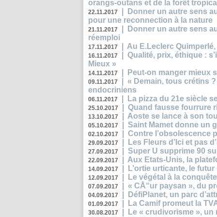
orangs-outans et de la forêt tropica
|
Donner un autre sens au
22.11.2017
pour une reconnection à la nature
|
Donner un autre sens au 
21.11.2017
réemploi
|
Au E.Leclerc Quimperlé,
17.11.2017
|
Qualité, prix, éthique : 
16.11.2017
Mieux »
|
Peut-on manger mieux s
14.11.2017
|
« Demain, tous crétins ?
09.11.2017
endocriniens
|
La pizza du 21e siècle s
06.11.2017
|
Quand fausse fourrure ri
25.10.2017
|
Aoste se lance à son tou
13.10.2017
|
Saint Mamet donne un g
05.10.2017
|
Contre l’obsolescence p
02.10.2017
|
Les Fleurs d’Ici et pas d’
29.09.2017
|
Super U supprime 90 su
27.09.2017
|
Aux Etats-Unis, la plate
22.09.2017
|
L’ortie urticante, le futur
14.09.2017
|
Le végétal à la conquête
12.09.2017
|
« CÅ“ur paysan », du p
07.09.2017
|
DéfiPlanet, un parc d’at
04.09.2017
|
La Camif promeut la TVA
01.09.2017
|
Le « crudivorisme », un 
30.08.2017