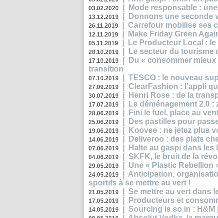
|
Mode responsable : une f
03.02.2020
|
Donnons une seconde vi
13.12.2019
|
Carrefour mobilise ses 
26.11.2019
|
Make Friday Green Again
12.11.2019
|
Le Producteur Local : le
05.11.2019
|
Le secteur du tourisme d
28.10.2019
|
Du « consommer mieux »
17.10.2019
transition
|
TESCO : le nouveau supe
07.10.2019
|
ClearFashion : l’appli q
27.09.2019
|
Henri Rose : de la tran
30.07.2019
|
Le déménagement 2.0 : z
17.07.2019
|
Fini le fuel, place au ven
28.06.2019
|
Des pastilles pour passe
25.06.2019
|
Koovee : ne jetez plus v
19.06.2019
|
Deliveroo : des plats ch
14.06.2019
|
Halte au gaspi dans les
07.06.2019
|
SKFK, le bruit de la rév
04.06.2019
|
Une « Plastic Rebellion
29.05.2019
|
Anticipation, organisat
24.05.2019
sportifs à se mettre au vert !
|
Se mettre au vert dans l
21.05.2019
|
Producteurs et consomma
17.05.2019
|
Sourcing is so in : H&
14.05.2019
|
Absolut Vodka, la marque