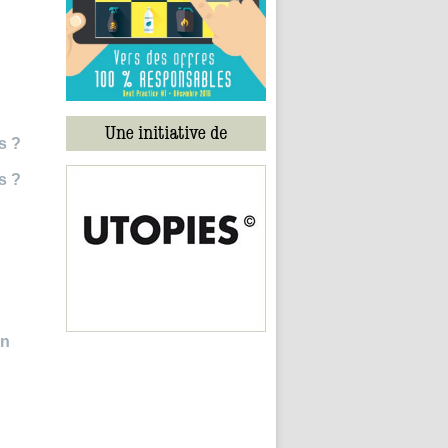
s ?
s ?
in