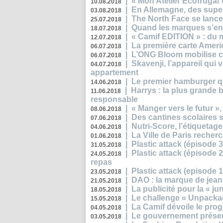
|
« Mon Atelier Ecofrugal 
10.08.2018
|
En Allemagne, des superm
03.08.2018
|
The North Face se lance
25.07.2018
|
Quand les marques s’eng
18.07.2018
|
« Camif EDITION » : du 
12.07.2018
|
La première carte Ameri
06.07.2018
|
L’ONG Bloom mobilise co
06.07.2018
|
Skavenji, l’appareil qui
04.07.2018
appartement
|
Le premier hamburger q
14.06.2018
|
Harrys : la plus grande 
11.06.2018
responsable
|
« Manger vers le futur »
08.06.2018
|
Des cantines scolaires 
07.06.2018
|
Nutri-Score, l’étiquetag
04.06.2018
|
La Ville de Paris recher
01.06.2018
|
Plastic attack (épisode 
31.05.2018
|
Plastic attack (épisode
24.05.2018
repas
|
Plastic attack (episode 1
23.05.2018
|
DAO : la marque de jean 
21.05.2018
|
La publicité pour la « j
18.05.2018
|
Le challenge « Unpackag
15.05.2018
|
La Camif dévoile le pr
04.05.2018
|
Le gouvernement présen
03.05.2018