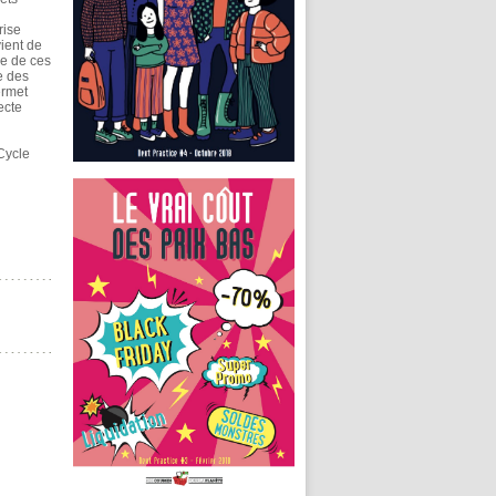
rise
vient de
ge de ces
e des
ermet
ecte
Cycle