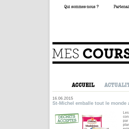
16.06.2015
St-Michel emballe tout le monde
Les
con
par
pla
exi