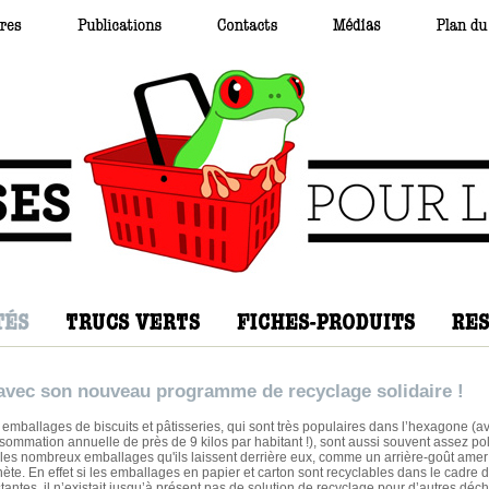
 avec son nouveau programme de recyclage solidaire !
 emballages de biscuits et pâtisseries, qui sont très populaires dans l’hexagone (a
sommation annuelle de près de 9 kilos par habitant !), sont aussi souvent assez po
 les nombreux emballages qu'ils laissent derrière eux, comme un arrière-goût amer
nète. En effet si les emballages en papier et carton sont recyclables dans le cadre de
stantes, il n’existait jusqu’à présent pas de solution de recyclage pour d’autres déc