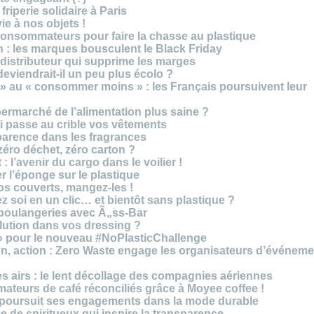
riperie solidaire à Paris
e à nos objets !
consommateurs pour faire la chasse au plastique
 : les marques bousculent le Black Friday
 distributeur qui supprime les marges
eviendrait-il un peu plus écolo ?
 au « consommer moins » : les Français poursuivent leur
rmarché de l’alimentation plus saine ?
ui passe au crible vos vêtements
sparence dans les fragrances
éro déchet, zéro carton ?
t : l’avenir du cargo dans le voilier !
r l’éponge sur le plastique
os couverts, mangez-les !
ez soi en un clic… et bientôt sans plastique ?
 boulangeries avec Ã„ss-Bar
olution dans vos dressing ?
 » pour le nouveau #NoPlasticChallenge
ion, action : Zero Waste engage les organisateurs d’événem
es airs : le lent décollage des compagnies aériennes
teurs de café réconciliés grâce à Moyee coffee !
M poursuit ses engagements dans la mode durable
 de spiritueux qui inspire la transparence