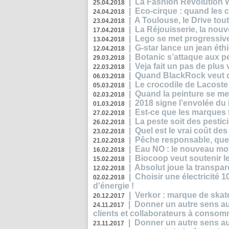
|
La Fashion Revolution 
25.04.2018
|
Eco-cirque : quand les 
24.04.2018
|
A Toulouse, le Drive tou
23.04.2018
|
La Réjouisserie, la nou
17.04.2018
|
Lego se met progressive
13.04.2018
|
G-star lance un jean éth
12.04.2018
|
Botanic s’attaque aux pe
29.03.2018
|
Veja fait un pas de plus
22.03.2018
|
Quand BlackRock veut do
06.03.2018
|
Le crocodile de Lacost
05.03.2018
|
Quand la peinture se met
02.03.2018
|
2018 signe l’envolée du
01.03.2018
|
Est-ce que les marques t
27.02.2018
|
La peste soit des pestic
26.02.2018
|
Quel est le vrai coût des
23.02.2018
|
Pêche responsable, quel
21.02.2018
|
Eau NO : le nouveau mo
16.02.2018
|
Biocoop veut soutenir le
15.02.2018
|
Absolut joue la transp
12.02.2018
|
Choisir une électricité
02.02.2018
d'énergie !
|
Verkor : marque de ska
20.12.2017
|
Donner un autre sens au 
24.11.2017
clients et collaborateurs à conso
|
Donner un autre sens au
23.11.2017