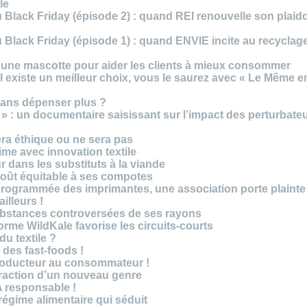
le
 Black Friday (épisode 2) : quand REI renouvelle son plaid
Black Friday (épisode 1) : quand ENVIE incite au recyclage
 une mascotte pour aider les clients à mieux consommer
s’il existe un meilleur choix, vous le saurez avec « Le Même e
ans dépenser plus ?
 » : un documentaire saisissant sur l’impact des perturbate
era éthique ou ne sera pas
me avec innovation textile
r dans les substituts à la viande
oût équitable à ses compotes
rogrammée des imprimantes, une association porte plainte
ailleurs !
bstances controversées de ses rayons
forme WildKale favorise les circuits-courts
 du textile ?
 des fast-foods !
roducteur au consommateur !
traction d’un nouveau genre
 responsable !
régime alimentaire qui séduit