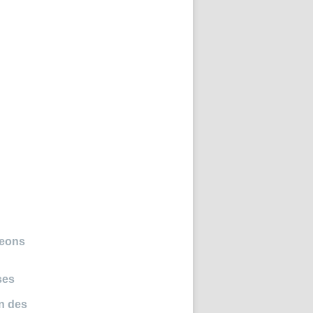
geons
ses
on des