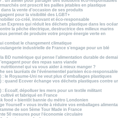
» : un atelier pour partager des solutions éco-responsables
archés ont proscrit les pailles jetables en plastique
 dans la vente d’occasion de ses produits
agent pour la visibilité des LGBT+
mobilier co-créé, innovant et éco-responsable
can Express qui réduit les déchets plastique dans les océa
ntre la pêche électrique, destructrice des milieux marins
 vous permet de produire votre propre énergie verte en
ui combat le changement climatique
boulangerie industrielle de France s’engage pour un blé
, la BD numérique qui pense l’alimentation durable de dema
s’engagent pour des repas sans viande
e nutritionnel qui va vous aider à mieux manger ?
che ses lauréats de l’événementiel parisien éco-responsable
3) : le Royaume-Uni ne veut plus d’emballages plastiques
 2) : quand Ecover échange vos déchets plastiques contre u
) : Ecoalf, dépolluer les mers pour un textile militant
cultivé et fabriqué en France
unk food » bientôt bannie du métro Londonien
e Yourself » vous invite à réduire vos emballages alimenta
ogramme de son 5ème Tour Made in France
te 50 mesures pour l‘économie circulaire