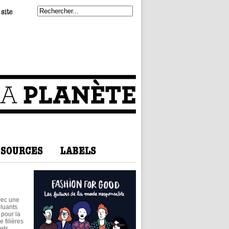
vec une
lluants
 pour la
 filières
hets