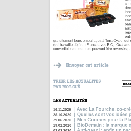
com
déc
inn
lan
emb
ban
aux
rép
ent
gratuitement leurs emballages à TerraCycle, qui
(qui travaille déjà en France avec BIC, l’Occita
convertibles en euros et pouvant être reversés pa
|
Avec La Fourche, co-crée
16.11.2020
|
Quelles sont vos idées
28.10.2020
|
Mes Courses pour la Pla
29.06.2020
|
BioDemain : la marque qu
19.02.2020
|
Anti-gaspi : enfin un pa
03.02.2020