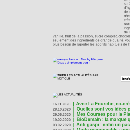
se f
d’h
de 
ré
crè
nat
ing
de 
vanille, fruit de la passion, sucre complet, choco
seulement des ingrédients de grande qualité, vo
plus besoin de rajouter les additifs habituels de l
|
Avec La Fourche, co-crée
16.11.2020
|
Quelles sont vos idées
28.10.2020
|
Mes Courses pour la Pla
29.06.2020
|
BioDemain : la marque qu
19.02.2020
|
Anti-gaspi : enfin un pa
03.02.2020
|
Mode responsable : une f