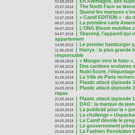
|
En Allemagne, des superm
03.08.2018
|
The North Face se lance
25.07.2018
|
Quand les marques s’eng
18.07.2018
|
« Camif EDITION » : du 
12.07.2018
|
La première carte Ameri
06.07.2018
|
L’ONG Bloom mobilise co
06.07.2018
|
Skavenji, l’appareil qui
04.07.2018
appartement
|
Le premier hamburger q
14.06.2018
|
Harrys : la plus grande 
11.06.2018
responsable
|
« Manger vers le futur »
08.06.2018
|
Des cantines scolaires 
07.06.2018
|
Nutri-Score, l’étiquetag
04.06.2018
|
La Ville de Paris recher
01.06.2018
|
Plastic attack (épisode 
31.05.2018
|
Plastic attack (épisode
24.05.2018
repas
|
Plastic attack (episode 1
23.05.2018
|
DAO : la marque de jean 
21.05.2018
|
La publicité pour la « j
18.05.2018
|
Le challenge « Unpackag
15.05.2018
|
La Camif dévoile le pr
04.05.2018
|
Le gouvernement présen
03.05.2018
|
La Fashion Revolution 
25.04.2018