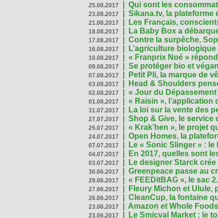
|
Qui sont les consommat
25.08.2017
|
Sikana.tv, la plateform
23.08.2017
|
Les Français, conscients
21.08.2017
|
La Baby Box a débarqué
18.08.2017
|
Contre la surpêche, Soph
17.08.2017
|
L’agriculture biologique
16.08.2017
|
« Franprix Noé » répond
10.08.2017
|
Se protéger bio et végan,
09.08.2017
|
Petit Pli, la marque de 
07.08.2017
|
Head & Shoulders pense
03.08.2017
|
« Jour du Dépassement Pl
02.08.2017
|
« Raisin », l’application 
01.08.2017
|
La loi sur la vente des 
31.07.2017
|
Shop & Give, le service q
27.07.2017
|
« Krak’hen », le projet 
25.07.2017
|
Open Homes, la plateform
24.07.2017
|
Le « Sonic Slinger » : l
07.07.2017
|
En 2017, quelles sont le
04.07.2017
|
Le designer Starck crée 
03.07.2017
|
Greenpeace passe au cri
30.06.2017
|
« FEEDitBAG », le sac 2.
29.06.2017
|
Fleury Michon et Ulule,
27.06.2017
|
CleanCup, la fontaine qui
26.06.2017
|
Amazon et Whole Foods n
23.06.2017
|
Le Smicval Market : le 
23.06.2017