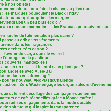
e à nos objets !
consommateurs pour faire la chasse au plastique
 : les marques bousculent le Black Friday
 distributeur qui supprime les marges
eviendrait-il un peu plus écolo ?
 au « consommer moins » : les Français poursuivent leur
rmarché de l’alimentation plus saine ?
ui passe au crible vos vêtements
sparence dans les fragrances
éro déchet, zéro carton ?
t : l’avenir du cargo dans le voilier !
r l’éponge sur le plastique
os couverts, mangez-les !
ez soi en un clic… et bientôt sans plastique ?
 boulangeries avec Ã„ss-Bar
olution dans vos dressing ?
 » pour le nouveau #NoPlasticChallenge
ion, action : Zero Waste engage les organisateurs d’événem
es airs : le lent décollage des compagnies aériennes
teurs de café réconciliés grâce à Moyee coffee !
M poursuit ses engagements dans la mode durable
 de spiritueux qui inspire la transparence