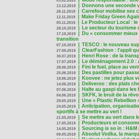
03.02.2020
|
Donnons une seconde vi
13.12.2019
|
Carrefour mobilise ses 
26.11.2019
|
Make Friday Green Again
12.11.2019
|
Le Producteur Local : le
05.11.2019
|
Le secteur du tourisme d
28.10.2019
|
Du « consommer mieux »
17.10.2019
transition
|
TESCO : le nouveau supe
07.10.2019
|
ClearFashion : l’appli q
27.09.2019
|
Henri Rose : de la tran
30.07.2019
|
Le déménagement 2.0 : z
17.07.2019
|
Fini le fuel, place au ven
28.06.2019
|
Des pastilles pour passe
25.06.2019
|
Koovee : ne jetez plus v
19.06.2019
|
Deliveroo : des plats ch
14.06.2019
|
Halte au gaspi dans les
07.06.2019
|
SKFK, le bruit de la rév
04.06.2019
|
Une « Plastic Rebellion
29.05.2019
|
Anticipation, organisat
24.05.2019
sportifs à se mettre au vert !
|
Se mettre au vert dans l
21.05.2019
|
Producteurs et consomma
17.05.2019
|
Sourcing is so in : H&
14.05.2019
|
Absolut Vodka, la marque
09.05.2019