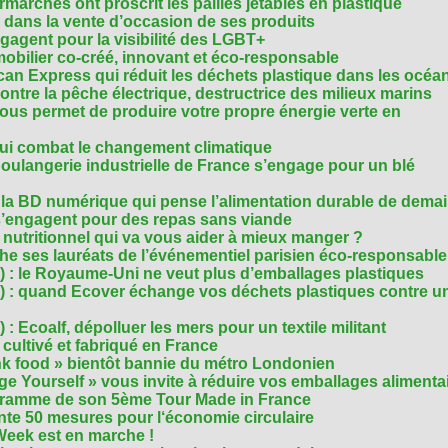
archés ont proscrit les pailles jetables en plastique
 dans la vente d’occasion de ses produits
agent pour la visibilité des LGBT+
mobilier co-créé, innovant et éco-responsable
can Express qui réduit les déchets plastique dans les océa
ntre la pêche électrique, destructrice des milieux marins
 vous permet de produire votre propre énergie verte en
ui combat le changement climatique
boulangerie industrielle de France s’engage pour un blé
, la BD numérique qui pense l’alimentation durable de dema
s’engagent pour des repas sans viande
e nutritionnel qui va vous aider à mieux manger ?
che ses lauréats de l’événementiel parisien éco-responsable
3) : le Royaume-Uni ne veut plus d’emballages plastiques
 2) : quand Ecover échange vos déchets plastiques contre u
) : Ecoalf, dépolluer les mers pour un textile militant
cultivé et fabriqué en France
unk food » bientôt bannie du métro Londonien
e Yourself » vous invite à réduire vos emballages alimenta
ogramme de son 5ème Tour Made in France
te 50 mesures pour l‘économie circulaire
Week est en marche !