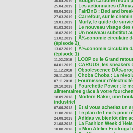
|
Budget carbone réduit pa
30.04.2019
|
Les actionnaires d’Amaz
25.04.2019
|
FairBnB : Bed and breakf
08.04.2019
|
Carrefour, sur le chemin
27.03.2019
|
Murfy, le guide de survi
19.03.2019
|
Le nouveau visage des 
01.03.2019
|
Un nouveau substitut au
18.02.2019
|
Ã‰conomie circulaire da
13.02.2019
(épisode 2)
|
Ã‰conomie circulaire da
13.02.2019
(épisode 1)
|
LOOP ou le Grand retour
11.02.2019
|
CARUUS, les sneakers qu
04.01.2019
|
Obsolescence DÃ‰prog
11.12.2018
|
Choba Choba : La révolu
29.11.2018
|
Fournisseur d’électricit
07.11.2018
|
Fourchette Power : le m
29.10.2018
alimentaires grâce à votre fourchet
|
Modern Baker, une boulan
18.09.2018
industriel
|
Et si vous achetiez un 
07.09.2018
|
Le plan de Levi’s pour 
31.08.2018
|
Adidas va bientôt dire a
24.08.2018
|
La Fashion Week d’Helsin
21.08.2018
|
« Mon Atelier Ecofrugal 
10.08.2018