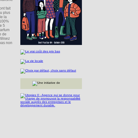
nt fait
u plus
e la
s 100%
e 5
parfum
e de
tilisez
 pas non