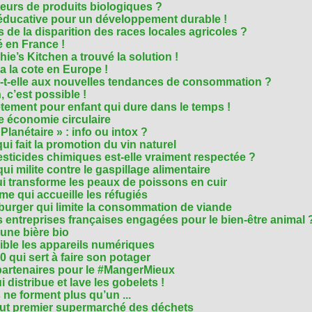
eurs de produits biologiques ?
e éducative pour un développement durable !
 de la disparition des races locales agricoles ?
 en France !
ie’s Kitchen a trouvé la solution !
 a la cote en Europe !
-t-elle aux nouvelles tendances de consommation ?
 c’est possible !
vêtement pour enfant qui dure dans le temps !
 économie circulaire
anétaire » : info ou intox ?
qui fait la promotion du vin naturel
pesticides chimiques est-elle vraiment respectée ?
ui milite contre le gaspillage alimentaire
qui transforme les peaux de poissons en cuir
e qui accueille les réfugiés
e burger qui limite la consommation de viande
s entreprises françaises engagées pour le bien-être animal 
une bière bio
ble les appareils numériques
0 qui sert à faire son potager
 partenaires pour le #MangerMieux
 distribue et lave les gobelets !
e forment plus qu’un ...
tout premier supermarché des déchets