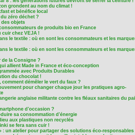
r 8 : les générations futures devront se serrer la ceinture !
on grondent au nom du climat !
ast et bénéfice local
 du zéro déchet ?
e des objets
consommateurs de produits bio en France
 cuir chez VEJA !
ns le textile : où en sont les consommateurs et les marque
ns le textile : où en sont les consommateurs et les marque
 de la Consigne ?
i allient Made in France et éco-conception
rammée avec Produits Durables
tion du chocolat !
é, comment démêler le vert du faux ?
ouvement pour changer chaque jour les pratiques agro-
te
gerie anglaise militante contre les fléaux sanitaires du pa
smartphone d’occasion ?
réduire sa consommation d’énergie
dieu aux plastiques non recyclés
ki se fera sans cuir !
» : un atelier pour partager des solutions éco-responsables