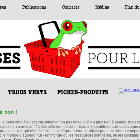
t bon !
i la perfection était atteinte atteinte non pas lorsqu'il n'y a plus rien à ajouter, mais lo
 a plus rien à enlever ? Cette réflexion de Saint-Exupéry semble nourrir la stratégie
ques de luxe, qui n’en finissent pas d’épurer leurs produits pour les rendre compat
c le monde d’aujourd’hui - un monde où les ressources sont rares, où les cocktails
plexes d’ingrédients peuvent s’avérer de vraies bombes à retardement, où le min