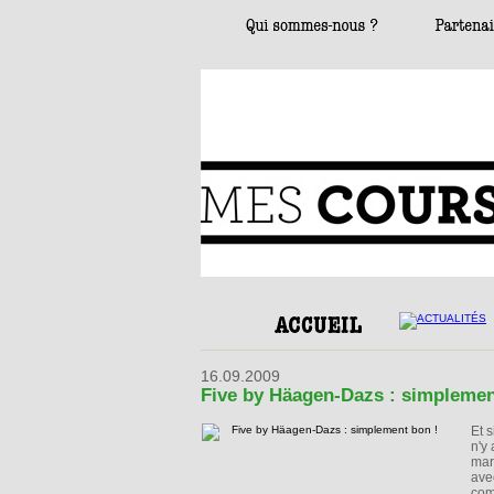
16.09.2009
Five by Häagen-Dazs : simplemen
Et s
n'y
mar
ave
com