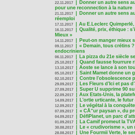
|
Donner un autre sens au
22.11.2017
pour une reconnection à la nature
|
Donner un autre sens au 
21.11.2017
réemploi
|
Au E.Leclerc Quimperlé,
17.11.2017
|
Qualité, prix, éthique : 
16.11.2017
Mieux »
|
Peut-on manger mieux s
14.11.2017
|
« Demain, tous crétins ?
09.11.2017
endocriniens
|
La pizza du 21e siècle s
06.11.2017
|
Quand fausse fourrure ri
25.10.2017
|
Aoste se lance à son tou
13.10.2017
|
Saint Mamet donne un g
05.10.2017
|
Contre l’obsolescence p
02.10.2017
|
Les Fleurs d’Ici et pas d’
29.09.2017
|
Super U supprime 90 su
27.09.2017
|
Aux Etats-Unis, la plate
22.09.2017
|
L’ortie urticante, le futur
14.09.2017
|
Le végétal à la conquête
12.09.2017
|
« CÅ“ur paysan », du p
07.09.2017
|
DéfiPlanet, un parc d’at
04.09.2017
|
La Camif promeut la TVA
01.09.2017
|
Le « crudivorisme », un 
30.08.2017
|
Une Fourmii Verte, le ser
28.08.2017