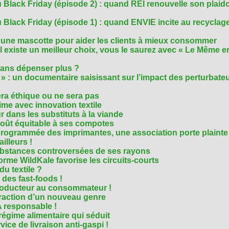
 Black Friday (épisode 2) : quand REI renouvelle son plaid
Black Friday (épisode 1) : quand ENVIE incite au recyclage
 une mascotte pour aider les clients à mieux consommer
s’il existe un meilleur choix, vous le saurez avec « Le Même e
ans dépenser plus ?
 » : un documentaire saisissant sur l’impact des perturbate
era éthique ou ne sera pas
me avec innovation textile
r dans les substituts à la viande
oût équitable à ses compotes
rogrammée des imprimantes, une association porte plainte
ailleurs !
bstances controversées de ses rayons
forme WildKale favorise les circuits-courts
 du textile ?
 des fast-foods !
roducteur au consommateur !
traction d’un nouveau genre
 responsable !
régime alimentaire qui séduit
vice de livraison anti-gaspi !