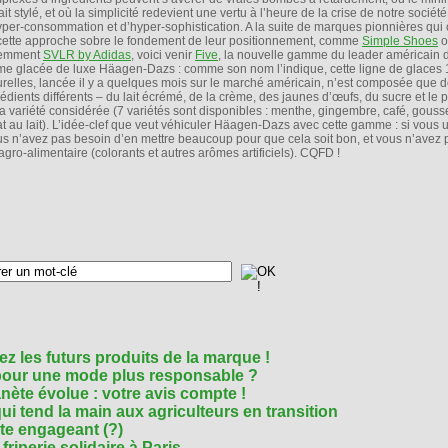
ait stylé, et où la simplicité redevient une vertu à l’heure de la crise de notre société
yper-consommation et d’hyper-sophistication. A la suite de marques pionnières qui o
cette approche sobre le fondement de leur positionnement, comme
Simple Shoes
o
cemment
SVLR by Adidas
, voici venir
Five
, la nouvelle gamme du leader américain d
me glacée de luxe Häagen-Dazs : comme son nom l’indique, cette ligne de glace
urelles, lancée il y a quelques mois sur le marché américain, n’est composée que d
rédients différents – du lait écrémé, de la crème, des jaunes d’œufs, du sucre et le 
la variété considérée (7 variétés sont disponibles : menthe, gingembre, café, gouss
lat au lait). L’idée-clef que veut véhiculer Häagen-Dazs avec cette gamme : si vous u
us n’avez pas besoin d’en mettre beaucoup pour que cela soit bon, et vous n’avez
'agro-alimentaire (colorants et autres arômes artificiels). CQFD !
z les futurs produits de la marque !
 pour une mode plus responsable ?
nète évolue : votre avis compte !
i tend la main aux agriculteurs en transition
cte engageant (?)
riperie solidaire à Paris