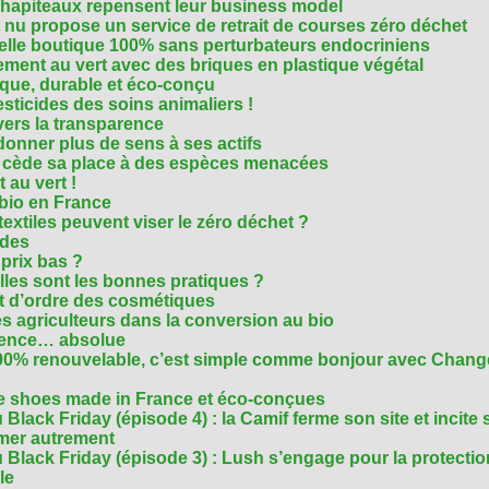
chapiteaux repensent leur business model
t nu propose un service de retrait de courses zéro déchet
velle boutique 100% sans perturbateurs endocriniens
ment au vert avec des briques en plastique végétal
ique, durable et éco-conçu
sticides des soins animaliers !
 vers la transparence
nner plus de sens à ses actifs
e cède sa place à des espèces menacées
 au vert !
 bio en France
extiles peuvent viser le zéro déchet ?
ides
 prix bas ?
les sont les bonnes pratiques ?
t d’ordre des cosmétiques
s agriculteurs dans la conversion au bio
arence… absolue
 100% renouvelable, c’est simple comme bonjour avec Chan
te shoes made in France et éco-conçues
Black Friday (épisode 4) : la Camif ferme son site et incite 
mmer autrement
 Black Friday (épisode 3) : Lush s’engage pour la protecti
le