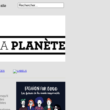
rsqu'il
 des
ibles
imalisme