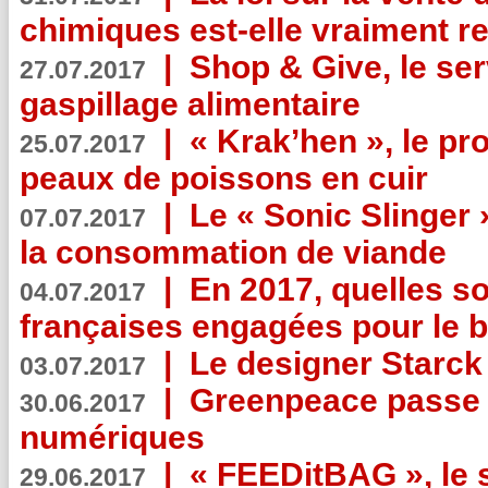
chimiques est-elle vraiment r
|
Shop & Give, le serv
27.07.2017
gaspillage alimentaire
|
« Krak’hen », le pr
25.07.2017
peaux de poissons en cuir
|
Le « Sonic Slinger »
07.07.2017
la consommation de viande
|
En 2017, quelles so
04.07.2017
françaises engagées pour le b
|
Le designer Starck 
03.07.2017
|
Greenpeace passe a
30.06.2017
numériques
|
« FEEDitBAG », le s
29.06.2017