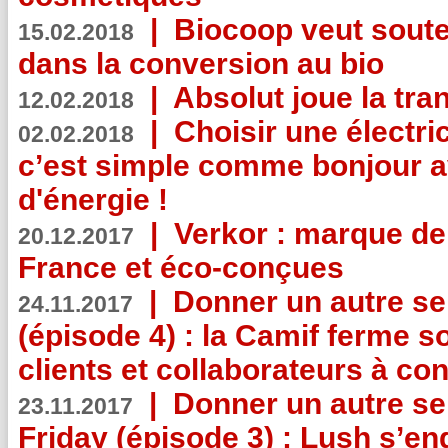
|
Biocoop veut souten
15.02.2018
dans la conversion au bio
|
Absolut joue la tr
12.02.2018
|
Choisir une électri
02.02.2018
c’est simple comme bonjour 
d'énergie !
|
Verkor : marque de
20.12.2017
France et éco-conçues
|
Donner un autre se
24.11.2017
(épisode 4) : la Camif ferme so
clients et collaborateurs à 
|
Donner un autre se
23.11.2017
Friday (épisode 3) : Lush s’en