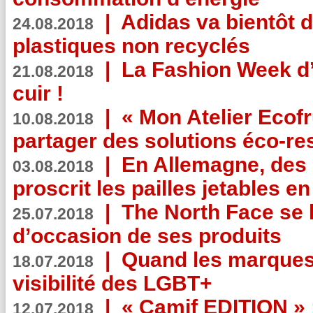
|
Adidas va bientôt d
24.08.2018
plastiques non recyclés
|
La Fashion Week d’
21.08.2018
cuir !
|
« Mon Atelier Ecofr
10.08.2018
partager des solutions éco-r
|
En Allemagne, des
03.08.2018
proscrit les pailles jetables e
|
The North Face se 
25.07.2018
d’occasion de ses produits
|
Quand les marques
18.07.2018
visibilité des LGBT+
|
« Camif EDITION » :
12.07.2018