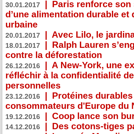
|
Paris renforce son
30.01.2017
d’une alimentation durable et 
urbaine
|
Avec Lilo, le jardin
20.01.2017
|
Ralph Lauren s’eng
18.01.2017
contre la déforestation
|
A New-York, une exp
26.12.2016
réfléchir à la confidentialité 
personnelles
|
Protéines durables 
23.12.2016
consommateurs d'Europe du 
|
Coop lance son bur
19.12.2016
|
Des cotons-tiges pa
14.12.2016