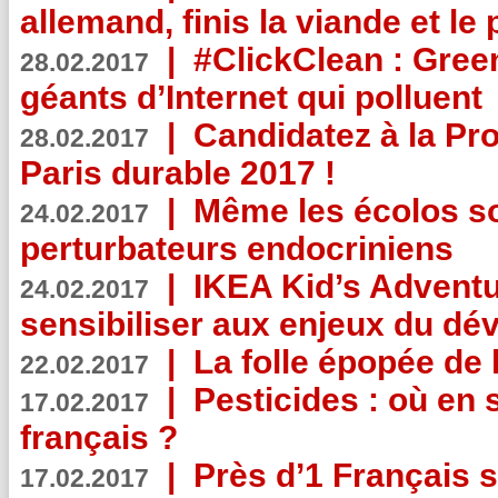
allemand, finis la viande et le
|
#ClickClean : Gree
28.02.2017
géants d’Internet qui polluent
|
Candidatez à la Pr
28.02.2017
Paris durable 2017 !
|
Même les écolos s
24.02.2017
perturbateurs endocriniens
|
IKEA Kid’s Adventu
24.02.2017
sensibiliser aux enjeux du d
|
La folle épopée de 
22.02.2017
|
Pesticides : où en 
17.02.2017
français ?
|
Près d’1 Français su
17.02.2017