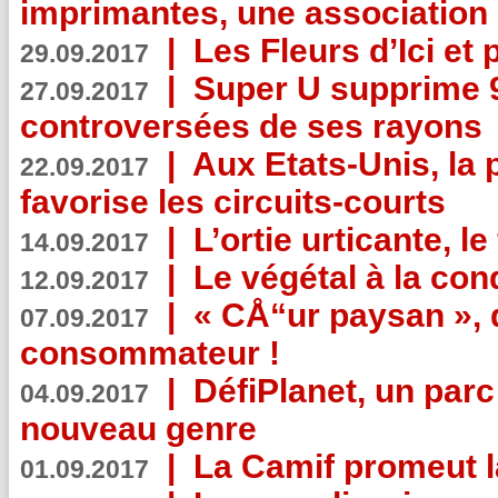
imprimantes, une association 
|
Les Fleurs d’Ici et p
29.09.2017
|
Super U supprime 
27.09.2017
controversées de ses rayons
|
Aux Etats-Unis, la
22.09.2017
favorise les circuits-courts
|
L’ortie urticante, le
14.09.2017
|
Le végétal à la con
12.09.2017
|
« CÅ“ur paysan », 
07.09.2017
consommateur !
|
DéfiPlanet, un parc
04.09.2017
nouveau genre
|
La Camif promeut l
01.09.2017