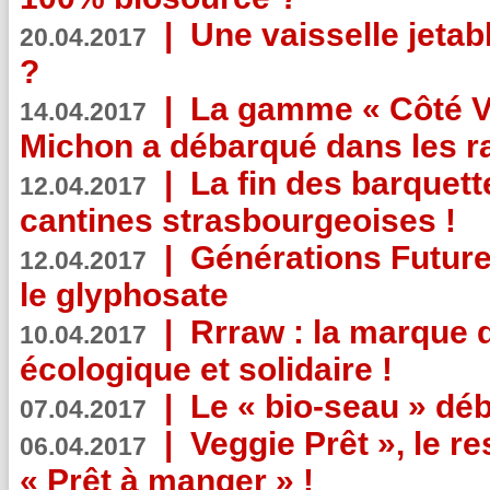
|
Une vaisselle jeta
20.04.2017
?
|
La gamme « Côté Vé
14.04.2017
Michon a débarqué dans les r
|
La fin des barquett
12.04.2017
cantines strasbourgeoises !
|
Générations Future
12.04.2017
le glyphosate
|
Rrraw : la marque 
10.04.2017
écologique et solidaire !
|
Le « bio-seau » déb
07.04.2017
|
Veggie Prêt », le r
06.04.2017
« Prêt à manger » !