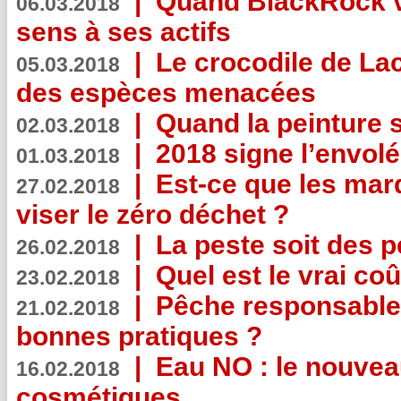
|
Quand BlackRock v
06.03.2018
sens à ses actifs
|
Le crocodile de La
05.03.2018
des espèces menacées
|
Quand la peinture s
02.03.2018
|
2018 signe l’envol
01.03.2018
|
Est-ce que les mar
27.02.2018
viser le zéro déchet ?
|
La peste soit des p
26.02.2018
|
Quel est le vrai coû
23.02.2018
|
Pêche responsable,
21.02.2018
bonnes pratiques ?
|
Eau NO : le nouvea
16.02.2018
cosmétiques