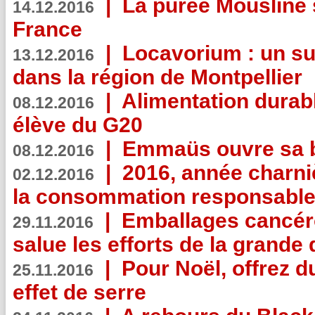
|
La purée Mousline 
14.12.2016
France
|
Locavorium : un s
13.12.2016
dans la région de Montpellier
|
Alimentation durab
08.12.2016
élève du G20
|
Emmaüs ouvre sa bo
08.12.2016
|
2016, année charni
02.12.2016
la consommation responsable
|
Emballages cancér
29.11.2016
salue les efforts de la grande 
|
Pour Noël, offrez d
25.11.2016
effet de serre