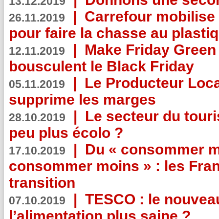
13.12.2019
|
Carrefour mobilis
26.11.2019
pour faire la chasse au plasti
|
Make Friday Green 
12.11.2019
bousculent le Black Friday
|
Le Producteur Local
05.11.2019
supprime les marges
|
Le secteur du touri
28.10.2019
peu plus écolo ?
|
Du « consommer mi
17.10.2019
consommer moins » : les Fran
transition
|
TESCO : le nouvea
07.10.2019
l’alimentation plus saine ?