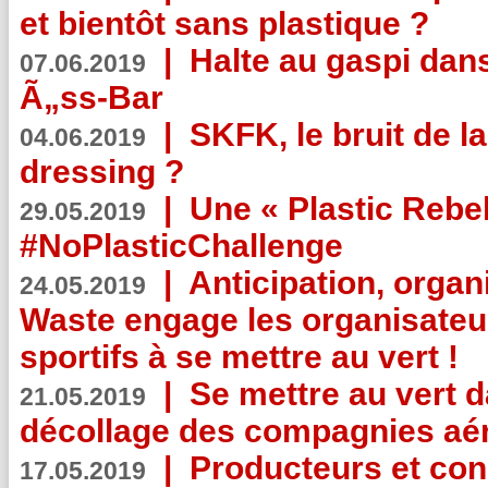
et bientôt sans plastique ?
|
Halte au gaspi dan
07.06.2019
Ã„ss-Bar
|
SKFK, le bruit de l
04.06.2019
dressing ?
|
Une « Plastic Rebe
29.05.2019
#NoPlasticChallenge
|
Anticipation, organi
24.05.2019
Waste engage les organisate
sportifs à se mettre au vert !
|
Se mettre au vert da
21.05.2019
décollage des compagnies aé
|
Producteurs et co
17.05.2019