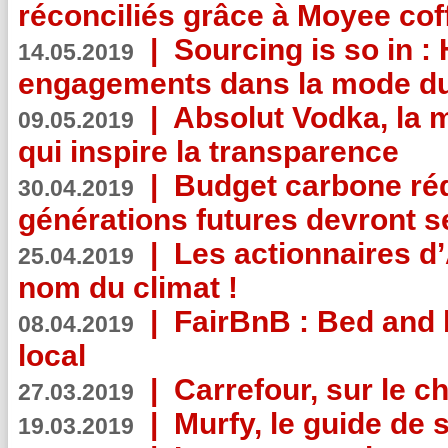
réconciliés grâce à Moyee cof
|
Sourcing is so in 
14.05.2019
engagements dans la mode du
|
Absolut Vodka, la 
09.05.2019
qui inspire la transparence
|
Budget carbone rédu
30.04.2019
générations futures devront se
|
Les actionnaires 
25.04.2019
nom du climat !
|
FairBnB : Bed and 
08.04.2019
local
|
Carrefour, sur le c
27.03.2019
|
Murfy, le guide de 
19.03.2019