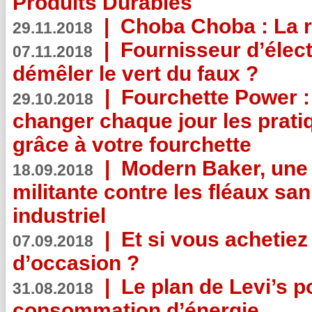
Produits Durables
|
Choba Choba : La r
29.11.2018
|
Fournisseur d’élec
07.11.2018
démêler le vert du faux ?
|
Fourchette Power 
29.10.2018
changer chaque jour les prati
grâce à votre fourchette
|
Modern Baker, une 
18.09.2018
militante contre les fléaux san
industriel
|
Et si vous achetie
07.09.2018
d’occasion ?
|
Le plan de Levi’s p
31.08.2018
consommation d’énergie