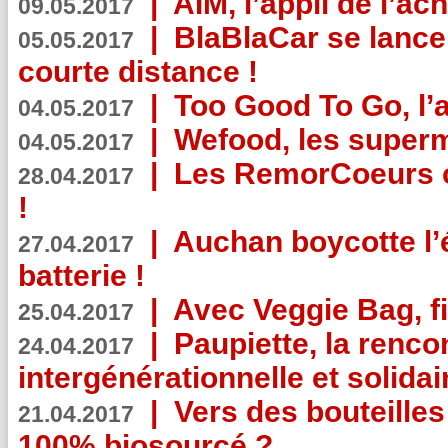
|
AIM, l’appli de l’ac
09.05.2017
|
BlaBlaCar se lance
05.05.2017
courte distance !
|
Too Good To Go, l’a
04.05.2017
|
Wefood, les superm
04.05.2017
|
Les RemorCoeurs on
28.04.2017
!
|
Auchan boycotte l’
27.04.2017
batterie !
|
Avec Veggie Bag, fi
25.04.2017
|
Paupiette, la renco
24.04.2017
intergénérationnelle et solidair
|
Vers des bouteilles
21.04.2017
100% biosourcé ?