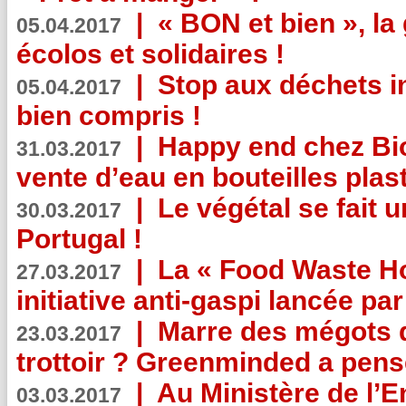
|
« BON et bien », l
05.04.2017
écolos et solidaires !
|
Stop aux déchets i
05.04.2017
bien compris !
|
Happy end chez Bio
31.03.2017
vente d’eau en bouteilles plas
|
Le végétal se fait 
30.03.2017
Portugal !
|
La « Food Waste Hot
27.03.2017
initiative anti-gaspi lancée pa
|
Marre des mégots q
23.03.2017
trottoir ? Greenminded a pens
|
Au Ministère de l’
03.03.2017