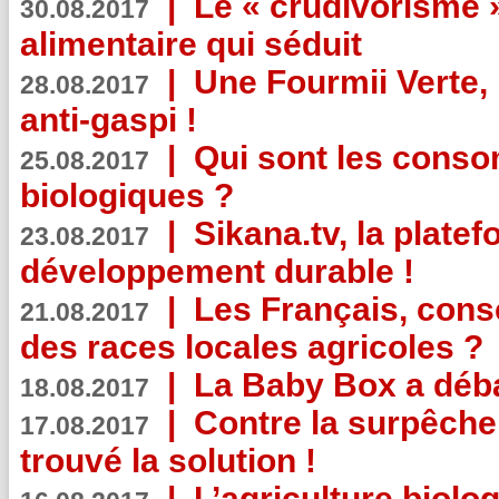
|
Le « crudivorisme 
30.08.2017
alimentaire qui séduit
|
Une Fourmii Verte, 
28.08.2017
anti-gaspi !
|
Qui sont les cons
25.08.2017
biologiques ?
|
Sikana.tv, la plate
23.08.2017
développement durable !
|
Les Français, consc
21.08.2017
des races locales agricoles ?
|
La Baby Box a déb
18.08.2017
|
Contre la surpêche
17.08.2017
trouvé la solution !
|
L’agriculture biolo