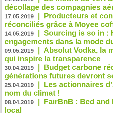
décollage des compagnies aé
|
Producteurs et co
17.05.2019
réconciliés grâce à Moyee cof
|
Sourcing is so in 
14.05.2019
engagements dans la mode du
|
Absolut Vodka, la 
09.05.2019
qui inspire la transparence
|
Budget carbone rédu
30.04.2019
générations futures devront se
|
Les actionnaires 
25.04.2019
nom du climat !
|
FairBnB : Bed and 
08.04.2019
local