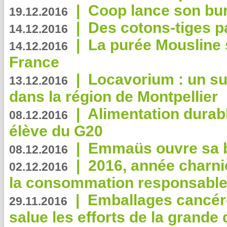
|
Coop lance son bur
19.12.2016
|
Des cotons-tiges pa
14.12.2016
|
La purée Mousline 
14.12.2016
France
|
Locavorium : un s
13.12.2016
dans la région de Montpellier
|
Alimentation durab
08.12.2016
élève du G20
|
Emmaüs ouvre sa bo
08.12.2016
|
2016, année charni
02.12.2016
la consommation responsable
|
Emballages cancér
29.11.2016
salue les efforts de la grande 