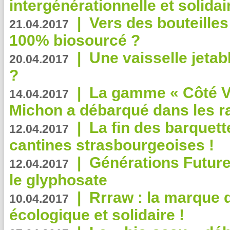
intergénérationnelle et solidair
|
Vers des bouteilles
21.04.2017
100% biosourcé ?
|
Une vaisselle jeta
20.04.2017
?
|
La gamme « Côté Vé
14.04.2017
Michon a débarqué dans les r
|
La fin des barquett
12.04.2017
cantines strasbourgeoises !
|
Générations Future
12.04.2017
le glyphosate
|
Rrraw : la marque 
10.04.2017
écologique et solidaire !