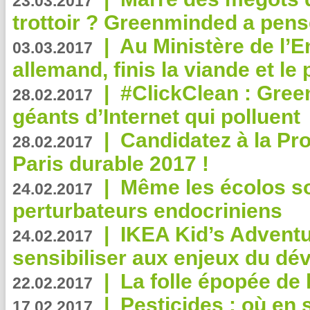
23.03.2017
trottoir ? Greenminded a pens
|
Au Ministère de l’
03.03.2017
allemand, finis la viande et le
|
#ClickClean : Gree
28.02.2017
géants d’Internet qui polluent
|
Candidatez à la Pr
28.02.2017
Paris durable 2017 !
|
Même les écolos s
24.02.2017
perturbateurs endocriniens
|
IKEA Kid’s Adventu
24.02.2017
sensibiliser aux enjeux du d
|
La folle épopée de 
22.02.2017
|
Pesticides : où en 
17.02.2017