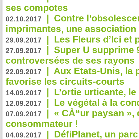
ses compotes
|
Contre l’obsolesc
02.10.2017
imprimantes, une association 
|
Les Fleurs d’Ici et p
29.09.2017
|
Super U supprime 
27.09.2017
controversées de ses rayons
|
Aux Etats-Unis, la
22.09.2017
favorise les circuits-courts
|
L’ortie urticante, le
14.09.2017
|
Le végétal à la con
12.09.2017
|
« CÅ“ur paysan », 
07.09.2017
consommateur !
|
DéfiPlanet, un parc
04.09.2017