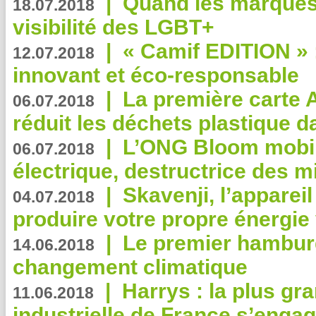
|
Quand les marques
18.07.2018
visibilité des LGBT+
|
« Camif EDITION » :
12.07.2018
innovant et éco-responsable
|
La première carte 
06.07.2018
réduit les déchets plastique 
|
L’ONG Bloom mobil
06.07.2018
électrique, destructrice des m
|
Skavenji, l’apparei
04.07.2018
produire votre propre énergie
|
Le premier hambur
14.06.2018
changement climatique
|
Harrys : la plus gr
11.06.2018
industrielle de France s’engag