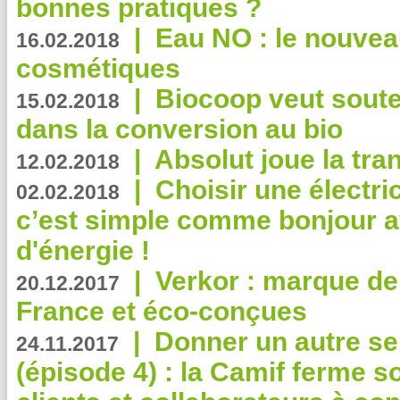
bonnes pratiques ?
|
Eau NO : le nouvea
16.02.2018
cosmétiques
|
Biocoop veut souten
15.02.2018
dans la conversion au bio
|
Absolut joue la tr
12.02.2018
|
Choisir une électri
02.02.2018
c’est simple comme bonjour 
d'énergie !
|
Verkor : marque de
20.12.2017
France et éco-conçues
|
Donner un autre se
24.11.2017
(épisode 4) : la Camif ferme so