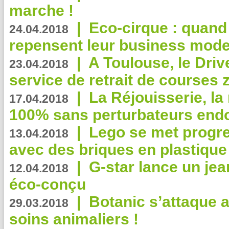
marche !
|
Eco-cirque : quand
24.04.2018
repensent leur business mode
|
A Toulouse, le Driv
23.04.2018
service de retrait de courses 
|
La Réjouisserie, la
17.04.2018
100% sans perturbateurs end
|
Lego se met progr
13.04.2018
avec des briques en plastique
|
G-star lance un jea
12.04.2018
éco-conçu
|
Botanic s’attaque 
29.03.2018
soins animaliers !