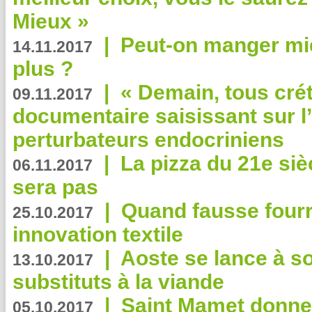
Mieux »
|
Peut-on manger mi
14.11.2017
plus ?
|
« Demain, tous crét
09.11.2017
documentaire saisissant sur l
perturbateurs endocriniens
|
La pizza du 21e siè
06.11.2017
sera pas
|
Quand fausse fourr
25.10.2017
innovation textile
|
Aoste se lance à so
13.10.2017
substituts à la viande
|
Saint Mamet donne 
05.10.2017