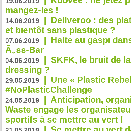
|
Koovee : ne jetez p
19.06.2019
mangez-les !
|
Deliveroo : des pla
14.06.2019
et bientôt sans plastique ?
|
Halte au gaspi dan
07.06.2019
Ã„ss-Bar
|
SKFK, le bruit de l
04.06.2019
dressing ?
|
Une « Plastic Rebe
29.05.2019
#NoPlasticChallenge
|
Anticipation, organi
24.05.2019
Waste engage les organisate
sportifs à se mettre au vert !
|
Se mettre au vert da
21.05.2019