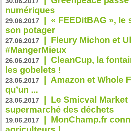
|
Greenpeace passe a
30.06.2017
numériques
|
« FEEDitBAG », le s
29.06.2017
son potager
|
Fleury Michon et Ul
27.06.2017
#MangerMieux
|
CleanCup, la fontai
26.06.2017
les gobelets !
|
Amazon et Whole F
23.06.2017
qu’un ...
|
Le Smicval Market :
23.06.2017
supermarché des déchets
|
MonChamp.fr conne
19.06.2017
agriculteurs !