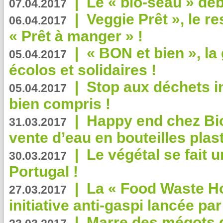
|
Le « bio-seau » déb
07.04.2017
|
Veggie Prêt », le r
06.04.2017
« Prêt à manger » !
|
« BON et bien », l
05.04.2017
écolos et solidaires !
|
Stop aux déchets i
05.04.2017
bien compris !
|
Happy end chez Bio
31.03.2017
vente d’eau en bouteilles plas
|
Le végétal se fait 
30.03.2017
Portugal !
|
La « Food Waste Hot
27.03.2017
initiative anti-gaspi lancée pa
|
Marre des mégots q