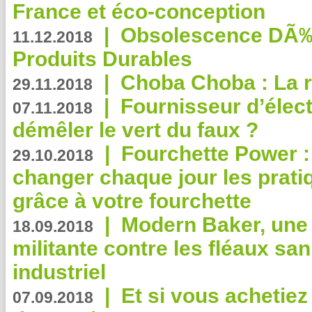
France et éco-conception
|
Obsolescence DÃ
11.12.2018
Produits Durables
|
Choba Choba : La r
29.11.2018
|
Fournisseur d’élec
07.11.2018
démêler le vert du faux ?
|
Fourchette Power 
29.10.2018
changer chaque jour les prati
grâce à votre fourchette
|
Modern Baker, une 
18.09.2018
militante contre les fléaux san
industriel
|
Et si vous achetie
07.09.2018