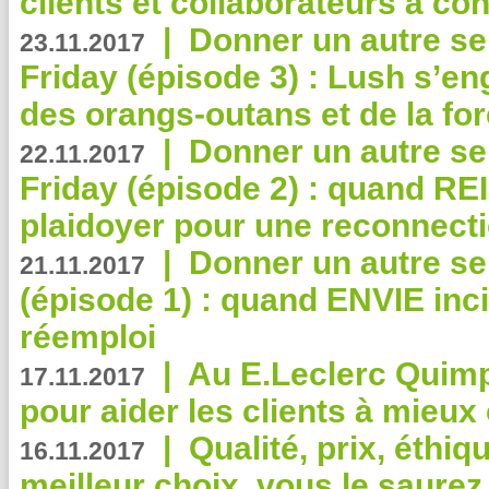
clients et collaborateurs à 
|
Donner un autre se
23.11.2017
Friday (épisode 3) : Lush s’en
des orangs-outans et de la for
|
Donner un autre se
22.11.2017
Friday (épisode 2) : quand RE
plaidoyer pour une reconnecti
|
Donner un autre se
21.11.2017
(épisode 1) : quand ENVIE inci
réemploi
|
Au E.Leclerc Quimp
17.11.2017
pour aider les clients à mie
|
Qualité, prix, éthiqu
16.11.2017
meilleur choix, vous le saure