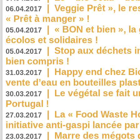
|
Veggie Prêt », le r
06.04.2017
« Prêt à manger » !
|
« BON et bien », l
05.04.2017
écolos et solidaires !
|
Stop aux déchets i
05.04.2017
bien compris !
|
Happy end chez Bio
31.03.2017
vente d’eau en bouteilles plas
|
Le végétal se fait 
30.03.2017
Portugal !
|
La « Food Waste Hot
27.03.2017
initiative anti-gaspi lancée pa
|
Marre des mégots q
23.03.2017