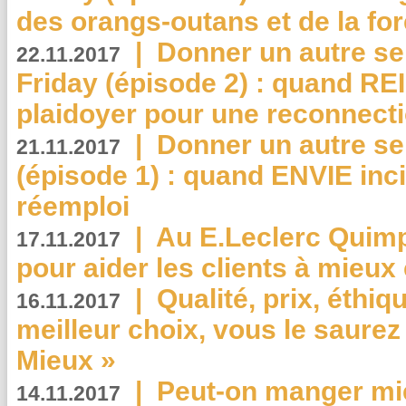
des orangs-outans et de la for
|
Donner un autre se
22.11.2017
Friday (épisode 2) : quand RE
plaidoyer pour une reconnecti
|
Donner un autre se
21.11.2017
(épisode 1) : quand ENVIE inci
réemploi
|
Au E.Leclerc Quimp
17.11.2017
pour aider les clients à mie
|
Qualité, prix, éthiqu
16.11.2017
meilleur choix, vous le saure
Mieux »
|
Peut-on manger mi
14.11.2017