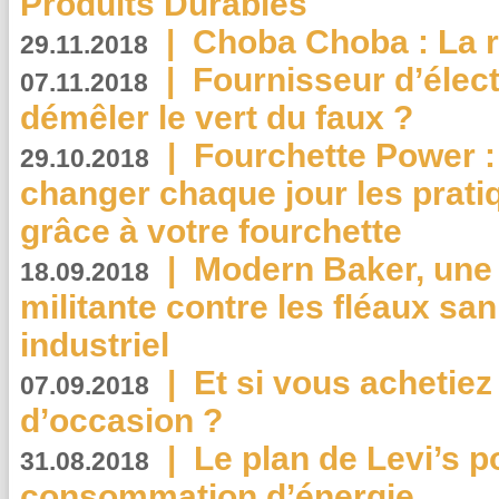
Produits Durables
|
Choba Choba : La r
29.11.2018
|
Fournisseur d’élec
07.11.2018
démêler le vert du faux ?
|
Fourchette Power 
29.10.2018
changer chaque jour les prati
grâce à votre fourchette
|
Modern Baker, une 
18.09.2018
militante contre les fléaux san
industriel
|
Et si vous achetie
07.09.2018
d’occasion ?
|
Le plan de Levi’s p
31.08.2018
consommation d’énergie