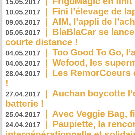
|
FrigoMagic en finit 
15.05.2017
|
Fini l’élevage de la
10.05.2017
|
AIM, l’appli de l’ac
09.05.2017
|
BlaBlaCar se lance
05.05.2017
courte distance !
|
Too Good To Go, l’a
04.05.2017
|
Wefood, les superm
04.05.2017
|
Les RemorCoeurs on
28.04.2017
!
|
Auchan boycotte l’
27.04.2017
batterie !
|
Avec Veggie Bag, fi
25.04.2017
|
Paupiette, la renco
24.04.2017
intergénérationnelle et solidair