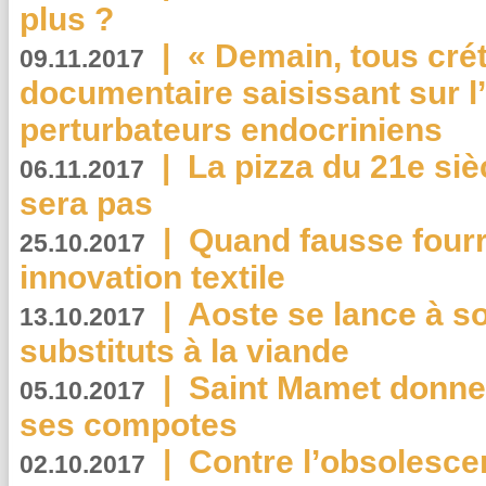
plus ?
|
« Demain, tous crét
09.11.2017
documentaire saisissant sur l
perturbateurs endocriniens
|
La pizza du 21e siè
06.11.2017
sera pas
|
Quand fausse fourr
25.10.2017
innovation textile
|
Aoste se lance à so
13.10.2017
substituts à la viande
|
Saint Mamet donne 
05.10.2017
ses compotes
|
Contre l’obsolesc
02.10.2017