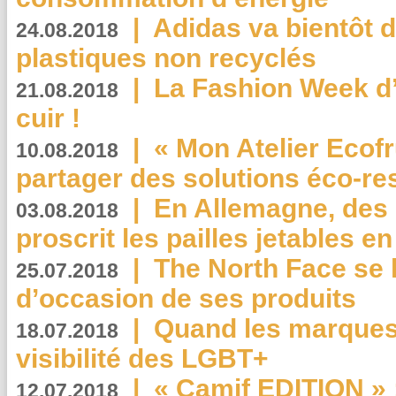
|
Adidas va bientôt d
24.08.2018
plastiques non recyclés
|
La Fashion Week d’
21.08.2018
cuir !
|
« Mon Atelier Ecofr
10.08.2018
partager des solutions éco-r
|
En Allemagne, des
03.08.2018
proscrit les pailles jetables e
|
The North Face se 
25.07.2018
d’occasion de ses produits
|
Quand les marques
18.07.2018
visibilité des LGBT+
|
« Camif EDITION » :
12.07.2018