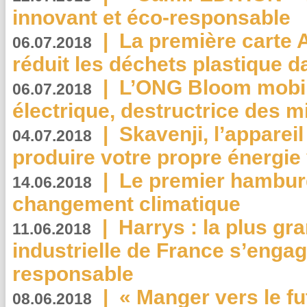
innovant et éco-responsable
|
La première carte 
06.07.2018
réduit les déchets plastique 
|
L’ONG Bloom mobil
06.07.2018
électrique, destructrice des m
|
Skavenji, l’apparei
04.07.2018
produire votre propre énergie
|
Le premier hambur
14.06.2018
changement climatique
|
Harrys : la plus gr
11.06.2018
industrielle de France s’engag
responsable
|
« Manger vers le fu
08.06.2018