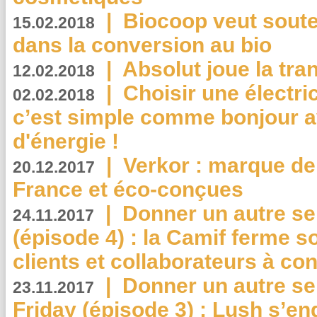
|
Biocoop veut souten
15.02.2018
dans la conversion au bio
|
Absolut joue la tr
12.02.2018
|
Choisir une électri
02.02.2018
c’est simple comme bonjour 
d'énergie !
|
Verkor : marque de
20.12.2017
France et éco-conçues
|
Donner un autre se
24.11.2017
(épisode 4) : la Camif ferme so
clients et collaborateurs à 
|
Donner un autre se
23.11.2017
Friday (épisode 3) : Lush s’en