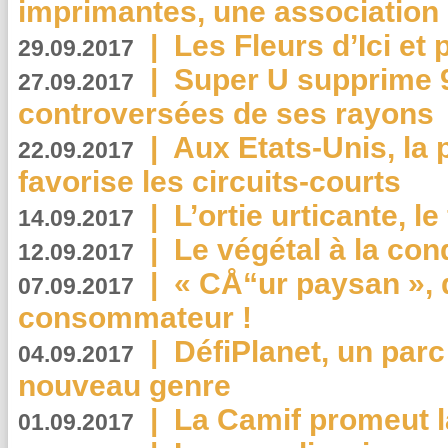
imprimantes, une association 
|
Les Fleurs d’Ici et p
29.09.2017
|
Super U supprime 
27.09.2017
controversées de ses rayons
|
Aux Etats-Unis, la
22.09.2017
favorise les circuits-courts
|
L’ortie urticante, le
14.09.2017
|
Le végétal à la con
12.09.2017
|
« CÅ“ur paysan », 
07.09.2017
consommateur !
|
DéfiPlanet, un parc
04.09.2017
nouveau genre
|
La Camif promeut l
01.09.2017