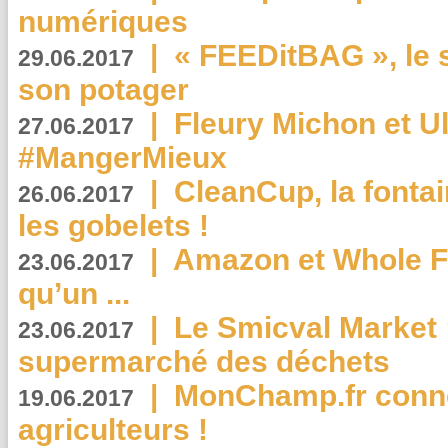
numériques
|
« FEEDitBAG », le s
29.06.2017
son potager
|
Fleury Michon et Ul
27.06.2017
#MangerMieux
|
CleanCup, la fontai
26.06.2017
les gobelets !
|
Amazon et Whole F
23.06.2017
qu’un ...
|
Le Smicval Market :
23.06.2017
supermarché des déchets
|
MonChamp.fr conne
19.06.2017
agriculteurs !