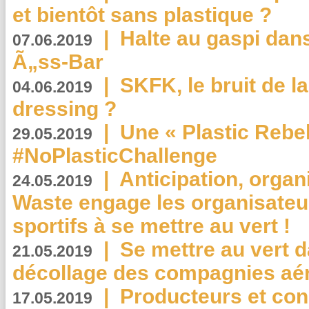
et bientôt sans plastique ?
|
Halte au gaspi dan
07.06.2019
Ã„ss-Bar
|
SKFK, le bruit de l
04.06.2019
dressing ?
|
Une « Plastic Rebe
29.05.2019
#NoPlasticChallenge
|
Anticipation, organi
24.05.2019
Waste engage les organisate
sportifs à se mettre au vert !
|
Se mettre au vert da
21.05.2019
décollage des compagnies aé
|
Producteurs et co
17.05.2019