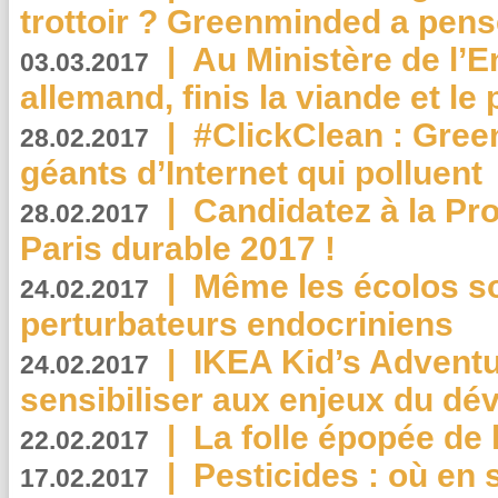
trottoir ? Greenminded a pens
|
Au Ministère de l’
03.03.2017
allemand, finis la viande et le
|
#ClickClean : Gree
28.02.2017
géants d’Internet qui polluent
|
Candidatez à la Pr
28.02.2017
Paris durable 2017 !
|
Même les écolos s
24.02.2017
perturbateurs endocriniens
|
IKEA Kid’s Adventu
24.02.2017
sensibiliser aux enjeux du d
|
La folle épopée de 
22.02.2017
|
Pesticides : où en 
17.02.2017