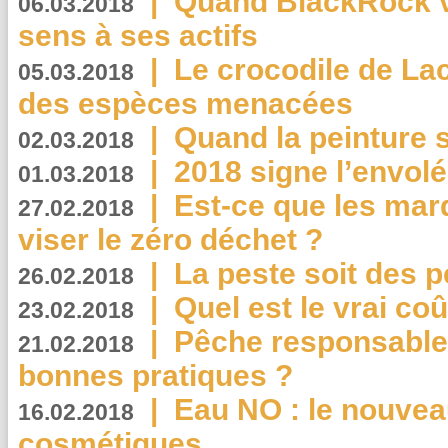
|
Quand BlackRock v
06.03.2018
sens à ses actifs
|
Le crocodile de La
05.03.2018
des espèces menacées
|
Quand la peinture s
02.03.2018
|
2018 signe l’envol
01.03.2018
|
Est-ce que les mar
27.02.2018
viser le zéro déchet ?
|
La peste soit des p
26.02.2018
|
Quel est le vrai coû
23.02.2018
|
Pêche responsable,
21.02.2018
bonnes pratiques ?
|
Eau NO : le nouvea
16.02.2018
cosmétiques