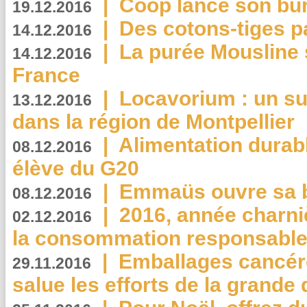
|
Coop lance son bur
19.12.2016
|
Des cotons-tiges pa
14.12.2016
|
La purée Mousline 
14.12.2016
France
|
Locavorium : un s
13.12.2016
dans la région de Montpellier
|
Alimentation durab
08.12.2016
élève du G20
|
Emmaüs ouvre sa bo
08.12.2016
|
2016, année charni
02.12.2016
la consommation responsable
|
Emballages cancér
29.11.2016
salue les efforts de la grande 