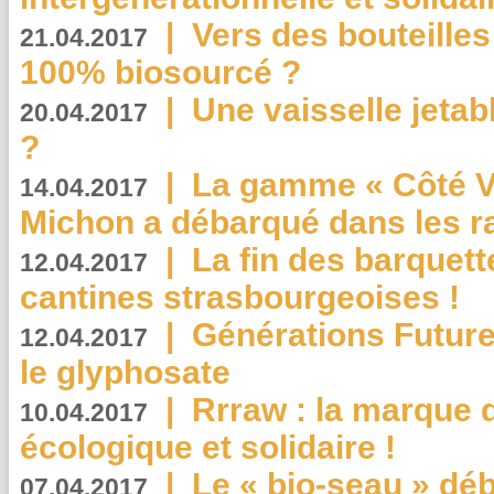
|
Vers des bouteilles
21.04.2017
100% biosourcé ?
|
Une vaisselle jeta
20.04.2017
?
|
La gamme « Côté Vé
14.04.2017
Michon a débarqué dans les r
|
La fin des barquett
12.04.2017
cantines strasbourgeoises !
|
Générations Future
12.04.2017
le glyphosate
|
Rrraw : la marque 
10.04.2017
écologique et solidaire !
|
Le « bio-seau » déb
07.04.2017