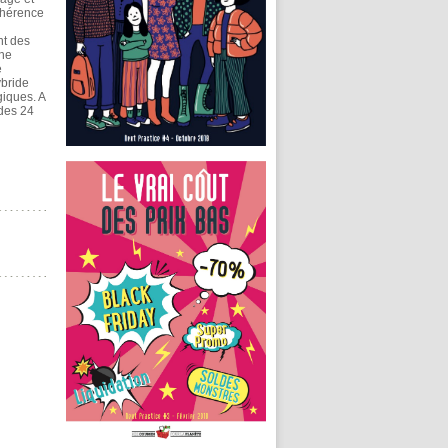
dhérence
nt des
une
e
ybride
giques. A
 des 24