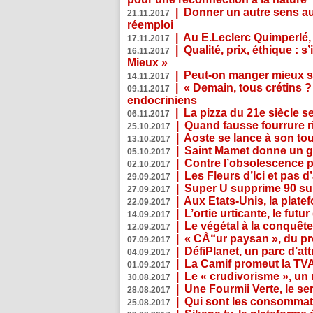
|
Donner un autre sens au 
21.11.2017
réemploi
|
Au E.Leclerc Quimperlé,
17.11.2017
|
Qualité, prix, éthique : 
16.11.2017
Mieux »
|
Peut-on manger mieux s
14.11.2017
|
« Demain, tous crétins ?
09.11.2017
endocriniens
|
La pizza du 21e siècle s
06.11.2017
|
Quand fausse fourrure ri
25.10.2017
|
Aoste se lance à son tou
13.10.2017
|
Saint Mamet donne un g
05.10.2017
|
Contre l’obsolescence p
02.10.2017
|
Les Fleurs d’Ici et pas d’
29.09.2017
|
Super U supprime 90 su
27.09.2017
|
Aux Etats-Unis, la plate
22.09.2017
|
L’ortie urticante, le futur
14.09.2017
|
Le végétal à la conquête
12.09.2017
|
« CÅ“ur paysan », du p
07.09.2017
|
DéfiPlanet, un parc d’at
04.09.2017
|
La Camif promeut la TVA
01.09.2017
|
Le « crudivorisme », un 
30.08.2017
|
Une Fourmii Verte, le ser
28.08.2017
|
Qui sont les consommat
25.08.2017