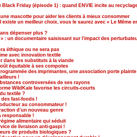
Black Friday (épisode 1) : quand ENVIE incite au recyclage
 une mascotte pour aider les clients à mieux consommer
s’il existe un meilleur choix, vous le saurez avec « Le Même e
ans dépenser plus ?
 » : un documentaire saisissant sur l’impact des perturbate
era éthique ou ne sera pas
me avec innovation textile
r dans les substituts à la viande
oût équitable à ses compotes
rogrammée des imprimantes, une association porte plainte
ailleurs !
bstances controversées de ses rayons
forme WildKale favorise les circuits-courts
 du textile ?
 des fast-foods !
roducteur au consommateur !
traction d’un nouveau genre
 responsable !
régime alimentaire qui séduit
vice de livraison anti-gaspi !
eurs de produits biologiques ?