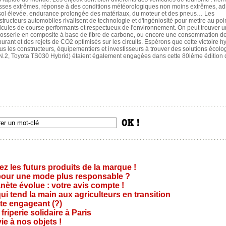
esses extrêmes, réponse à des conditions météorologiques non moins extrêmes, a
sol élevée, endurance prolongée des matériaux, du moteur et des pneus… Les
structeurs automobiles rivalisent de technologie et d'ingéniosité pour mettre au poi
icules de course performants et respectueux de l'environnement. On peut trouver 
rosserie en composite à base de fibre de carbone, ou encore une consommation d
burant et des rejets de CO2 optimisés sur les circuits. Espérons que cette victoire h
s les constructeurs, équipementiers et investisseurs à trouver des solutions écolo
di N.2, Toyota TS030 Hybrid) étaient également engagées dans cette 80ième édition
z les futurs produits de la marque !
 pour une mode plus responsable ?
nète évolue : votre avis compte !
i tend la main aux agriculteurs en transition
cte engageant (?)
riperie solidaire à Paris
e à nos objets !