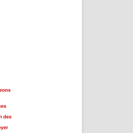
geons
ses
on des
oyer