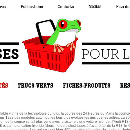
itable vitrine de la technologie du futur, la course des 24 Heures du Mans fait conco
uis 1923 des modèles automobiles tous plus évolués les uns que les autres. La 
ion de la course se fait plus verte avec la victoire d'une voiture hybride : l'Audi R18 
tro. La motorisation hybride (deux moteurs électriques à l'avant) fait de la R18, le 4
s rapide du monde. Les enjeux sont bien différents des véhicules de tourisme : frei