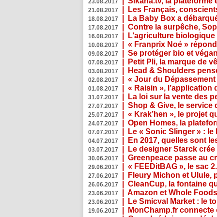
|
Sikana.tv, la plateform
23.08.2017
|
Les Français, conscients
21.08.2017
|
La Baby Box a débarqué
18.08.2017
|
Contre la surpêche, Soph
17.08.2017
|
L’agriculture biologique
16.08.2017
|
« Franprix Noé » répond
10.08.2017
|
Se protéger bio et végan,
09.08.2017
|
Petit Pli, la marque de 
07.08.2017
|
Head & Shoulders pense
03.08.2017
|
« Jour du Dépassement Pl
02.08.2017
|
« Raisin », l’application 
01.08.2017
|
La loi sur la vente des 
31.07.2017
|
Shop & Give, le service q
27.07.2017
|
« Krak’hen », le projet 
25.07.2017
|
Open Homes, la plateform
24.07.2017
|
Le « Sonic Slinger » : l
07.07.2017
|
En 2017, quelles sont le
04.07.2017
|
Le designer Starck crée 
03.07.2017
|
Greenpeace passe au cri
30.06.2017
|
« FEEDitBAG », le sac 2.
29.06.2017
|
Fleury Michon et Ulule,
27.06.2017
|
CleanCup, la fontaine qui
26.06.2017
|
Amazon et Whole Foods n
23.06.2017
|
Le Smicval Market : le 
23.06.2017
|
MonChamp.fr connecte en
19.06.2017