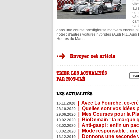
vit
au 
con
véh
car
car
dans une course prestigieuse motivera encore plu
noter : d'autres voitures hybrides (Audi N.1, Au
Heures du Mans.
|
Avec La Fourche, co-crée
16.11.2020
|
Quelles sont vos idées
28.10.2020
|
Mes Courses pour la Pla
29.06.2020
|
BioDemain : la marque qu
19.02.2020
|
Anti-gaspi : enfin un pa
03.02.2020
|
Mode responsable : une f
03.02.2020
|
Donnons une seconde vi
13.12.2019