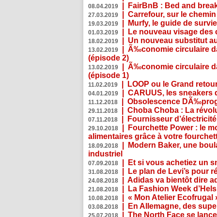
|
FairBnB : Bed and breakf
08.04.2019
|
Carrefour, sur le chemin
27.03.2019
|
Murfy, le guide de survi
19.03.2019
|
Le nouveau visage des 
01.03.2019
|
Un nouveau substitut au
18.02.2019
|
Ã‰conomie circulaire da
13.02.2019
(épisode 2)
|
Ã‰conomie circulaire da
13.02.2019
(épisode 1)
|
LOOP ou le Grand retour
11.02.2019
|
CARUUS, les sneakers qu
04.01.2019
|
Obsolescence DÃ‰prog
11.12.2018
|
Choba Choba : La révolu
29.11.2018
|
Fournisseur d’électricit
07.11.2018
|
Fourchette Power : le m
29.10.2018
alimentaires grâce à votre fourchet
|
Modern Baker, une boulan
18.09.2018
industriel
|
Et si vous achetiez un 
07.09.2018
|
Le plan de Levi’s pour 
31.08.2018
|
Adidas va bientôt dire a
24.08.2018
|
La Fashion Week d’Helsin
21.08.2018
|
« Mon Atelier Ecofrugal 
10.08.2018
|
En Allemagne, des superm
03.08.2018
|
The North Face se lance
25.07.2018