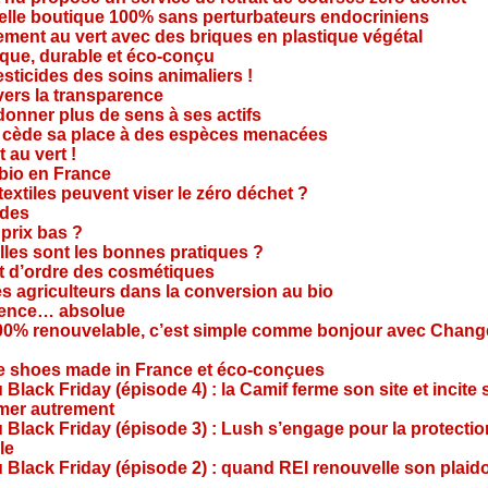
velle boutique 100% sans perturbateurs endocriniens
ment au vert avec des briques en plastique végétal
ique, durable et éco-conçu
sticides des soins animaliers !
 vers la transparence
nner plus de sens à ses actifs
e cède sa place à des espèces menacées
 au vert !
 bio en France
extiles peuvent viser le zéro déchet ?
ides
 prix bas ?
les sont les bonnes pratiques ?
t d’ordre des cosmétiques
s agriculteurs dans la conversion au bio
arence… absolue
 100% renouvelable, c’est simple comme bonjour avec Chan
te shoes made in France et éco-conçues
Black Friday (épisode 4) : la Camif ferme son site et incite 
mmer autrement
 Black Friday (épisode 3) : Lush s’engage pour la protecti
le
 Black Friday (épisode 2) : quand REI renouvelle son plaid