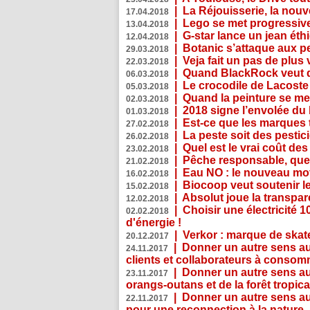
|
La Réjouisserie, la nou
17.04.2018
|
Lego se met progressive
13.04.2018
|
G-star lance un jean éth
12.04.2018
|
Botanic s’attaque aux pe
29.03.2018
|
Veja fait un pas de plus
22.03.2018
|
Quand BlackRock veut do
06.03.2018
|
Le crocodile de Lacost
05.03.2018
|
Quand la peinture se met
02.03.2018
|
2018 signe l’envolée du
01.03.2018
|
Est-ce que les marques t
27.02.2018
|
La peste soit des pestic
26.02.2018
|
Quel est le vrai coût des
23.02.2018
|
Pêche responsable, quel
21.02.2018
|
Eau NO : le nouveau mo
16.02.2018
|
Biocoop veut soutenir le
15.02.2018
|
Absolut joue la transp
12.02.2018
|
Choisir une électricité
02.02.2018
d'énergie !
|
Verkor : marque de ska
20.12.2017
|
Donner un autre sens au 
24.11.2017
clients et collaborateurs à conso
|
Donner un autre sens au
23.11.2017
orangs-outans et de la forêt tropica
|
Donner un autre sens au
22.11.2017
pour une reconnection à la nature