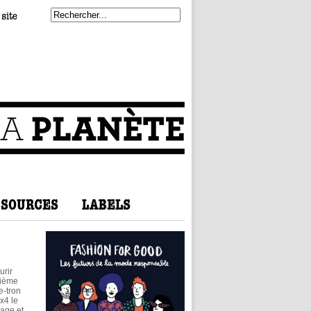
urir
80ième
e-tron
x4 le
nage et