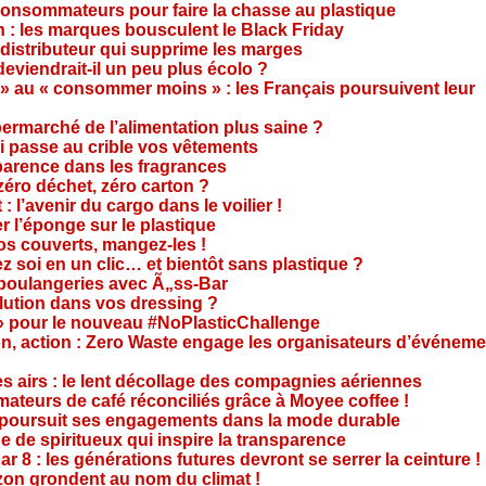
consommateurs pour faire la chasse au plastique
 : les marques bousculent le Black Friday
 distributeur qui supprime les marges
eviendrait-il un peu plus écolo ?
 au « consommer moins » : les Français poursuivent leur
rmarché de l’alimentation plus saine ?
ui passe au crible vos vêtements
sparence dans les fragrances
éro déchet, zéro carton ?
t : l’avenir du cargo dans le voilier !
r l’éponge sur le plastique
os couverts, mangez-les !
ez soi en un clic… et bientôt sans plastique ?
 boulangeries avec Ã„ss-Bar
olution dans vos dressing ?
 » pour le nouveau #NoPlasticChallenge
ion, action : Zero Waste engage les organisateurs d’événem
es airs : le lent décollage des compagnies aériennes
teurs de café réconciliés grâce à Moyee coffee !
M poursuit ses engagements dans la mode durable
 de spiritueux qui inspire la transparence
r 8 : les générations futures devront se serrer la ceinture !
on grondent au nom du climat !