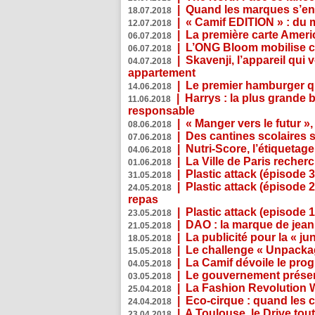
|
Quand les marques s’eng
18.07.2018
|
« Camif EDITION » : du 
12.07.2018
|
La première carte Ameri
06.07.2018
|
L’ONG Bloom mobilise co
06.07.2018
|
Skavenji, l’appareil qui
04.07.2018
appartement
|
Le premier hamburger q
14.06.2018
|
Harrys : la plus grande 
11.06.2018
responsable
|
« Manger vers le futur »
08.06.2018
|
Des cantines scolaires 
07.06.2018
|
Nutri-Score, l’étiquetag
04.06.2018
|
La Ville de Paris recher
01.06.2018
|
Plastic attack (épisode 
31.05.2018
|
Plastic attack (épisode
24.05.2018
repas
|
Plastic attack (episode 1
23.05.2018
|
DAO : la marque de jean 
21.05.2018
|
La publicité pour la « j
18.05.2018
|
Le challenge « Unpackag
15.05.2018
|
La Camif dévoile le pr
04.05.2018
|
Le gouvernement présen
03.05.2018
|
La Fashion Revolution 
25.04.2018
|
Eco-cirque : quand les 
24.04.2018
|
A Toulouse, le Drive tou
23.04.2018