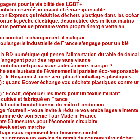
agent pour la visibilité des LGBT+
mobilier co-créé, innovant et éco-responsable
can Express qui réduit les déchets plastique dans les océa
ntre la pêche électrique, destructrice des milieux marins
 vous permet de produire votre propre énergie verte en
ui combat le changement climatique
boulangerie industrielle de France s’engage pour un blé
, la BD numérique qui pense l’alimentation durable de dema
s’engagent pour des repas sans viande
e nutritionnel qui va vous aider à mieux manger ?
che ses lauréats de l’événementiel parisien éco-responsable
3) : le Royaume-Uni ne veut plus d’emballages plastiques
 2) : quand Ecover échange vos déchets plastiques contre u
) : Ecoalf, dépolluer les mers pour un textile militant
cultivé et fabriqué en France
unk food » bientôt bannie du métro Londonien
e Yourself » vous invite à réduire vos emballages alimenta
ogramme de son 5ème Tour Made in France
te 50 mesures pour l‘économie circulaire
Week est en marche !
chapiteaux repensent leur business model
t nu propose un service de retrait de courses zéro déchet