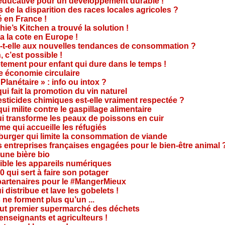
e éducative pour un développement durable !
 de la disparition des races locales agricoles ?
 en France !
ie’s Kitchen a trouvé la solution !
 a la cote en Europe !
-t-elle aux nouvelles tendances de consommation ?
 c’est possible !
vêtement pour enfant qui dure dans le temps !
 économie circulaire
anétaire » : info ou intox ?
qui fait la promotion du vin naturel
pesticides chimiques est-elle vraiment respectée ?
ui milite contre le gaspillage alimentaire
qui transforme les peaux de poissons en cuir
e qui accueille les réfugiés
e burger qui limite la consommation de viande
s entreprises françaises engagées pour le bien-être animal 
une bière bio
ble les appareils numériques
0 qui sert à faire son potager
 partenaires pour le #MangerMieux
 distribue et lave les gobelets !
e forment plus qu’un ...
tout premier supermarché des déchets
seignants et agriculteurs !