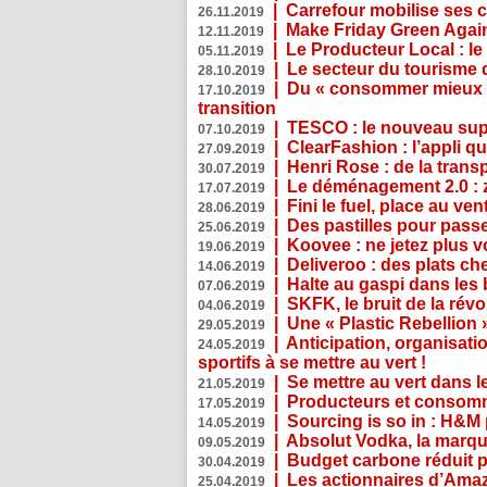
|
Carrefour mobilise ses 
26.11.2019
|
Make Friday Green Again
12.11.2019
|
Le Producteur Local : le
05.11.2019
|
Le secteur du tourisme d
28.10.2019
|
Du « consommer mieux »
17.10.2019
transition
|
TESCO : le nouveau supe
07.10.2019
|
ClearFashion : l’appli q
27.09.2019
|
Henri Rose : de la tran
30.07.2019
|
Le déménagement 2.0 : z
17.07.2019
|
Fini le fuel, place au ven
28.06.2019
|
Des pastilles pour passe
25.06.2019
|
Koovee : ne jetez plus v
19.06.2019
|
Deliveroo : des plats ch
14.06.2019
|
Halte au gaspi dans les
07.06.2019
|
SKFK, le bruit de la rév
04.06.2019
|
Une « Plastic Rebellion
29.05.2019
|
Anticipation, organisat
24.05.2019
sportifs à se mettre au vert !
|
Se mettre au vert dans l
21.05.2019
|
Producteurs et consomma
17.05.2019
|
Sourcing is so in : H&
14.05.2019
|
Absolut Vodka, la marque
09.05.2019
|
Budget carbone réduit pa
30.04.2019
|
Les actionnaires d’Amaz
25.04.2019