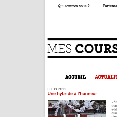
09.08.2012
Une hybride à l'honneur
Vér
dep
édit
quat
plu