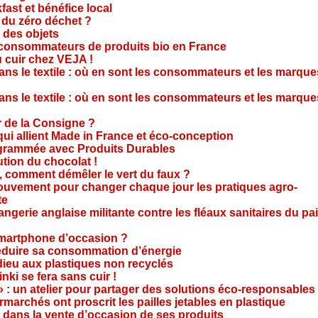
ast et bénéfice local
 du zéro déchet ?
e des objets
consommateurs de produits bio en France
 cuir chez VEJA !
ns le textile : où en sont les consommateurs et les marque
ns le textile : où en sont les consommateurs et les marque
 de la Consigne ?
i allient Made in France et éco-conception
rammée avec Produits Durables
tion du chocolat !
é, comment démêler le vert du faux ?
ouvement pour changer chaque jour les pratiques agro-
te
gerie anglaise militante contre les fléaux sanitaires du pa
smartphone d’occasion ?
réduire sa consommation d’énergie
dieu aux plastiques non recyclés
ki se fera sans cuir !
» : un atelier pour partager des solutions éco-responsables
archés ont proscrit les pailles jetables en plastique
 dans la vente d’occasion de ses produits