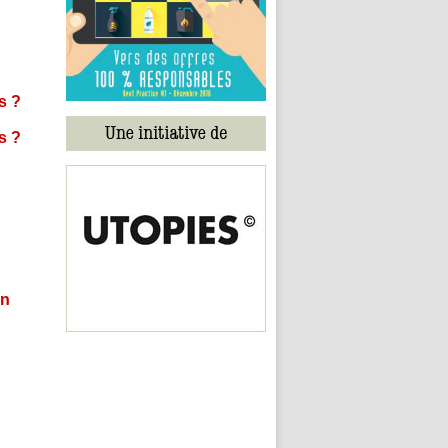
s ?
s ?
in