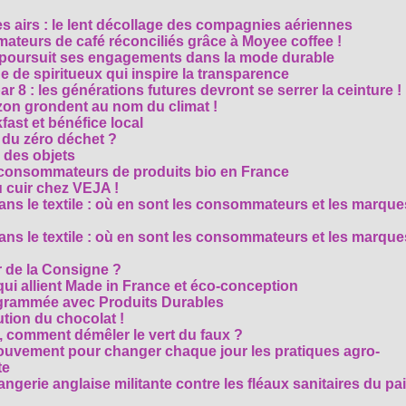
es airs : le lent décollage des compagnies aériennes
teurs de café réconciliés grâce à Moyee coffee !
M poursuit ses engagements dans la mode durable
 de spiritueux qui inspire la transparence
r 8 : les générations futures devront se serrer la ceinture !
on grondent au nom du climat !
ast et bénéfice local
 du zéro déchet ?
e des objets
consommateurs de produits bio en France
 cuir chez VEJA !
ns le textile : où en sont les consommateurs et les marque
ns le textile : où en sont les consommateurs et les marque
 de la Consigne ?
i allient Made in France et éco-conception
rammée avec Produits Durables
tion du chocolat !
é, comment démêler le vert du faux ?
ouvement pour changer chaque jour les pratiques agro-
te
gerie anglaise militante contre les fléaux sanitaires du pa