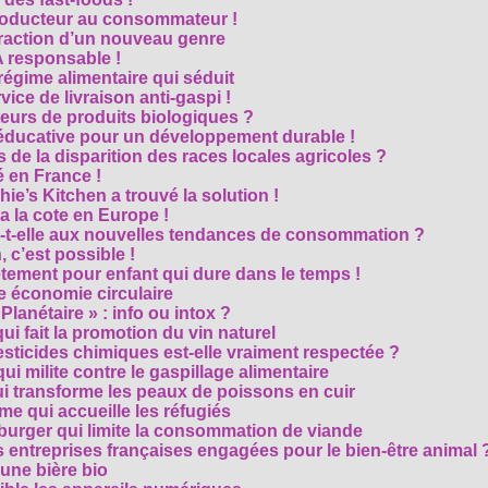
roducteur au consommateur !
traction d’un nouveau genre
 responsable !
régime alimentaire qui séduit
vice de livraison anti-gaspi !
eurs de produits biologiques ?
e éducative pour un développement durable !
 de la disparition des races locales agricoles ?
 en France !
ie’s Kitchen a trouvé la solution !
 a la cote en Europe !
-t-elle aux nouvelles tendances de consommation ?
 c’est possible !
vêtement pour enfant qui dure dans le temps !
 économie circulaire
anétaire » : info ou intox ?
qui fait la promotion du vin naturel
pesticides chimiques est-elle vraiment respectée ?
ui milite contre le gaspillage alimentaire
qui transforme les peaux de poissons en cuir
e qui accueille les réfugiés
e burger qui limite la consommation de viande
s entreprises françaises engagées pour le bien-être animal 
une bière bio