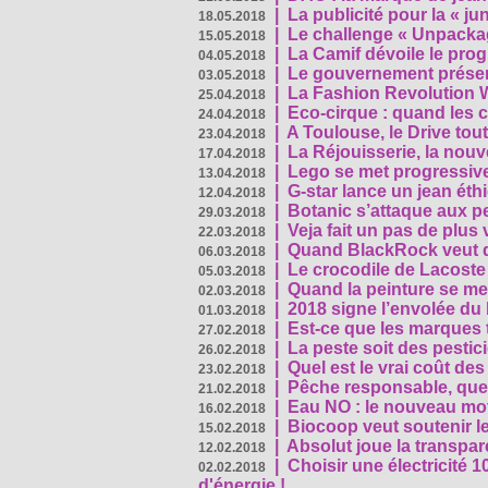
|
La publicité pour la « j
18.05.2018
|
Le challenge « Unpackag
15.05.2018
|
La Camif dévoile le pr
04.05.2018
|
Le gouvernement présen
03.05.2018
|
La Fashion Revolution 
25.04.2018
|
Eco-cirque : quand les 
24.04.2018
|
A Toulouse, le Drive tou
23.04.2018
|
La Réjouisserie, la nou
17.04.2018
|
Lego se met progressive
13.04.2018
|
G-star lance un jean éth
12.04.2018
|
Botanic s’attaque aux pe
29.03.2018
|
Veja fait un pas de plus
22.03.2018
|
Quand BlackRock veut do
06.03.2018
|
Le crocodile de Lacost
05.03.2018
|
Quand la peinture se met
02.03.2018
|
2018 signe l’envolée du
01.03.2018
|
Est-ce que les marques t
27.02.2018
|
La peste soit des pestic
26.02.2018
|
Quel est le vrai coût des
23.02.2018
|
Pêche responsable, quel
21.02.2018
|
Eau NO : le nouveau mo
16.02.2018
|
Biocoop veut soutenir le
15.02.2018
|
Absolut joue la transp
12.02.2018
|
Choisir une électricité
02.02.2018
d'énergie !