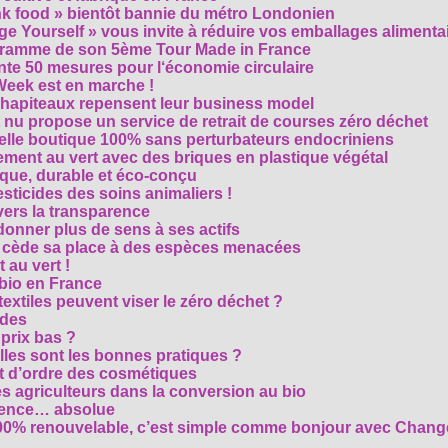
unk food » bientôt bannie du métro Londonien
e Yourself » vous invite à réduire vos emballages alimenta
ogramme de son 5ème Tour Made in France
te 50 mesures pour l‘économie circulaire
Week est en marche !
chapiteaux repensent leur business model
t nu propose un service de retrait de courses zéro déchet
velle boutique 100% sans perturbateurs endocriniens
ment au vert avec des briques en plastique végétal
ique, durable et éco-conçu
sticides des soins animaliers !
 vers la transparence
nner plus de sens à ses actifs
e cède sa place à des espèces menacées
 au vert !
 bio en France
extiles peuvent viser le zéro déchet ?
ides
 prix bas ?
les sont les bonnes pratiques ?
t d’ordre des cosmétiques
s agriculteurs dans la conversion au bio
arence… absolue
 100% renouvelable, c’est simple comme bonjour avec Chan