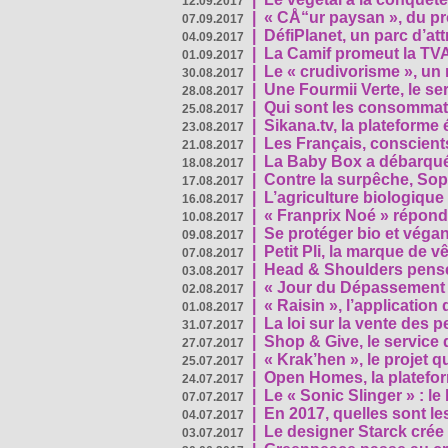
12.09.2017
|
« CÅ“ur paysan », du p
07.09.2017
|
DéfiPlanet, un parc d’at
04.09.2017
|
La Camif promeut la TVA
01.09.2017
|
Le « crudivorisme », un 
30.08.2017
|
Une Fourmii Verte, le ser
28.08.2017
|
Qui sont les consommat
25.08.2017
|
Sikana.tv, la plateform
23.08.2017
|
Les Français, conscients
21.08.2017
|
La Baby Box a débarqué
18.08.2017
|
Contre la surpêche, Soph
17.08.2017
|
L’agriculture biologique
16.08.2017
|
« Franprix Noé » répond
10.08.2017
|
Se protéger bio et végan,
09.08.2017
|
Petit Pli, la marque de 
07.08.2017
|
Head & Shoulders pense
03.08.2017
|
« Jour du Dépassement Pl
02.08.2017
|
« Raisin », l’application 
01.08.2017
|
La loi sur la vente des 
31.07.2017
|
Shop & Give, le service q
27.07.2017
|
« Krak’hen », le projet 
25.07.2017
|
Open Homes, la plateform
24.07.2017
|
Le « Sonic Slinger » : l
07.07.2017
|
En 2017, quelles sont le
04.07.2017
|
Le designer Starck crée 
03.07.2017