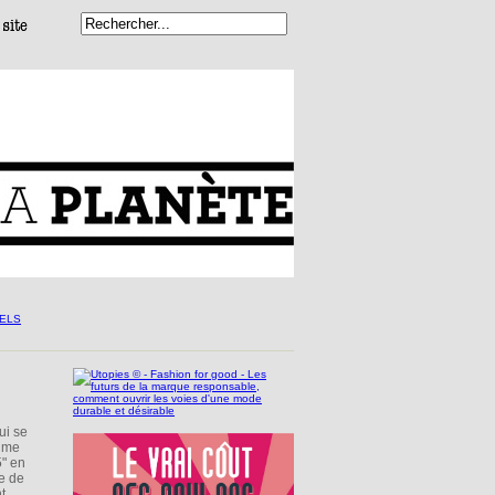
ui se
aume
5" en
e de
t.