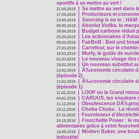
sportifs à se mettre au vert !
|
Se mettre au vert dans l
21.05.2019
|
Producteurs et consomma
17.05.2019
|
Sourcing is so in : H&
14.05.2019
|
Absolut Vodka, la marque
09.05.2019
|
Budget carbone réduit pa
30.04.2019
|
Les actionnaires d’Amaz
25.04.2019
|
FairBnB : Bed and breakf
08.04.2019
|
Carrefour, sur le chemin
27.03.2019
|
Murfy, le guide de survi
19.03.2019
|
Le nouveau visage des 
01.03.2019
|
Un nouveau substitut au
18.02.2019
|
Ã‰conomie circulaire da
13.02.2019
(épisode 2)
|
Ã‰conomie circulaire da
13.02.2019
(épisode 1)
|
LOOP ou le Grand retour
11.02.2019
|
CARUUS, les sneakers qu
04.01.2019
|
Obsolescence DÃ‰prog
11.12.2018
|
Choba Choba : La révolu
29.11.2018
|
Fournisseur d’électricit
07.11.2018
|
Fourchette Power : le m
29.10.2018
alimentaires grâce à votre fourchet
|
Modern Baker, une boulan
18.09.2018
industriel