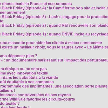
te shoes made in France et éco-conçues
Black Friday (épisode 4) : la Camif ferme son site et incite 
mmer autrement
 Black Friday (épisode 3) : Lush s’engage pour la protecti
le
 Black Friday (épisode 2) : quand REI renouvelle son plaid
Black Friday (épisode 1) : quand ENVIE incite au recyclage
 une mascotte pour aider les clients à mieux consommer
s’il existe un meilleur choix, vous le saurez avec « Le Même e
ans dépenser plus ?
 » : un documentaire saisissant sur l’impact des perturbate
era éthique ou ne sera pas
me avec innovation textile
r dans les substituts à la viande
oût équitable à ses compotes
rogrammée des imprimantes, une association porte plainte
ailleurs !
bstances controversées de ses rayons
forme WildKale favorise les circuits-courts
 du textile ?
 des fast-foods !