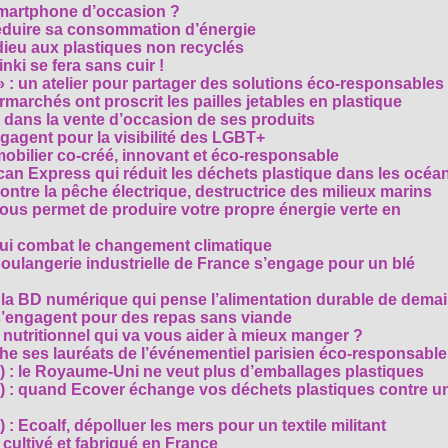
smartphone d’occasion ?
réduire sa consommation d’énergie
dieu aux plastiques non recyclés
ki se fera sans cuir !
» : un atelier pour partager des solutions éco-responsables
archés ont proscrit les pailles jetables en plastique
 dans la vente d’occasion de ses produits
agent pour la visibilité des LGBT+
mobilier co-créé, innovant et éco-responsable
can Express qui réduit les déchets plastique dans les océa
ntre la pêche électrique, destructrice des milieux marins
 vous permet de produire votre propre énergie verte en
ui combat le changement climatique
boulangerie industrielle de France s’engage pour un blé
, la BD numérique qui pense l’alimentation durable de dema
s’engagent pour des repas sans viande
e nutritionnel qui va vous aider à mieux manger ?
che ses lauréats de l’événementiel parisien éco-responsable
3) : le Royaume-Uni ne veut plus d’emballages plastiques
 2) : quand Ecover échange vos déchets plastiques contre u
) : Ecoalf, dépolluer les mers pour un textile militant
cultivé et fabriqué en France