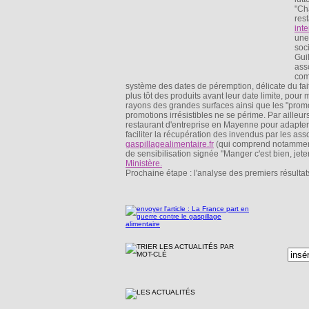
"Ch
res
int
une
soc
Gui
ass
com
système des dates de péremption, délicate du fait 
plus tôt des produits avant leur date limite, pour m
rayons des grandes surfaces ainsi que les "promot
promotions irrésistibles ne se périme. Par aille
restaurant d'entreprise en Mayenne pour adapter l
faciliter la récupération des invendus par les asso
gaspillagealimentaire.fr
(qui comprend notamment 
de sensibilisation signée "Manger c'est bien, jete
Ministère.
Prochaine étape : l'analyse des premiers résultats