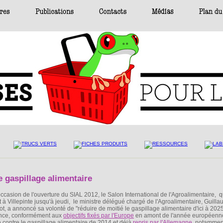
e gaspillage alimentaire
'occasion de l'ouverture du SIAL 2012, le Salon International de l'Agroalimentaire, q
nt à Villepinte jusqu'à jeudi, le ministre délégué chargé de l'Agroalimentaire, Guill
ot, a annoncé sa volonté de "réduire de moitié le gaspillage alimentaire d'ici à 202
nce, conformément aux
objectifs fixés par l'Europe
en amont de l'année européenn
te contre le gaspillage alimentaire de 2014 et déjà
repris par l'Allemagne
, notammen