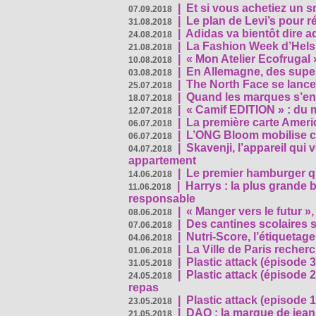
|
Et si vous achetiez un 
07.09.2018
|
Le plan de Levi’s pour 
31.08.2018
|
Adidas va bientôt dire a
24.08.2018
|
La Fashion Week d’Helsin
21.08.2018
|
« Mon Atelier Ecofrugal 
10.08.2018
|
En Allemagne, des superm
03.08.2018
|
The North Face se lance
25.07.2018
|
Quand les marques s’eng
18.07.2018
|
« Camif EDITION » : du 
12.07.2018
|
La première carte Ameri
06.07.2018
|
L’ONG Bloom mobilise co
06.07.2018
|
Skavenji, l’appareil qui
04.07.2018
appartement
|
Le premier hamburger q
14.06.2018
|
Harrys : la plus grande 
11.06.2018
responsable
|
« Manger vers le futur »
08.06.2018
|
Des cantines scolaires 
07.06.2018
|
Nutri-Score, l’étiquetag
04.06.2018
|
La Ville de Paris recher
01.06.2018
|
Plastic attack (épisode 
31.05.2018
|
Plastic attack (épisode
24.05.2018
repas
|
Plastic attack (episode 1
23.05.2018
|
DAO : la marque de jean 
21.05.2018