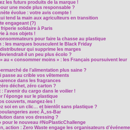
z les futurs produits de la marque !
 pour une mode plus responsable ?
nète évolue : votre avis compte !
i tend la main aux agriculteurs en transition
cte engageant (?)
riperie solidaire à Paris
e à nos objets !
consommateurs pour faire la chasse au plastique
 : les marques bousculent le Black Friday
 distributeur qui supprime les marges
eviendrait-il un peu plus écolo ?
 au « consommer moins » : les Français poursuivent leur
rmarché de l’alimentation plus saine ?
ui passe au crible vos vêtements
sparence dans les fragrances
éro déchet, zéro carton ?
t : l’avenir du cargo dans le voilier !
r l’éponge sur le plastique
os couverts, mangez-les !
ez soi en un clic… et bientôt sans plastique ?
 boulangeries avec Ã„ss-Bar
olution dans vos dressing ?
 » pour le nouveau #NoPlasticChallenge
ion, action : Zero Waste engage les organisateurs d’événem