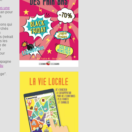
ns une
 an pour
a
ions qui
archés
u
 (retrait
s les
e de
n
our
ampagne
 du
age".