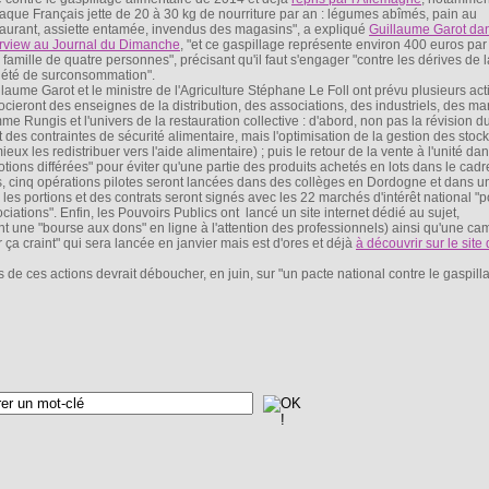
aque Français jette de 20 à 30 kg de nourriture par an : légumes abîmés, pain au
taurant, assiette entamée, invendus des magasins", a expliqué
Guillaume Garot da
erview au Journal du Dimanche
, "et ce gaspillage représente environ 400 euros par
 famille de quatre personnes", précisant qu'il faut s'engager "contre les dérives de l
iété de surconsommation".
llaume Garot et le ministre de l'Agriculture Stéphane Le Foll ont prévu plusieurs act
ocieront des enseignes de la distribution, des associations, des industriels, des m
me Rungis et l'univers de la restauration collective : d'abord, non pas la révision d
des contraintes de sécurité alimentaire, mais l'optimisation de la gestion des stocks
ieux les redistribuer vers l'aide alimentaire) ; puis le retour de la vente à l'unité dan
ions différées" pour éviter qu'une partie des produits achetés en lots dans le cadr
urs, cinq opérations pilotes seront lancées dans des collèges en Dordogne et dans u
es portions et des contrats seront signés avec les 22 marchés d'intérêt national "p
ciations". Enfin, les Pouvoirs Publics ont lancé un site internet dédié au sujet,
une "bourse aux dons" en ligne à l'attention des professionnels) ainsi qu'une c
r ça craint" qui sera lancée en janvier mais est d'ores et déjà
à découvrir sur le site
 de ces actions devrait déboucher, en juin, sur "un pacte national contre le gaspill