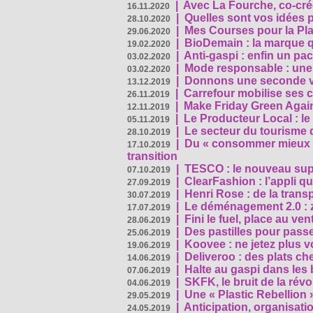
|
Avec La Fourche, co-crée
16.11.2020
|
Quelles sont vos idées
28.10.2020
|
Mes Courses pour la Pla
29.06.2020
|
BioDemain : la marque qu
19.02.2020
|
Anti-gaspi : enfin un pa
03.02.2020
|
Mode responsable : une f
03.02.2020
|
Donnons une seconde vi
13.12.2019
|
Carrefour mobilise ses 
26.11.2019
|
Make Friday Green Again
12.11.2019
|
Le Producteur Local : le
05.11.2019
|
Le secteur du tourisme d
28.10.2019
|
Du « consommer mieux »
17.10.2019
transition
|
TESCO : le nouveau supe
07.10.2019
|
ClearFashion : l’appli q
27.09.2019
|
Henri Rose : de la tran
30.07.2019
|
Le déménagement 2.0 : z
17.07.2019
|
Fini le fuel, place au ven
28.06.2019
|
Des pastilles pour passe
25.06.2019
|
Koovee : ne jetez plus v
19.06.2019
|
Deliveroo : des plats ch
14.06.2019
|
Halte au gaspi dans les
07.06.2019
|
SKFK, le bruit de la rév
04.06.2019
|
Une « Plastic Rebellion
29.05.2019
|
Anticipation, organisat
24.05.2019