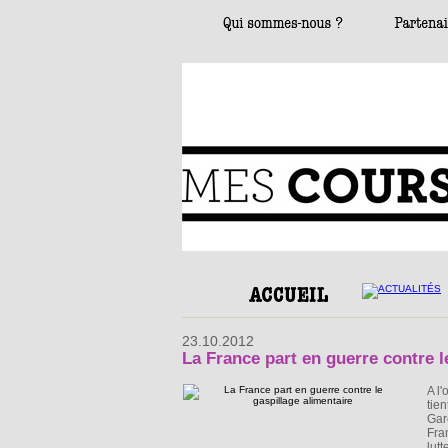
23.10.2012
La France part en guerre contre l
A l
tie
Gar
Fra
lut