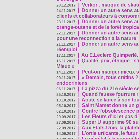
|
Verkor : marque de ska
20.12.2017
|
Donner un autre sens au 
24.11.2017
clients et collaborateurs à conso
|
Donner un autre sens au
23.11.2017
orangs-outans et de la forêt tropica
|
Donner un autre sens au
22.11.2017
pour une reconnection à la nature
|
Donner un autre sens au 
21.11.2017
réemploi
|
Au E.Leclerc Quimperlé,
17.11.2017
|
Qualité, prix, éthique : 
16.11.2017
Mieux »
|
Peut-on manger mieux s
14.11.2017
|
« Demain, tous crétins ?
09.11.2017
endocriniens
|
La pizza du 21e siècle s
06.11.2017
|
Quand fausse fourrure ri
25.10.2017
|
Aoste se lance à son tou
13.10.2017
|
Saint Mamet donne un g
05.10.2017
|
Contre l’obsolescence p
02.10.2017
|
Les Fleurs d’Ici et pas d’
29.09.2017
|
Super U supprime 90 su
27.09.2017
|
Aux Etats-Unis, la plate
22.09.2017
|
L’ortie urticante, le futur
14.09.2017
|
Le végétal à la conquête