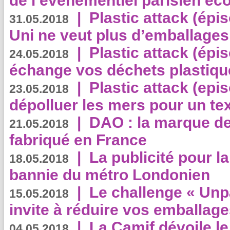
de l’événementiel parisien éc
|
Plastic attack (épi
31.05.2018
Uni ne veut plus d’emballages
|
Plastic attack (épi
24.05.2018
échange vos déchets plastiqu
|
Plastic attack (epis
23.05.2018
dépolluer les mers pour un text
|
DAO : la marque de 
21.05.2018
fabriqué en France
|
La publicité pour la
18.05.2018
bannie du métro Londonien
|
Le challenge « Unp
15.05.2018
invite à réduire vos emballage
|
La Camif dévoile 
04.05.2018