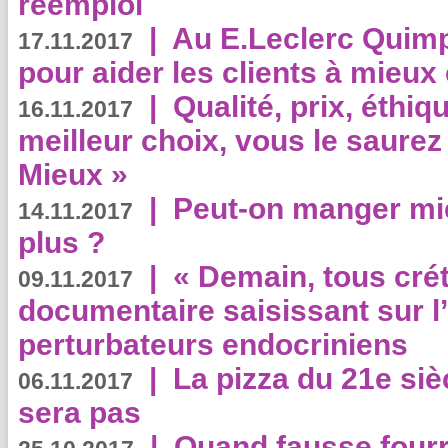
réemploi
|
Au E.Leclerc Quimp
17.11.2017
pour aider les clients à mie
|
Qualité, prix, éthiqu
16.11.2017
meilleur choix, vous le saure
Mieux »
|
Peut-on manger mi
14.11.2017
plus ?
|
« Demain, tous crét
09.11.2017
documentaire saisissant sur l
perturbateurs endocriniens
|
La pizza du 21e siè
06.11.2017
sera pas
|
Quand fausse fourr