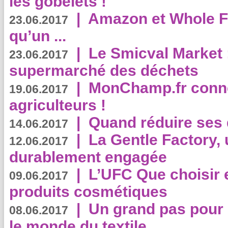
les gobelets !
|
Amazon et Whole F
23.06.2017
qu’un ...
|
Le Smicval Market :
23.06.2017
supermarché des déchets
|
MonChamp.fr conne
19.06.2017
agriculteurs !
|
Quand réduire ses 
14.06.2017
|
La Gentle Factory, 
12.06.2017
durablement engagée
|
L’UFC Que choisir e
09.06.2017
produits cosmétiques
|
Un grand pas pour 
08.06.2017
le monde du textile