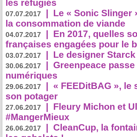
les réfugiés
|
Le « Sonic Slinger »
07.07.2017
la consommation de viande
|
En 2017, quelles so
04.07.2017
françaises engagées pour le b
|
Le designer Starck 
03.07.2017
|
Greenpeace passe a
30.06.2017
numériques
|
« FEEDitBAG », le s
29.06.2017
son potager
|
Fleury Michon et Ul
27.06.2017
#MangerMieux
|
CleanCup, la fontai
26.06.2017