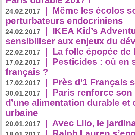
Paris durable 2017 !
|
Même les écolos s
24.02.2017
perturbateurs endocriniens
|
IKEA Kid’s Adventu
24.02.2017
sensibiliser aux enjeux du d
|
La folle épopée de 
22.02.2017
|
Pesticides : où en 
17.02.2017
français ?
|
Près d’1 Français su
17.02.2017
|
Paris renforce son
30.01.2017
d’une alimentation durable et 
urbaine
|
Avec Lilo, le jardin
20.01.2017
|
Ralph Lauren s’eng
18.01.2017