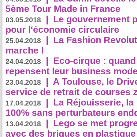
5ème Tour Made in France
|
Le gouvernement p
03.05.2018
pour l‘économie circulaire
|
La Fashion Revolut
25.04.2018
marche !
|
Eco-cirque : quand
24.04.2018
repensent leur business mode
|
A Toulouse, le Driv
23.04.2018
service de retrait de courses 
|
La Réjouisserie, la
17.04.2018
100% sans perturbateurs end
|
Lego se met progr
13.04.2018
avec des briques en plastique