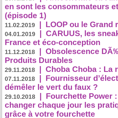
en sont les consommateurs et
(épisode 1)
|
LOOP ou le Grand r
11.02.2019
|
CARUUS, les sneake
04.01.2019
France et éco-conception
|
Obsolescence DÃ
11.12.2018
Produits Durables
|
Choba Choba : La r
29.11.2018
|
Fournisseur d’élec
07.11.2018
démêler le vert du faux ?
|
Fourchette Power 
29.10.2018
changer chaque jour les prati
grâce à votre fourchette