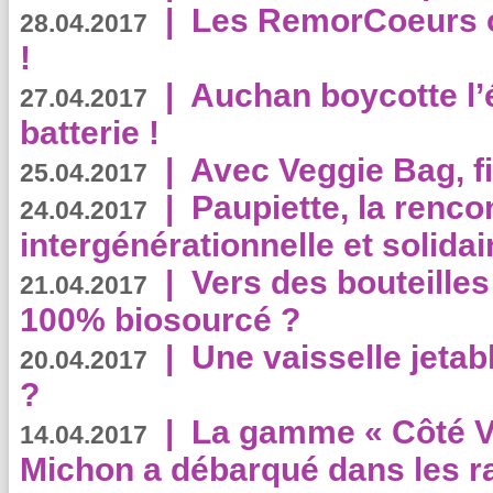
|
Les RemorCoeurs on
28.04.2017
!
|
Auchan boycotte l’
27.04.2017
batterie !
|
Avec Veggie Bag, fi
25.04.2017
|
Paupiette, la renco
24.04.2017
intergénérationnelle et solidair
|
Vers des bouteilles
21.04.2017
100% biosourcé ?
|
Une vaisselle jeta
20.04.2017
?
|
La gamme « Côté Vé
14.04.2017
Michon a débarqué dans les r