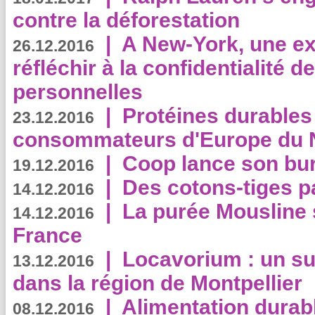
contre la déforestation
|
A New-York, une exp
26.12.2016
réfléchir à la confidentialité 
personnelles
|
Protéines durables 
23.12.2016
consommateurs d'Europe du 
|
Coop lance son bur
19.12.2016
|
Des cotons-tiges pa
14.12.2016
|
La purée Mousline 
14.12.2016
France
|
Locavorium : un s
13.12.2016
dans la région de Montpellier
|
Alimentation durab
08.12.2016