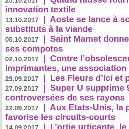
25.10.2017
innovation textile
|
Aoste se lance à so
13.10.2017
substituts à la viande
|
Saint Mamet donne 
05.10.2017
ses compotes
|
Contre l’obsolesc
02.10.2017
imprimantes, une association 
|
Les Fleurs d’Ici et p
29.09.2017
|
Super U supprime 
27.09.2017
controversées de ses rayons
|
Aux Etats-Unis, la
22.09.2017
favorise les circuits-courts
|
L’ortie urticante, le
14.09.2017