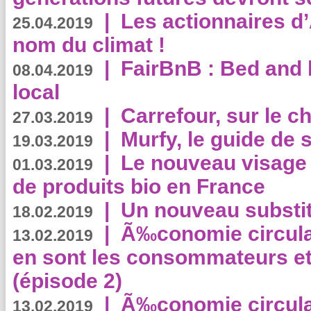
|
Les actionnaires 
25.04.2019
nom du climat !
|
FairBnB : Bed and 
08.04.2019
local
|
Carrefour, sur le c
27.03.2019
|
Murfy, le guide de 
19.03.2019
|
Le nouveau visag
01.03.2019
de produits bio en France
|
Un nouveau substit
18.02.2019
|
Ã‰conomie circulair
13.02.2019
en sont les consommateurs et
(épisode 2)
|
Ã‰conomie circulair
13.02.2019