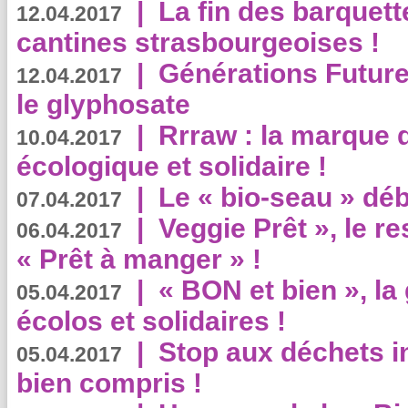
|
La fin des barquett
12.04.2017
cantines strasbourgeoises !
|
Générations Future
12.04.2017
le glyphosate
|
Rrraw : la marque 
10.04.2017
écologique et solidaire !
|
Le « bio-seau » déb
07.04.2017
|
Veggie Prêt », le r
06.04.2017
« Prêt à manger » !
|
« BON et bien », l
05.04.2017
écolos et solidaires !
|
Stop aux déchets i
05.04.2017
bien compris !