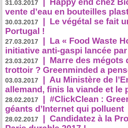
|
Happy end chez Bio
31.03.2017
vente d’eau en bouteilles plas
|
Le végétal se fait 
30.03.2017
Portugal !
|
La « Food Waste Hot
27.03.2017
initiative anti-gaspi lancée pa
|
Marre des mégots q
23.03.2017
trottoir ? Greenminded a pens
|
Au Ministère de l’
03.03.2017
allemand, finis la viande et le
|
#ClickClean : Gree
28.02.2017
géants d’Internet qui polluent
|
Candidatez à la Pr
28.02.2017