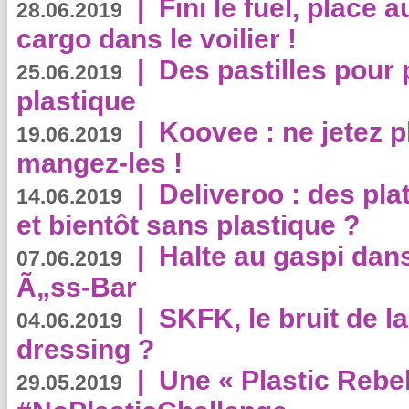
|
Fini le fuel, place a
28.06.2019
cargo dans le voilier !
|
Des pastilles pour 
25.06.2019
plastique
|
Koovee : ne jetez p
19.06.2019
mangez-les !
|
Deliveroo : des pla
14.06.2019
et bientôt sans plastique ?
|
Halte au gaspi dan
07.06.2019
Ã„ss-Bar
|
SKFK, le bruit de l
04.06.2019
dressing ?
|
Une « Plastic Rebe
29.05.2019