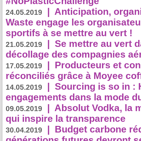
#NoPlasticChallenge
|
Anticipation, organi
24.05.2019
Waste engage les organisate
sportifs à se mettre au vert !
|
Se mettre au vert da
21.05.2019
décollage des compagnies aé
|
Producteurs et co
17.05.2019
réconciliés grâce à Moyee cof
|
Sourcing is so in 
14.05.2019
engagements dans la mode du
|
Absolut Vodka, la 
09.05.2019
qui inspire la transparence
|
Budget carbone rédu
30.04.2019
générations futures devront se