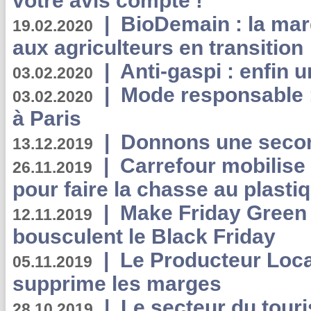
votre avis compte !
|
BioDemain : la mar
19.02.2020
aux agriculteurs en transition
|
Anti-gaspi : enfin 
03.02.2020
|
Mode responsable : 
03.02.2020
à Paris
|
Donnons une second
13.12.2019
|
Carrefour mobilis
26.11.2019
pour faire la chasse au plasti
|
Make Friday Green 
12.11.2019
bousculent le Black Friday
|
Le Producteur Local
05.11.2019
supprime les marges
|
Le secteur du touri
28.10.2019