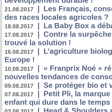
développement durable !
|
Les Français, consc
21.08.2017
des races locales agricoles ?
|
La Baby Box a déb
18.08.2017
|
Contre la surpêche
17.08.2017
trouvé la solution !
|
L’agriculture biolo
16.08.2017
Europe !
|
« Franprix Noé » ré
10.08.2017
nouvelles tendances de cons
|
Se protéger bio et 
09.08.2017
|
Petit Pli, la marqu
07.08.2017
enfant qui dure dans le temps 
|
Head & Shoulders
03.08.2017