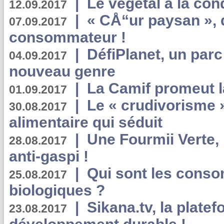
|
Le végétal à la con
12.09.2017
|
« CÅ“ur paysan », 
07.09.2017
consommateur !
|
DéfiPlanet, un parc
04.09.2017
nouveau genre
|
La Camif promeut l
01.09.2017
|
Le « crudivorisme 
30.08.2017
alimentaire qui séduit
|
Une Fourmii Verte, 
28.08.2017
anti-gaspi !
|
Qui sont les cons
25.08.2017
biologiques ?
|
Sikana.tv, la plate
23.08.2017