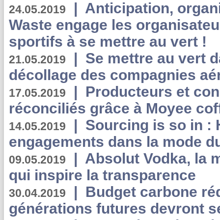
|
Anticipation, organi
24.05.2019
Waste engage les organisate
sportifs à se mettre au vert !
|
Se mettre au vert da
21.05.2019
décollage des compagnies aé
|
Producteurs et co
17.05.2019
réconciliés grâce à Moyee cof
|
Sourcing is so in 
14.05.2019
engagements dans la mode du
|
Absolut Vodka, la 
09.05.2019
qui inspire la transparence
|
Budget carbone rédu
30.04.2019
générations futures devront se