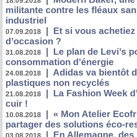
18.09.2018
militante contre les fléaux san
industriel
|
Et si vous achetie
07.09.2018
d’occasion ?
|
Le plan de Levi’s p
31.08.2018
consommation d’énergie
|
Adidas va bientôt d
24.08.2018
plastiques non recyclés
|
La Fashion Week d’
21.08.2018
cuir !
|
« Mon Atelier Ecofr
10.08.2018
partager des solutions éco-r
|
En Allemagne, des
03.08.2018