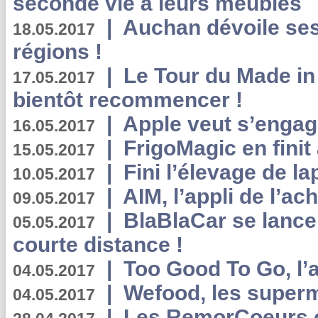
seconde vie à leurs meubles
|
Auchan dévoile se
18.05.2017
régions !
|
Le Tour du Made in
17.05.2017
bientôt recommencer !
|
Apple veut s’engage
16.05.2017
|
FrigoMagic en finit 
15.05.2017
|
Fini l’élevage de la
10.05.2017
|
AIM, l’appli de l’ac
09.05.2017
|
BlaBlaCar se lance
05.05.2017
courte distance !
|
Too Good To Go, l’a
04.05.2017
|
Wefood, les superm
04.05.2017
|
Les RemorCoeurs on