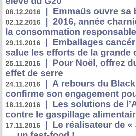
élève du G20
|
Emmaüs ouvre sa bo
08.12.2016
|
2016, année charni
02.12.2016
la consommation responsable
|
Emballages cancér
29.11.2016
salue les efforts de la grande 
|
Pour Noël, offrez d
25.11.2016
effet de serre
|
A rebours du Black
24.11.2016
confirme son engagement pour
|
Les solutions de l
18.11.2016
contre le gaspillage alimentair
|
Le réalisateur de «
17.11.2016
… un fast-food !