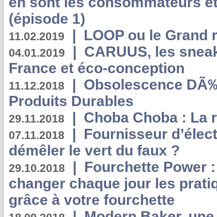
en sont les consommateurs et
(épisode 1)
|
LOOP ou le Grand r
11.02.2019
|
CARUUS, les sneake
04.01.2019
France et éco-conception
|
Obsolescence DÃ
11.12.2018
Produits Durables
|
Choba Choba : La r
29.11.2018
|
Fournisseur d’élec
07.11.2018
démêler le vert du faux ?
|
Fourchette Power 
29.10.2018
changer chaque jour les prati
grâce à votre fourchette
|
Modern Baker, une 