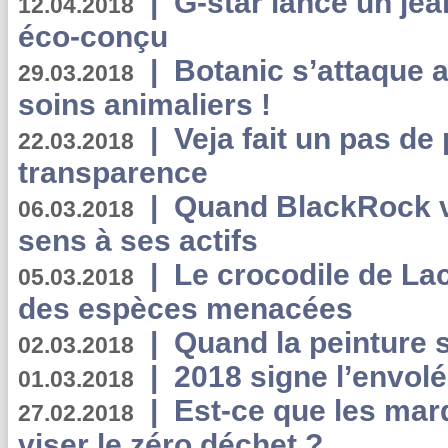
|
G-star lance un jea
12.04.2018
éco-conçu
|
Botanic s’attaque 
29.03.2018
soins animaliers !
|
Veja fait un pas de 
22.03.2018
transparence
|
Quand BlackRock v
06.03.2018
sens à ses actifs
|
Le crocodile de La
05.03.2018
des espèces menacées
|
Quand la peinture s
02.03.2018
|
2018 signe l’envol
01.03.2018
|
Est-ce que les mar
27.02.2018
viser le zéro déchet ?