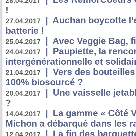
28.04.2017
!
|
Auchan boycotte l’
27.04.2017
batterie !
|
Avec Veggie Bag, fi
25.04.2017
|
Paupiette, la renco
24.04.2017
intergénérationnelle et solidair
|
Vers des bouteilles
21.04.2017
100% biosourcé ?
|
Une vaisselle jeta
20.04.2017
?
|
La gamme « Côté Vé
14.04.2017
Michon a débarqué dans les r
|
La fin des barquett
12.04.2017