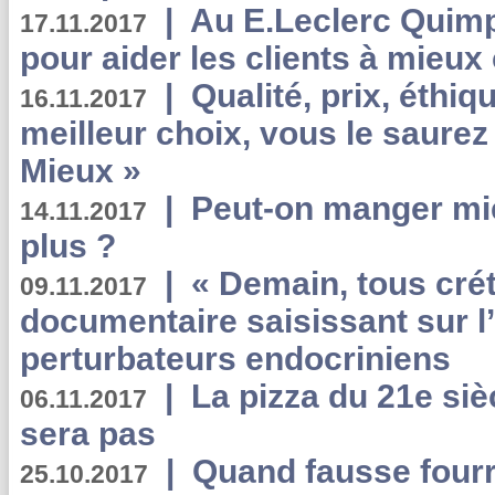
|
Au E.Leclerc Quimp
17.11.2017
pour aider les clients à mie
|
Qualité, prix, éthiqu
16.11.2017
meilleur choix, vous le saure
Mieux »
|
Peut-on manger mi
14.11.2017
plus ?
|
« Demain, tous crét
09.11.2017
documentaire saisissant sur l
perturbateurs endocriniens
|
La pizza du 21e siè
06.11.2017
sera pas
|
Quand fausse fourr
25.10.2017