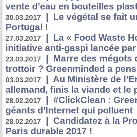
vente d’eau en bouteilles plas
|
Le végétal se fait 
30.03.2017
Portugal !
|
La « Food Waste Hot
27.03.2017
initiative anti-gaspi lancée pa
|
Marre des mégots q
23.03.2017
trottoir ? Greenminded a pens
|
Au Ministère de l’
03.03.2017
allemand, finis la viande et le
|
#ClickClean : Gree
28.02.2017
géants d’Internet qui polluent
|
Candidatez à la Pr
28.02.2017
Paris durable 2017 !