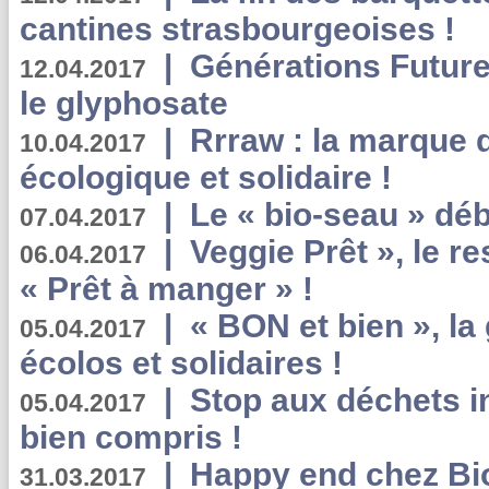
cantines strasbourgeoises !
|
Générations Future
12.04.2017
le glyphosate
|
Rrraw : la marque 
10.04.2017
écologique et solidaire !
|
Le « bio-seau » déb
07.04.2017
|
Veggie Prêt », le r
06.04.2017
« Prêt à manger » !
|
« BON et bien », l
05.04.2017
écolos et solidaires !
|
Stop aux déchets i
05.04.2017
bien compris !
|
Happy end chez Bio
31.03.2017