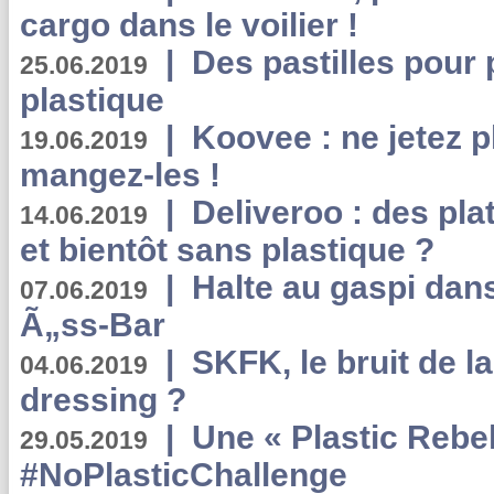
cargo dans le voilier !
|
Des pastilles pour 
25.06.2019
plastique
|
Koovee : ne jetez p
19.06.2019
mangez-les !
|
Deliveroo : des pla
14.06.2019
et bientôt sans plastique ?
|
Halte au gaspi dan
07.06.2019
Ã„ss-Bar
|
SKFK, le bruit de l
04.06.2019
dressing ?
|
Une « Plastic Rebe
29.05.2019
#NoPlasticChallenge