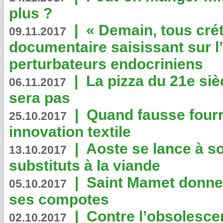
plus ?
|
« Demain, tous crét
09.11.2017
documentaire saisissant sur l
perturbateurs endocriniens
|
La pizza du 21e siè
06.11.2017
sera pas
|
Quand fausse fourr
25.10.2017
innovation textile
|
Aoste se lance à so
13.10.2017
substituts à la viande
|
Saint Mamet donne 
05.10.2017
ses compotes
|
Contre l’obsolesc
02.10.2017