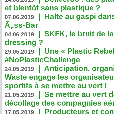
et bientôt sans plastique ?
|
Halte au gaspi dan
07.06.2019
Ã„ss-Bar
|
SKFK, le bruit de l
04.06.2019
dressing ?
|
Une « Plastic Rebe
29.05.2019
#NoPlasticChallenge
|
Anticipation, organi
24.05.2019
Waste engage les organisate
sportifs à se mettre au vert !
|
Se mettre au vert da
21.05.2019
décollage des compagnies aé
|
Producteurs et co
17.05.2019