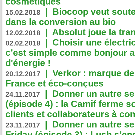
cosmétiques
|
Biocoop veut souten
15.02.2018
dans la conversion au bio
|
Absolut joue la tr
12.02.2018
|
Choisir une électri
02.02.2018
c’est simple comme bonjour 
d'énergie !
|
Verkor : marque de
20.12.2017
France et éco-conçues
|
Donner un autre se
24.11.2017
(épisode 4) : la Camif ferme so
clients et collaborateurs à 
|
Donner un autre se
23.11.2017
Friday (épisode 3) : Lush s’en