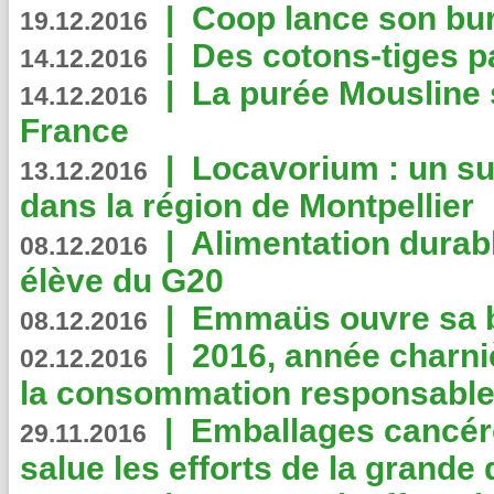
|
Coop lance son bur
19.12.2016
|
Des cotons-tiges pa
14.12.2016
|
La purée Mousline 
14.12.2016
France
|
Locavorium : un s
13.12.2016
dans la région de Montpellier
|
Alimentation durab
08.12.2016
élève du G20
|
Emmaüs ouvre sa bo
08.12.2016
|
2016, année charni
02.12.2016
la consommation responsable
|
Emballages cancér
29.11.2016
salue les efforts de la grande 