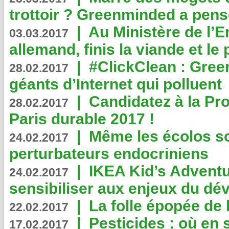
trottoir ? Greenminded a pens
|
Au Ministère de l’
03.03.2017
allemand, finis la viande et le
|
#ClickClean : Gree
28.02.2017
géants d’Internet qui polluent
|
Candidatez à la Pr
28.02.2017
Paris durable 2017 !
|
Même les écolos s
24.02.2017
perturbateurs endocriniens
|
IKEA Kid’s Adventu
24.02.2017
sensibiliser aux enjeux du d
|
La folle épopée de 
22.02.2017
|
Pesticides : où en 
17.02.2017