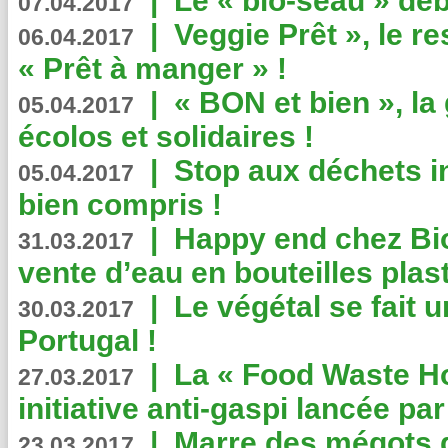
|
Le « bio-seau » déb
07.04.2017
|
Veggie Prêt », le r
06.04.2017
« Prêt à manger » !
|
« BON et bien », l
05.04.2017
écolos et solidaires !
|
Stop aux déchets i
05.04.2017
bien compris !
|
Happy end chez Bio
31.03.2017
vente d’eau en bouteilles plas
|
Le végétal se fait 
30.03.2017
Portugal !
|
La « Food Waste Hot
27.03.2017
initiative anti-gaspi lancée pa
|
Marre des mégots q
23.03.2017