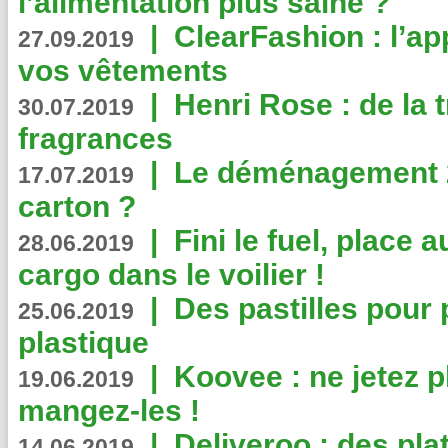
l’alimentation plus saine ?
|
ClearFashion : l’ap
27.09.2019
vos vêtements
|
Henri Rose : de la
30.07.2019
fragrances
|
Le déménagement 2.
17.07.2019
carton ?
|
Fini le fuel, place a
28.06.2019
cargo dans le voilier !
|
Des pastilles pour 
25.06.2019
plastique
|
Koovee : ne jetez p
19.06.2019
mangez-les !
|
Deliveroo : des pla
14.06.2019