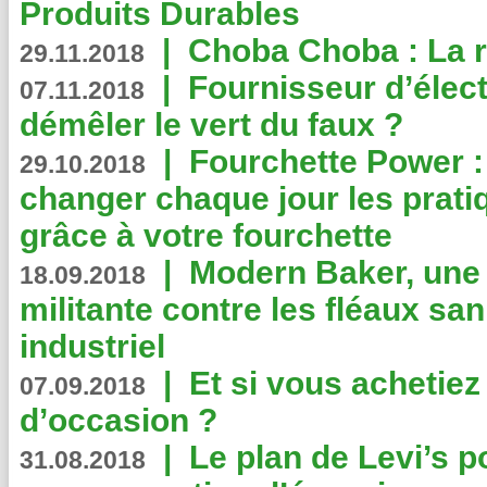
Produits Durables
|
Choba Choba : La r
29.11.2018
|
Fournisseur d’élec
07.11.2018
démêler le vert du faux ?
|
Fourchette Power 
29.10.2018
changer chaque jour les prati
grâce à votre fourchette
|
Modern Baker, une 
18.09.2018
militante contre les fléaux san
industriel
|
Et si vous achetie
07.09.2018
d’occasion ?
|
Le plan de Levi’s p
31.08.2018