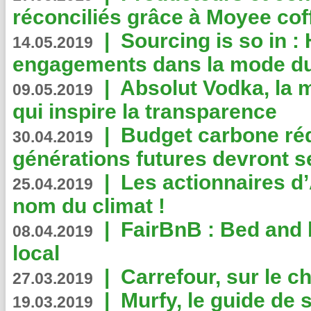
réconciliés grâce à Moyee cof
|
Sourcing is so in 
14.05.2019
engagements dans la mode du
|
Absolut Vodka, la 
09.05.2019
qui inspire la transparence
|
Budget carbone rédu
30.04.2019
générations futures devront se
|
Les actionnaires 
25.04.2019
nom du climat !
|
FairBnB : Bed and 
08.04.2019
local
|
Carrefour, sur le c
27.03.2019
|
Murfy, le guide de 
19.03.2019