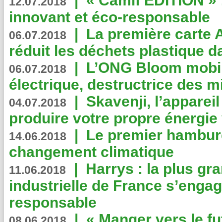
|
« Camif EDITION » :
12.07.2018
innovant et éco-responsable
|
La première carte 
06.07.2018
réduit les déchets plastique 
|
L’ONG Bloom mobil
06.07.2018
électrique, destructrice des m
|
Skavenji, l’apparei
04.07.2018
produire votre propre énergie
|
Le premier hambur
14.06.2018
changement climatique
|
Harrys : la plus gr
11.06.2018
industrielle de France s’engag
responsable
|
« Manger vers le fu
08.06.2018