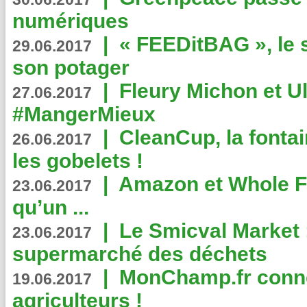
numériques
|
« FEEDitBAG », le s
29.06.2017
son potager
|
Fleury Michon et Ul
27.06.2017
#MangerMieux
|
CleanCup, la fontai
26.06.2017
les gobelets !
|
Amazon et Whole F
23.06.2017
qu’un ...
|
Le Smicval Market :
23.06.2017
supermarché des déchets
|
MonChamp.fr conne
19.06.2017
agriculteurs !