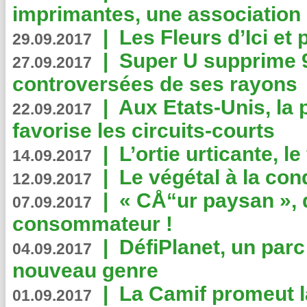
imprimantes, une association 
|
Les Fleurs d’Ici et p
29.09.2017
|
Super U supprime 
27.09.2017
controversées de ses rayons
|
Aux Etats-Unis, la
22.09.2017
favorise les circuits-courts
|
L’ortie urticante, le
14.09.2017
|
Le végétal à la con
12.09.2017
|
« CÅ“ur paysan », 
07.09.2017
consommateur !
|
DéfiPlanet, un parc
04.09.2017
nouveau genre
|
La Camif promeut l
01.09.2017