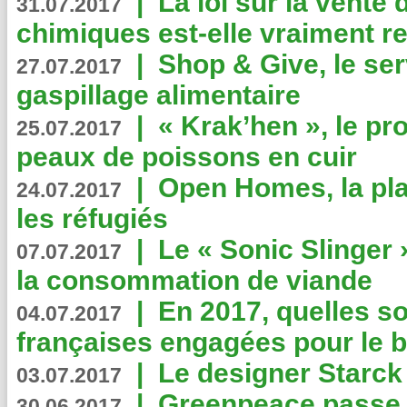
|
La loi sur la vente
31.07.2017
chimiques est-elle vraiment r
|
Shop & Give, le serv
27.07.2017
gaspillage alimentaire
|
« Krak’hen », le pr
25.07.2017
peaux de poissons en cuir
|
Open Homes, la pla
24.07.2017
les réfugiés
|
Le « Sonic Slinger »
07.07.2017
la consommation de viande
|
En 2017, quelles so
04.07.2017
françaises engagées pour le b
|
Le designer Starck 
03.07.2017
|
Greenpeace passe a
30.06.2017