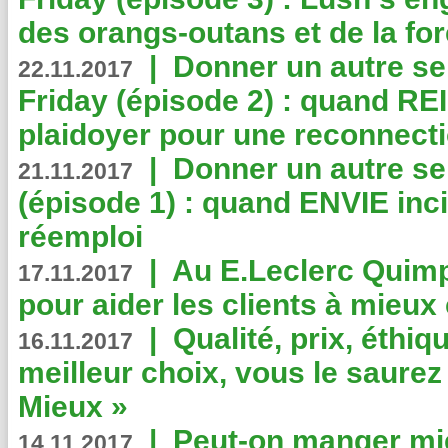
des orangs-outans et de la for
|
Donner un autre se
22.11.2017
Friday (épisode 2) : quand RE
plaidoyer pour une reconnecti
|
Donner un autre se
21.11.2017
(épisode 1) : quand ENVIE inci
réemploi
|
Au E.Leclerc Quimp
17.11.2017
pour aider les clients à mie
|
Qualité, prix, éthiqu
16.11.2017
meilleur choix, vous le saure
Mieux »
|
Peut-on manger mi
14.11.2017