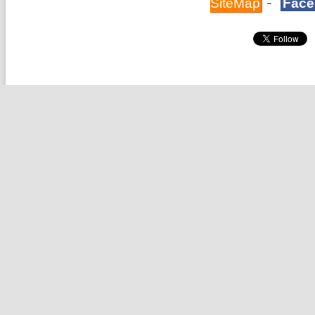
-
SiteMap
Face